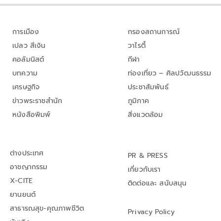
การเมือง
กรองสถานการณ์
เปลว สีเงิน
วาไรตี้
คอลัมนิสต์
กีฬา
บทความ
ท่องเที่ยว – ศิลปวัฒนธรรม
เศรษฐกิจ
ประชาสัมพันธ์
ข่าวพระราชสำนัก
ภูมิภาค
หนังสือพิมพ์
สิ่งแวดล้อม
ต่างประเทศ
PR & PRESS
อาชญากรรม
เกี่ยวกับเรา
X-CITE
ติดต่อและ สนับสนุน
ยานยนต์
สาธารณสุข-คุณภาพชีวิต
Privacy Policy