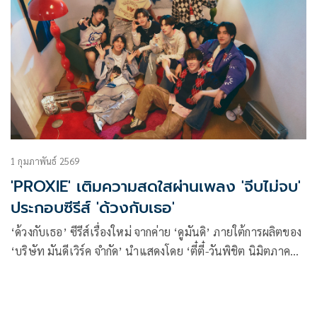
1 กุมภาพันธ์ 2569
'PROXIE' เติมความสดใสผ่านเพลง 'จีบไม่จบ'
ประกอบซีรีส์ 'ด้วงกับเธอ'
‘ด้วงกับเธอ’ ซีรีส์เรื่องใหม่ จากค่าย ‘ดูมันดิ’ ภายใต้การผลิตของ
‘บริษัท มันดีเวิร์ค จำกัด’ นำแสดงโดย ‘ตี๋ตี๋-วันพิชิต นิมิตภาค
ภูมิ’ และ ‘ป๋อ-ศุภการ จิรโชติกุล’ ที่ออนแอร์ EP.แรก ไปวันที่ 31
ม.ค. ที่ผ่านมา พร้อม OST. ด้วงกับเธอ Duang With You Series
ที่แต่งขึ้นมาด้วยความสดใส และเป็นตัวแทนของคนที่มั่นคงใน