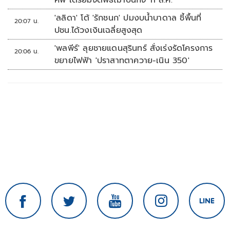
ศพ เตรียมจัดพิธีฌาปนกิจ 11 ส.ค.
'ลลิดา' โต้ 'รักชนก' ปมงบน้ำบาดาล ชี้พื้นที่
20:07 น.
ปชน.ได้วงเงินเฉลี่ยสูงสุด
'พลพีร์' ลุยชายแดนสุรินทร์ สั่งเร่งรัดโครงการ
20:06 น.
ขยายไฟฟ้า 'ปราสาทตาควาย-เนิน 350'