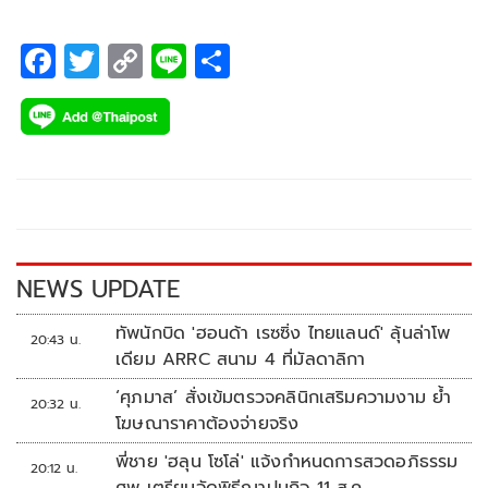
ความรู้สึก เมื่อรักก็พร้อมจะเดินหน้าจีบ
F
T
C
Li
S
ac
wi
o
n
h
e
tt
p
e
ar
b
er
y
e
o
Li
o
n
k
k
NEWS UPDATE
ทัพนักบิด 'ฮอนด้า เรซซิ่ง ไทยแลนด์' ลุ้นล่าโพ
20:43 น.
เดียม ARRC สนาม 4 ที่มัลดาลิกา
‘ศุภมาส’ สั่งเข้มตรวจคลินิกเสริมความงาม ย้ำ
20:32 น.
โฆษณาราคาต้องจ่ายจริง
พี่ชาย 'ฮลุน โซโล่' แจ้งกำหนดการสวดอภิธรรม
20:12 น.