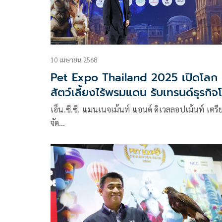
10 เมษายน 2568
Pet Expo Thailand 2025 เปิดโลก
สัตว์เลี้ยงไร้พรมแดน รับเทรนด์ธุรกิจ
แรง มูลค่าทะลุ 2.58 แสนล้านบาท
เอ็น.ซี.ซี. แมนเนจเม้นท์ แอนด์ ดิเวลลอปเม้นท์ เตรี
จัด…