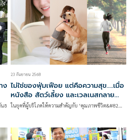
23 กันยายน 2568
้าง
ไม่ใช่ของฟุ่มเฟือย แต่คือความสุข…..เมื่อ
หนังสือ สัตว์เลี้ยง และเวลเนสกลาย
เป็นการลงทุนทางใจ
ันธ
ในยุคที่ผู้บริโภคให้ความสำคัญกับ ‘คุณภาพชีวิต&#82…