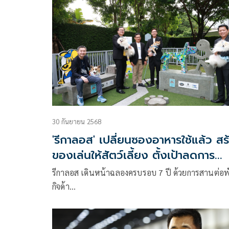
30 กันยายน 2568
'รีกาลอส' เปลี่ยนซองอาหารใช้แล้ว สร
ของเล่นให้สัตว์เลี้ยง ตั้งเป้าลดการ
ปล่อยก๊าซเรือนกระจก 50% ภายใน
รีกาลอส เดินหน้าฉลองครบรอบ 7 ปี ด้วยการสานต่อพ
2575
กิจด้า…