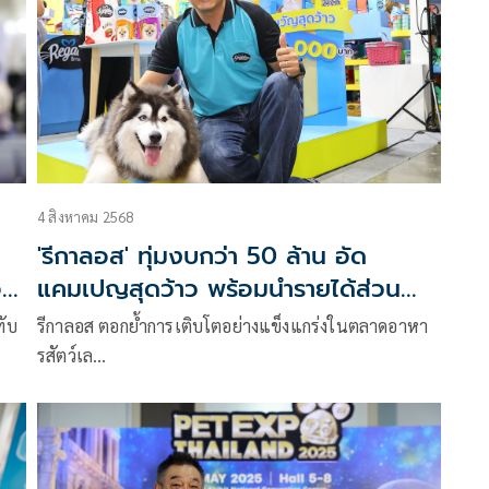
4 สิงหาคม 2568
'รีกาลอส' ทุ่มงบกว่า 50 ล้าน อัด
อย
แคมเปญสุดว้าว พร้อมนำรายได้ส่วน
หนึ่งช่วยเหลือ 'มูลนิธิบ้านสงเคราะห์สัตว์
ทับ
รีกาลอส ตอกย้ำการเติบโตอย่างแข็งแกร่งในตลาดอาหา
พิการ'
รสัตว์เล…