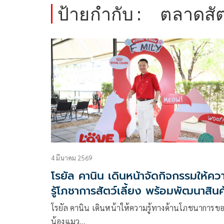
ป้ายกำกับ :
ตลาดสัตว
4 มีนาคม 2569
โรยัล คานิน เดินหน้าจัดกิจกรรมให้คว
รู้โภชาการสัตว์เลี้ยง พร้อมพัฒนาสินค
ตอบโจทย์เทรนด์ Pet Longevity
โรยัล คานิน เดินหน้าให้ความรู้ทางด้านโภชนาการข
น้องแมว…