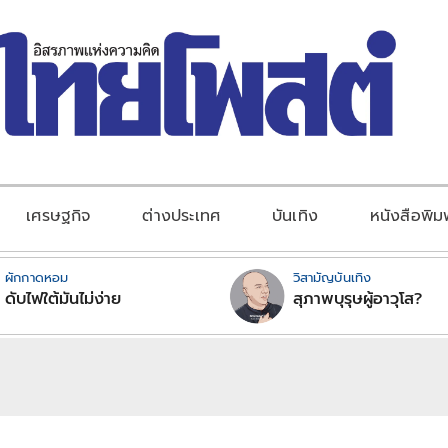
เศรษฐกิจ
ต่างประเทศ
บันเทิง
หนังสือพิม
ผักกาดหอม
วิสามัญบันเทิง
ดับไฟใต้มันไม่ง่าย
สุภาพบุรุษผู้อาวุโส?