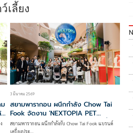
์เลี้ยง
N
3 มีนาคม 2569
าม
สยามพารากอน ผนึกกำลัง Chow Tai
้า
Fook จัดงาน 'NEXTOPIA PET
IMMERSION' รับเทรนด์ตลาดสัตว์เลี้ยว
อง
สยามพารากอน ผนึกกำลังกับ Chow Tai Fook แบรนด์
บูม
เครื่องประ…