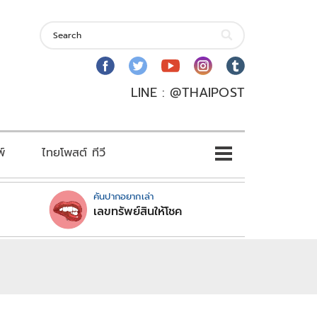
LINE : @THAIPOST
พ์
ไทยโพสต์ ทีวี
คันปากอยากเล่า
เลขทรัพย์สินให้โชค