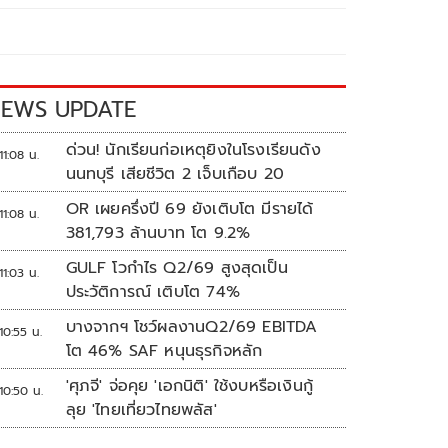
EWS UPDATE
ด่วน! นักเรียนก่อเหตุยิงในโรงเรียนดัง
11:08 น.
นนทบุรี เสียชีวิต 2 เจ็บเกือบ 20
OR เผยครึ่งปี 69 ยังเติบโต มีรายได้
11:08 น.
381,793 ล้านบาท โต 9.2%
GULF โวกำไร Q2/69 สูงสุดเป็น
11:03 น.
ประวัติการณ์ เติบโต 74%
บางจากฯ โชว์ผลงานQ2/69 EBITDA
10:55 น.
โต 46% SAF หนุนธุรกิจหลัก
'ศุภจี' จ่อคุย 'เอกนิติ' ใช้งบหรือเงินกู้
10:50 น.
ลุย 'ไทยเที่ยวไทยพลัส'