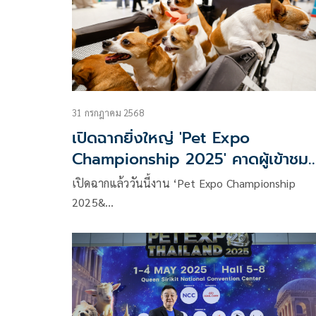
31 กรกฎาคม 2568
เปิดฉากยิ่งใหญ่ 'Pet Expo
Championship 2025' คาดผู้เข้าชม
ตลอด 4 วันกว่า 7 หมื่นคน สร้างเงิน
เปิดฉากแล้ววันนี้งาน ‘Pet Expo Championship
สะพัดกว่า 500 ล้าน
2025&…