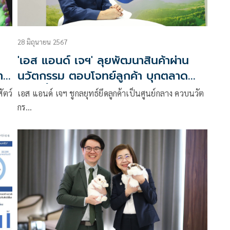
28 มิถุนายน 2567
'เอส แอนด์ เจฯ' ลุยพัฒนาสินค้าผ่าน
าม
นวัตกรรม ตอบโจทย์ลูกค้า บุกตลาด
สัตว์เลี้ยง รับดีมานด์พุ่ง
ัตว์
เอส แอนด์ เจฯ ชูกลยุทธ์ยึดลูกค้าเป็นศูนย์กลาง ควบนวัต
กร…