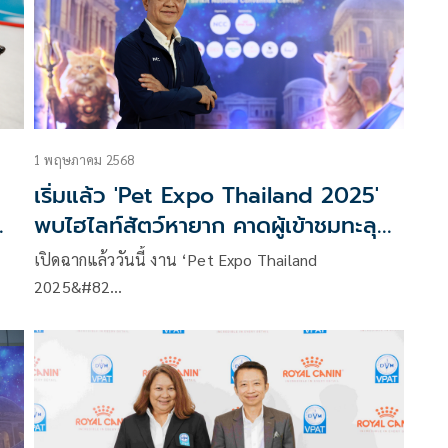
1 พฤษภาคม 2568
เริ่มแล้ว 'Pet Expo Thailand 2025'
พบไฮไลท์สัตว์หายาก คาดผู้เข้าชมทะลุ
กว่า 2 แสนคน
เปิดฉากแล้ววันนี้ งาน ‘Pet Expo Thailand
2025&#82…