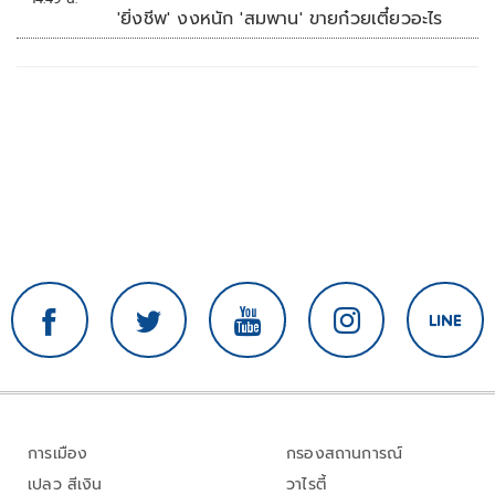
'ยิ่งชีพ' งงหนัก 'สมพาน' ขายก๋วยเตี๋ยวอะไร
การเมือง
กรองสถานการณ์
เปลว สีเงิน
วาไรตี้