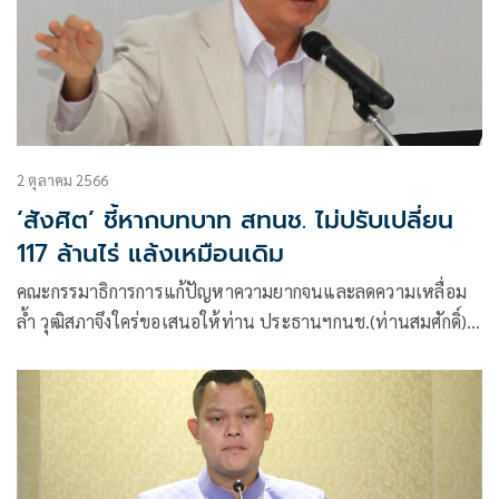
2 ตุลาคม 2566
‘สังศิต’ ชี้หากบทบาท สทนช. ไม่ปรับเปลี่ยน
117 ล้านไร่ แล้งเหมือนเดิม
คณะกรรมาธิการการแก้ปัญหาความยากจนและลดความเหลื่อม
ล้ำ วุฒิสภาจึงใคร่ขอเสนอให้ท่าน ประธานฯกนช.(ท่านสมศักดิ์)
มอบหมายให้ สทนช. พิจารณาปรับแก้ไข แผนแม่บท ในส่วนที่
เกี่ยวข้องกับพื้นที่ เกษตรนอกเขตชลประทาน