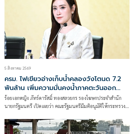
5 สิงหาคม 2569
ครม. ไฟเขียวอ่างเก็บน้ำคลองวังโตนด 7.2
พันล้าน เพิ่มความมั่นคงน้ำภาคตะวันออก
รองรับ EEC
ร้อยเอกหญิง ภัทร์ดารัสมิ์ ทองสลวยกร รองโฆษกประจำสำนัก
นายกรัฐมนตรี เปิดเผยว่า คณะรัฐมนตรีมีมติอนุมัติให้กระทรวง
เกษตรและสหกรณ์ โดยกรมชลประทาน ดำเนินโครงการอ่างเก็บ
น้ำคลองวังโตนด จังหวัดจันทบุรี กรอบวงเงินงบประมาณ 7,200
ล้านบาท