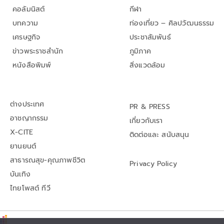
คอลัมนิสต์
กีฬา
บทความ
ท่องเที่ยว – ศิลปวัฒนธรรม
เศรษฐกิจ
ประชาสัมพันธ์
ข่าวพระราชสำนัก
ภูมิภาค
หนังสือพิมพ์
สิ่งแวดล้อม
ต่างประเทศ
PR & PRESS
อาชญากรรม
เกี่ยวกับเรา
X-CITE
ติดต่อและ สนับสนุน
ยานยนต์
สาธารณสุข-คุณภาพชีวิต
Privacy Policy
บันเทิง
ไทยโพสต์ ทีวี