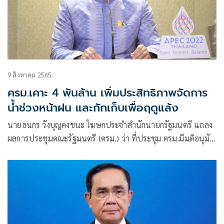
9 สิงหาคม 2565
ครม.เคาะ 4 พันล้าน เพิ่มประสิทธิภาพจัดการ
น้ำช่วงหน้าฝน และกักเก็บเพื่อฤดูแล้ง
นายธนกร วังบุญคงชนะ โฆษกประจำสำนักนายกรัฐมนตรี แถลง
ผลการประชุมคณะรัฐมนตรี (ครม.) ว่า ที่ประชุม ครม.มีมติอนุมัติ
งบกลาง กรอบวงเงิน 4,019 .80 ล้านบาท