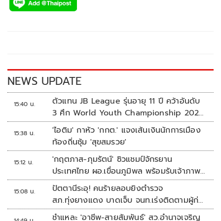
e
tt
p
e
ar
b
er
y
e
o
Li
o
n
k
k
NEWS UPDATE
ตัวแทน JB League รุ่นอายุ 11 ปี คว้าอันดับ
15:40 น.
3 ศึก World Youth Championship 2026
ที่สิงคโปร์
'ไอติม' กาหัว 'กกต.' แจงเส้นเงินนักการเมือง
15:38 น.
ท้องถิ่นซุ้ม 'สุขสมรวย'
'กฤตภาส-ภุมรัตน์' ซิวแชมป์จักรยาน
15:12 น.
ประเทศไทย ผอ.เขื่อนภูมิพล พร้อมรับเจ้าภาพ
ต่อ ปี 2570
ปัตตานีระอุ! คนร้ายลอบยิงตำรวจ
15:08 น.
สภ.ทุ่งยางแดง บาดเจ็บ จนท.เร่งติดตามผู้ก่อ
เหตุ
ชำแหละ 'อาชีพ-สายสัมพันธ์' สว.อำนาจเจริญ
14:49 น.