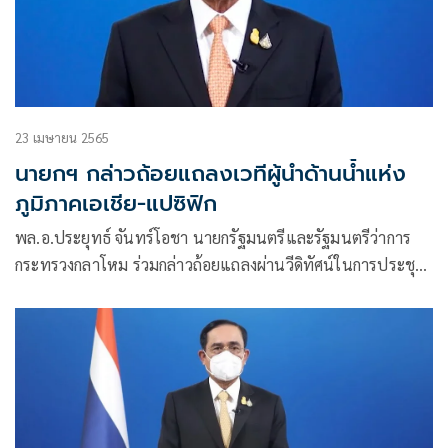
23 เมษายน 2565
นายกฯ กล่าวถ้อยแถลงเวทีผู้นำด้านน้ำแห่ง
ภูมิภาคเอเชีย-แปซิฟิก
พล.อ.ประยุทธ์ จันทร์โอชา นายกรัฐมนตรีและรัฐมนตรีว่าการ
กระทรวงกลาโหม ร่วมกล่าวถ้อยแถลงผ่านวีดิทัศน์ในการประชุม
ระดับผู้นำด้านน้ำแห่งภูมิภาคเอเชีย