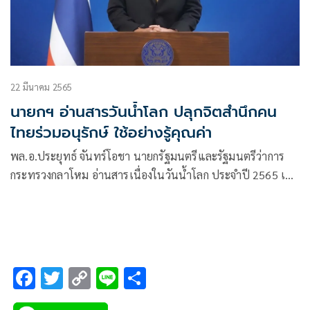
22 มีนาคม 2565
นายกฯ อ่านสารวันน้ำโลก ปลุกจิตสำนึกคน
ไทยร่วมอนุรักษ์ ใช้อย่างรู้คุณค่า
พล.อ.ประยุทธ์ จันทร์โอชา นายกรัฐมนตรีและรัฐมนตรีว่าการ
กระทรวงกลาโหม อ่านสารเนื่องในวันน้ำโลก ประจำปี 2565 เผย
แพร่ผ่านสถานีวิทยุโทรทัศน์กองทัพบกช่อง 5 และสื่อออนไลน์
ของสำนักงานทรัพยากรน้ำแห่งชาติ ว่า น้ำถือเป็นปัจจัยพื้นฐาน
ที่สำคัญต่อการดำรงชีวิตของสิ่งมีชีวิตทั้งหลาย ซึ่งองค์การ
สหประชาชาติ
F
T
C
Li
S
ac
wi
o
n
h