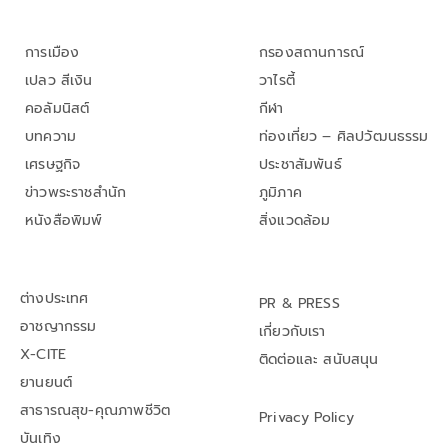
การเมือง
กรองสถานการณ์
เปลว สีเงิน
วาไรตี้
คอลัมนิสต์
กีฬา
บทความ
ท่องเที่ยว – ศิลปวัฒนธรรม
เศรษฐกิจ
ประชาสัมพันธ์
ข่าวพระราชสำนัก
ภูมิภาค
หนังสือพิมพ์
สิ่งแวดล้อม
ต่างประเทศ
PR & PRESS
อาชญากรรม
เกี่ยวกับเรา
X-CITE
ติดต่อและ สนับสนุน
ยานยนต์
สาธารณสุข-คุณภาพชีวิต
Privacy Policy
บันเทิง