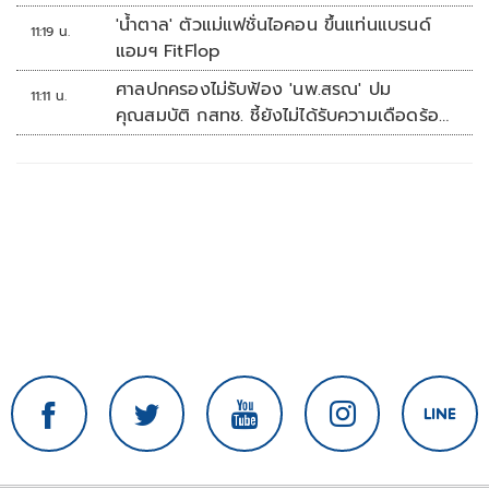
'น้ำตาล' ตัวแม่แฟชั่นไอคอน ขึ้นแท่นแบรนด์
11:19 น.
แอมฯ FitFlop
ศาลปกครองไม่รับฟ้อง 'นพ.สรณ' ปม
11:11 น.
คุณสมบัติ กสทช. ชี้ยังไม่ได้รับความเดือดร้อน
เสียหาย