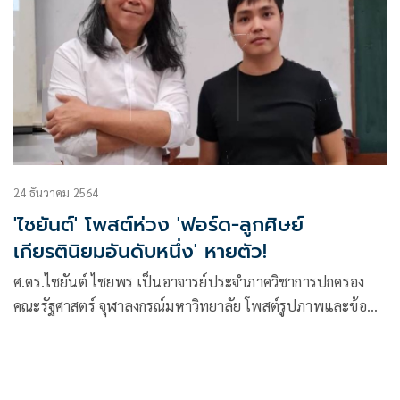
24 ธันวาคม 2564
'ไชยันต์' โพสต์ห่วง 'ฟอร์ด-ลูกศิษย์
เกียรตินิยมอันดับหนึ่ง' หายตัว!
ศ.ดร.ไชยันต์ ไชยพร เป็นอาจารย์ประจำภาควิชาการปกครอง
คณะรัฐศาสตร์ จุฬาลงกรณ์มหาวิทยาลัย โพสต์รูปภาพและข้อ
ความในเฟซบุ๊ก Chaiyan Chaiyaporn