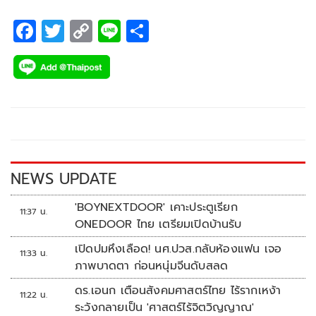
F
T
C
Li
S
ac
wi
o
n
h
e
tt
p
e
ar
b
er
y
e
o
Li
o
n
k
k
NEWS UPDATE
'BOYNEXTDOOR' เคาะประตูเรียก
11:37 น.
ONEDOOR ไทย เตรียมเปิดบ้านรับ
เปิดปมหึงเลือด! นศ.ปวส.กลับห้องแฟน เจอ
11:33 น.
ภาพบาดตา ก่อนหนุ่มจีนดับสลด
ดร.เอนก เตือนสังคมศาสตร์ไทย ไร้รากเหง้า
11:22 น.
ระวังกลายเป็น 'ศาสตร์ไร้จิตวิญญาณ'