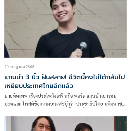
20 กรกฎาคม 2566
แกนนำ 3 นิ้ว ฝันสลาย! ชีวิตนี้คงไม่ได้กลับไป
เหยียบประเทศไทยอีกแล้ว
นายทัตเทพ เรืองประไพกิจเสรี หรือ ฟอร์ด แกนนำเยาวชน
ปลดแอก โพสต์ข้อความบนเฟซบุ๊กว่า ประชาธิปไตย มติมหาชน
ความยุติธรรมได้ถูกทำลายอย่าป่นปี้ ชีวิตนี้ผมคงไม่อาจกลับไป
เหยียบประเทศไทยได้อีกแล้วครับ #โหวตนายกรอบ2 #ศาล
รัฐธรรมนูญ