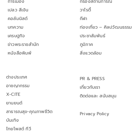
การเมือง
กรองสถานการณ์
เปลว สีเงิน
วาไรตี้
คอลัมนิสต์
กีฬา
บทความ
ท่องเที่ยว – ศิลปวัฒนธรรม
เศรษฐกิจ
ประชาสัมพันธ์
ข่าวพระราชสำนัก
ภูมิภาค
หนังสือพิมพ์
สิ่งแวดล้อม
ต่างประเทศ
PR & PRESS
อาชญากรรม
เกี่ยวกับเรา
X-CITE
ติดต่อและ สนับสนุน
ยานยนต์
สาธารณสุข-คุณภาพชีวิต
Privacy Policy
บันเทิง
ไทยโพสต์ ทีวี