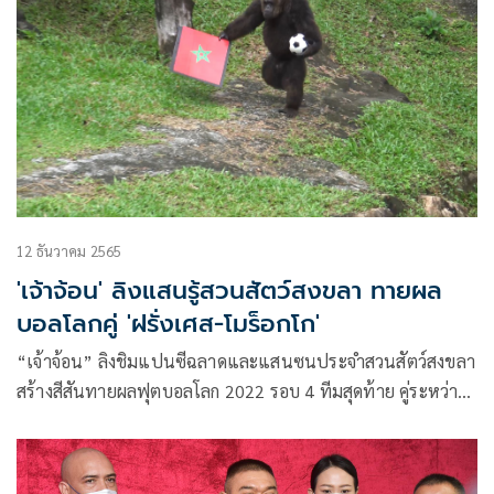
12 ธันวาคม 2565
'เจ้าจ้อน' ลิงแสนรู้สวนสัตว์สงขลา ทายผล
บอลโลกคู่ 'ฝรั่งเศส-โมร็อกโก'
“เจ้าจ้อน” ลิงชิมแปนซีฉลาดและแสนซนประจำสวนสัตว์สงขลา
สร้างสีสันทายผลฟุตบอลโลก 2022 รอบ 4 ทีมสุดท้าย คู่ระหว่าง
ทีมชาติฝรั่งเศสกับทีมชาติโมร็อกโก ซึ่งจะทำการแข่งขันในวันที่
14 ธันวาคม 2565 เวลา 02:00 น. ที่จะถึงนี้