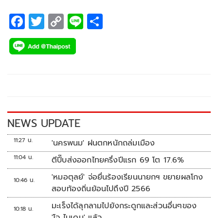
F
T
C
Li
S
ac
wi
o
n
h
e
tt
p
e
ar
b
er
y
e
o
Li
o
n
k
k
NEWS UPDATE
11:27 น.
'นครพนม' ฝนตกหนักถล่มเมือง
11:04 น.
ตีปี๊บส่งออกไทยครึ่งปีแรก 69 โต 17.6%
'หมอตุลย์' จ่อยื่นร้องเรียนนายกฯ ขยายผลโกง
10:46 น.
สอบท้องถิ่นย้อนไปถึงปี 2566
มะเร็งได้ลุกลามไปยังกระดูกและส่วนอื่นๆของ
10:18 น.
'โจ ไบเดน' แล้ว