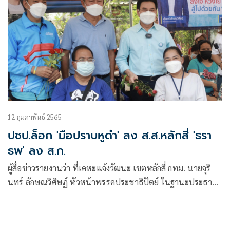
12 กุมภาพันธ์ 2565
ปชป.ล็อก 'มือปราบหูดำ' ลง ส.ส.หลักสี่ 'ธรา
ธพ' ลง ส.ก.
ผู้สื่อข่าวรายงานว่า ที่เคหะแจ้งวัฒนะ เขตหลักสี่ กทม. นายจุริ
นทร์ ลักษณวิศิษฏ์ หัวหน้าพรรคประชาธิปัตย์ ในฐานะประธาน
มูลนิธิ ม.ร.ว.เสนีย์ ปราโมช พร้อมด้วยพล.ต.ต.วิชัย สังข์ประไพ
(ผู้การแต้ม) ว่าที่ผู้สมัคร ส.ส. ของพรรค