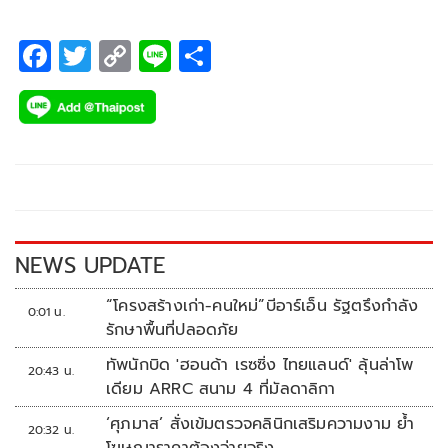
F
T
C
Li
S
ac
wi
o
n
h
e
tt
p
e
ar
b
er
y
e
o
Li
o
n
k
k
NEWS UPDATE
“โครงสร้างเก่า-คนใหม่”บีอาร์เอ็น รัฐตรึงกำลัง
0:01 น.
รักษาพื้นที่ปลอดภัย
ทัพนักบิด 'ฮอนด้า เรซซิ่ง ไทยแลนด์' ลุ้นล่าโพ
20:43 น.
เดียม ARRC สนาม 4 ที่มัลดาลิกา
‘ศุภมาส’ สั่งเข้มตรวจคลินิกเสริมความงาม ย้ำ
20:32 น.