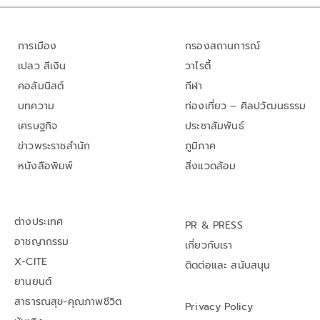
การเมือง
กรองสถานการณ์
เปลว สีเงิน
วาไรตี้
คอลัมนิสต์
กีฬา
บทความ
ท่องเที่ยว – ศิลปวัฒนธรรม
เศรษฐกิจ
ประชาสัมพันธ์
ข่าวพระราชสำนัก
ภูมิภาค
หนังสือพิมพ์
สิ่งแวดล้อม
ต่างประเทศ
PR & PRESS
อาชญากรรม
เกี่ยวกับเรา
X-CITE
ติดต่อและ สนับสนุน
ยานยนต์
สาธารณสุข-คุณภาพชีวิต
Privacy Policy