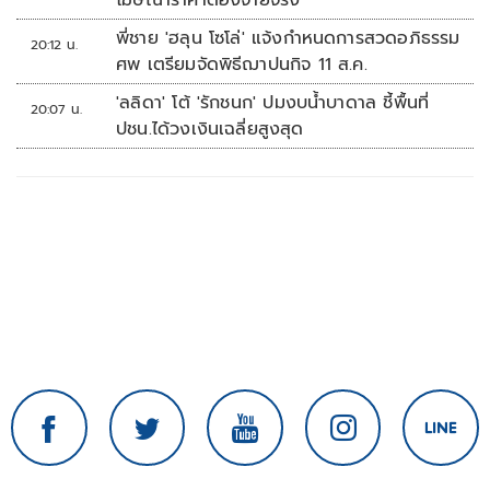
โฆษณาราคาต้องจ่ายจริง
พี่ชาย 'ฮลุน โซโล่' แจ้งกำหนดการสวดอภิธรรม
20:12 น.
ศพ เตรียมจัดพิธีฌาปนกิจ 11 ส.ค.
'ลลิดา' โต้ 'รักชนก' ปมงบน้ำบาดาล ชี้พื้นที่
20:07 น.
ปชน.ได้วงเงินเฉลี่ยสูงสุด