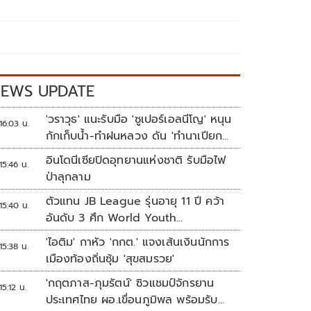
EWS UPDATE
'วราวุธ' แนะรับมือ 'ซูเปอร์เอลนีโญ' หนุน
16:03 น.
กักเก็บน้ำ-ทำฝนหลวง ดัน 'ทำนาเปียก
สลับแห้ง'
อินโดนีเซียปิดอุทยานแห่งชาติ รับมือไฟ
15:46 น.
ป่าลุกลาม
ตัวแทน JB League รุ่นอายุ 11 ปี คว้า
15:40 น.
อันดับ 3 ศึก World Youth
Championship 2026 ที่สิงคโปร์
'ไอติม' กาหัว 'กกต.' แจงเส้นเงินนักการ
15:38 น.
เมืองท้องถิ่นซุ้ม 'สุขสมรวย'
'กฤตภาส-ภุมรัตน์' ซิวแชมป์จักรยาน
15:12 น.
ประเทศไทย ผอ.เขื่อนภูมิพล พร้อมรับ