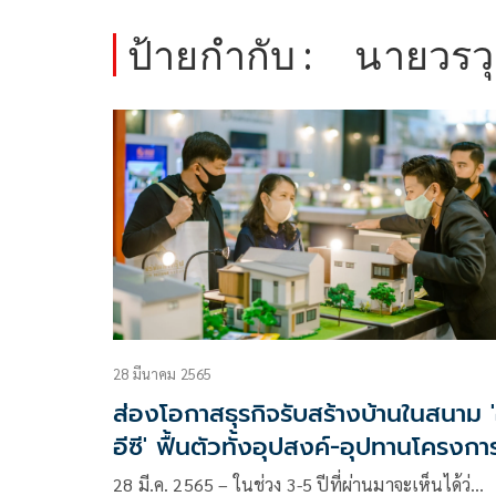
ป้ายกำกับ :
นายวรว
28 มีนาคม 2565
ส่องโอกาสธุรกิจรับสร้างบ้านในสนาม '
อีซี' ฟื้นตัวทั้งอุปสงค์-อุปทานโครงกา
ใหม่เข้าตลาดเพิ่ม
28 มี.ค. 2565 – ในช่วง 3-5 ปีที่ผ่านมาจะเห็นได้ว่…