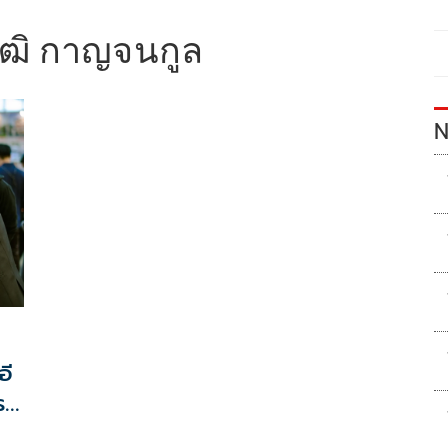
ุฒิ กาญจนกูล
N
อี
ร