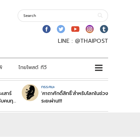
LINE : @THAIPOST
พ์
ไทยโพสต์ ทีวี
ทรรศนะ
ะเสาร์
'คาถาศักดิ์สิทธิ์'สำหรับโลกในช่วง
ับคนทุก
ระยะผ่าน!!!