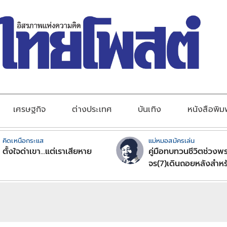
เศรษฐกิจ
ต่างประเทศ
บันเทิง
หนังสือพิม
คิดเหนือกระแส
แม่หมอสมัครเล่น
ตั้งใจด่าเขา...แต่เราเสียหาย
คู่มือทบทวนชีวิตช่วงพร
จร(7)เดินถอยหลังสำหร
ลัคนาราศีตอนที่2