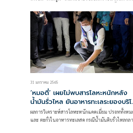
รั่วไหลเพิ่ม คาดควบคุมสถานการณ์ได้เร็วๆ นี้
31 มกราคม 2565
‘หมอตี๋’ เผยไม่พบสารโลหะหนักหลัง
น้ำมันรั่วไหล ยันอาหารทะเลระยองบริ
ได้ ยกเว้นปลาสาก
ผลการวิเคราะห์สารโลหะหนักแคดเมี่ยม ปรอททั้งหม
และ ตะกั่วในอาหารทะเลสด กรณีน้ำมันดิบรั่วไหลกล
ทะเล บริเวณมาบตาพุด จังหวัดระยอง