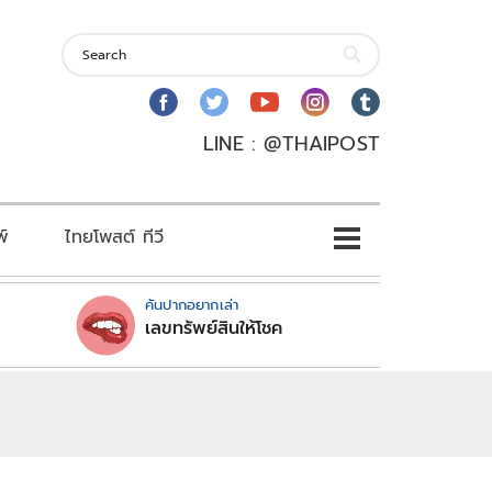
LINE : @THAIPOST
พ์
ไทยโพสต์ ทีวี
คันปากอยากเล่า
เลขทรัพย์สินให้โชค