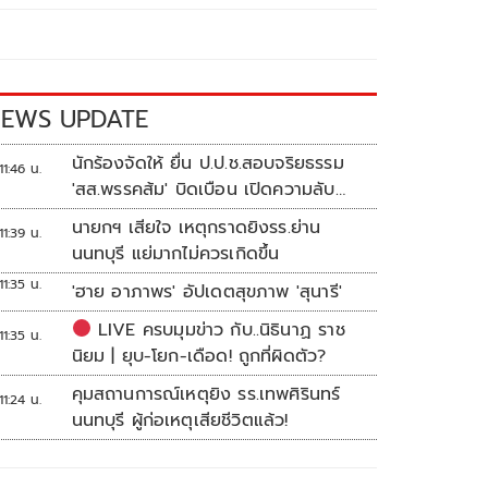
EWS UPDATE
นักร้องจัดให้ ยื่น ป.ป.ช.สอบจริยธรรม
11:46 น.
'สส.พรรคส้ม' บิดเบือน เปิดความลับ
'บังเกอร์ทหาร'
นายกฯ เสียใจ เหตุกราดยิงรร.ย่าน
11:39 น.
นนทบุรี แย่มากไม่ควรเกิดขึ้น
11:35 น.
'ฮาย อาภาพร' อัปเดตสุขภาพ 'สุนารี'
LIVE ครบมุมข่าว กับ..นิธินาฏ ราช
11:35 น.
นิยม | ยุบ-โยก-เดือด! ถูกที่ผิดตัว?
คุมสถานการณ์เหตุยิง รร.เทพศิรินทร์
11:24 น.
นนทบุรี ผู้ก่อเหตุเสียชีวิตแล้ว!