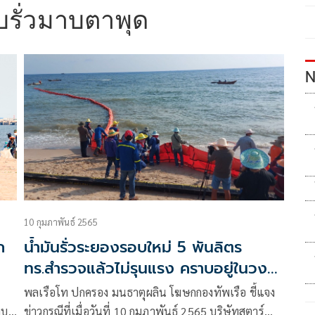
ิบรั่วมาบตาพุด
N
10 กุมภาพันธ์ 2565
ก
น้ำมันรั่วระยองรอบใหม่ 5 พันลิตร
ทร.สำรวจแล้วไม่รุนแรง คราบอยู่ในวง
จำกัด
พลเรือโท ปกครอง มนธาตุผลิน โฆษกกองทัพเรือ ชี้แจง
พบ
ข่าวกรณีที่เมื่อวันที่ 10 กุมภาพันธ์ 2565 บริษัทสตาร์