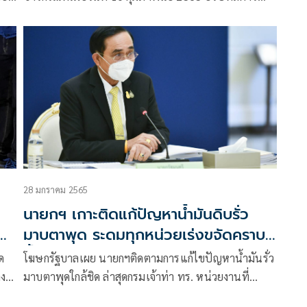
ปิโตรเลียม รีไฟน์นิ่ง จำกัด(มหาชน) หรือ SPRCได้
ประกาศภาวะฉุกเฉินน้ำมันรั่วไหล Tier 1 (ภาวะน้ำมันรั่ว
ไหลขนาดเล็ก ไม่เกิน 20 ตัน)
28 มกราคม 2565
นายกฯ เกาะติดแก้ปัญหาน้ำมันดิบรั่ว
โภค
มาบตาพุด ระดมทุกหน่วยเร่งขจัดคราบ
น้ำมัน
ด
โฆษกรัฐบาลเผย นายกฯติดตามการแก้ไขปัญหาน้ำมันรั่ว
าง
มาบตาพุดใกล้ชิด ล่าสุดกรมเจ้าท่า ทร. หน่วยงานที่
เกี่ยวข้อง ระดมสรรพกำลังปฏิบัติการแผนขจัดคราบน้ำมัน