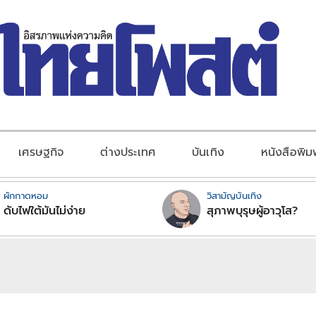
เศรษฐกิจ
ต่างประเทศ
บันเทิง
หนังสือพิม
ผักกาดหอม
วิสามัญบันเทิง
ดับไฟใต้มันไม่ง่าย
สุภาพบุรุษผู้อาวุโส?