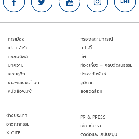
การเมือง
กรองสถานการณ์
เปลว สีเงิน
วาไรตี้
คอลัมนิสต์
กีฬา
บทความ
ท่องเที่ยว – ศิลปวัฒนธรรม
เศรษฐกิจ
ประชาสัมพันธ์
ข่าวพระราชสำนัก
ภูมิภาค
หนังสือพิมพ์
สิ่งแวดล้อม
ต่างประเทศ
PR & PRESS
อาชญากรรม
เกี่ยวกับเรา
X-CITE
ติดต่อและ สนับสนุน