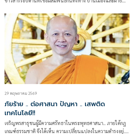
ข่าวสารรอบด้านที่เชื่อมสัมพันธ์กันทั้งทาง บ้านเมืองและฝ่าย
ศาสนา.. ได้เห็นปรากฏอาการ “โลกล้ำ-ธรรมล้น” อันเป็นไปตาม
สมัยวัตถุนิยม ที่แสดงถึง ภาวะอ่อนล้าของสติ สัมปชัญญะ โดย
มวลรวมของภาคสังคม.. อันน่าศึกษายิ่ง
29 พฤษภาคม 2569
ภัยร้าย .. ต่อศาสนา ปัญหา .. เสพติด
เทคโนโลยี!!
เจริญพรสาธุชนผู้มีความศรัทธาในพระพุทธศาสนา.. ภายใต้กฎ
เกณฑ์ธรรมชาติ จึงได้เห็น ความเปลี่ยนแปลงในความดำรงอยู่..