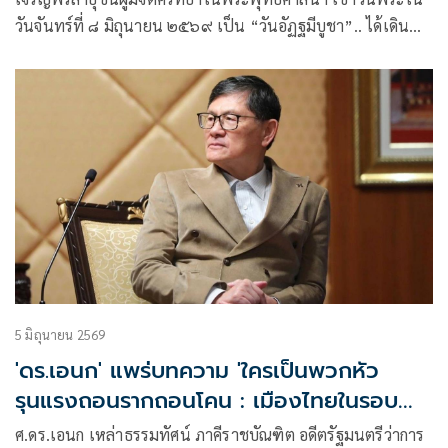
วันจันทร์ที่ ๘ มิถุนายน ๒๕๖๙ เป็น “วันอัฏฐมีบูชา”.. ได้เดิน
ทางไปปฏิบัติศาสนกิจโครงการร้อยใจไทย สืบสานราชธรรมฯ
ถวายเป็นพระราชกุศล แด่ “สมเด็จพระบรมราชชนนีพันปี
หลวง”.
5 มิถุนายน 2569
'ดร.เอนก' แพร่บทความ 'ใครเป็นพวกหัว
รุนแรงถอนรากถอนโคน : เมืองไทยในรอบ
กว่าสิบปี'
ศ.ดร.เอนก เหล่าธรรมทัศน์ ภาคีราชบัณฑิต อดีตรัฐมนตรีว่าการ