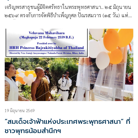
เจริญพรสาธุชนผู้มีจิตศรัทธาในพระพุทธศาสนา.. ๒๕ มิถุนายน
๒๕๖๙ ตรงกับการจัดพิธีบำเพ็ญกุศล ปัณรสมวาร (๑๕ วัน) แห่ง
การสิ้นพระชนม์ เพื่ออุทิศถวายเป็นพระกุศลแด่ สมเด็จพระเจ้า
ลูกเธอ เจ้าฟ้าพัชรกิติยาภา นเรนทิราเทพยวดี กรมหลวงราชสา
ริณีสิริพัชร มหาวัชรราชธิดา ส่วนราชการทุกจังหวัดทั่วประเทศ
พร้อมเพรียงกันจัดพิธีบำเพ็ญกุศลดังกล่าว.. ดังที่อาตมาได้รับ
นิมนต์จาก นางรณิดา เหลืองฐิติสกุล ผู้ว่าราชการจังหวัดสกลนคร
เพื่อเป็นองค์แสดงพระธรรมเทศนาในวาระดังกล่าว…
19 มิถุนายน 2569
“สมเด็จเจ้าฟ้าแห่งประเทศพระพุทธศาสนา” ที่
ชาวพุทธน้อมสำนึกฯ