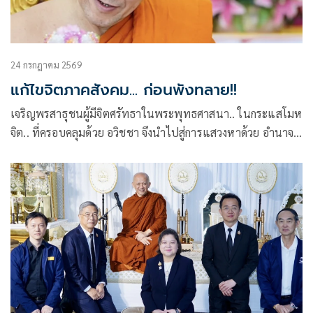
24 กรกฎาคม 2569
แก้ไขจิตภาคสังคม... ก่อนพังทลาย!!
เจริญพรสาธุชนผู้มีจิตศรัทธาในพระพุทธศาสนา.. ในกระแสโมห
จิต.. ที่ครอบคลุมด้วย อวิชชา จึงนำไปสู่การแสวงหาด้วย อำนาจ
ตัณหา .. เพื่อให้ได้มาด้วย ความอยาก.. ความใคร่.. ความ
ปรารถนา..