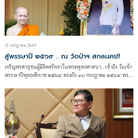
31 กรกฎาคม 2569
สู่พรรษาปี ๒๕๖๙ .. ณ วัดป่าฯ สกลนคร!!
เจริญพรสาธุชนผู้มีจิตศรัทธาในพระพุทธศาสนา.. เข้าถึง วันเข้า
พรรษาปีพุทธศักราช ๒๕๖๙ ตรงกับ ๓๐ กรกฎาคม ๒๕๖๙ พระ
ภิกษุ-สามเณร และชาววัด ต่างมีกิจอันสำคัญยิ่งที่ถือปฏิบัติสืบกัน
มา ได้แก่ การแสวงหาที่พักจำพรรษา.. ซึ่งปีที่ผ่านมาได้รับนิมนต์
ไปพักอยู่จำพรรษาที่ วัด DVMP (Dhamma Vinaya Monastery
of Pune – India) ที่ศรัทธาชาวพุทธอินเดียสร้างถวาย ด้วยมูลค่า
ที่มากกว่า ๑๐๐ ล้านบาท ไม่นับรวมราคาที่ดินที่ถวายโดยเศรษฐี
ที่ดินอินเดียชาวฮินดู ตั้งอยู่ในนครปูเน่ รัฐมหาราษฏระ บนทำเล
ที่เหมาะควรต่อการเป็น สัปปายสถาน