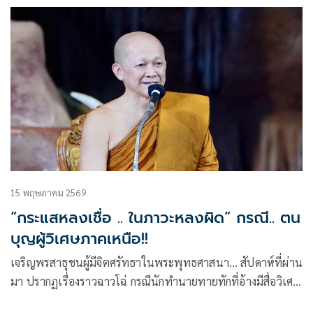
จอื่นๆ ต้องร่วมแก้ปัญหาให้ พญาอินทรีและพญามังกร”
15 พฤษภาคม 2569
“กระแสหลงเชื่อ .. ในภาวะหลงผิด” กรณี.. ตน
บุญผู้วิเศษภาคเหนือ!!
เจริญพรสาธุชนผู้มีจิตศรัทธาในพระพุทธศาสนา… สัปดาห์ที่ผ่าน
มา ปรากฏเรื่องราวฉาวโฉ่ กรณีนักทำนายทายทักที่อ้างมีสื่อวิเศษ
สามารถติดต่อโลกจิตวิญญาณในมิติภพภูมิต่างๆ.. เพื่อนำ