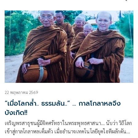
อันดำเนินไปตามเหตุปัจจัย.. ที่สะท้อนความเป็นจริงว่า.. ทุก
อย่างเป็น.. ธรรม ธรรม.. เป็นไปตามเหตุปัจจัย..
22 พฤษภาคม 2569
“เมื่อโลกล้ำ.. ธรรมล้น..” ... กาลโกลาหลจึง
บังเกิด!!
เจริญพรสาธุชนผู้มีจิตศรัทธาในพระพุทธศาสนา… นับว่า วิถีโลก
เข้าสู่กาลโกลาหลเต็มตัว เมื่ออำนาจเทคโนโลยียุคไอทีผลักดัน