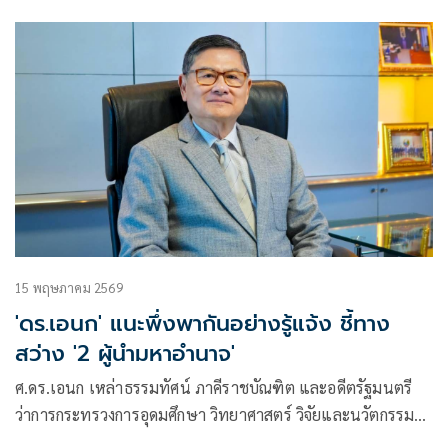
สังคมเข้าสู่กระแสดิจิทัลอย่างเต็มรูปแบบ.. จึงได้เห็น กาล
โกลาหลในกระแสสังคมดิจิทัล ที่แม้แต่ ศาสนจักร ยากจะปฏิเสธ
15 พฤษภาคม 2569
'ดร.เอนก' แนะพึ่งพากันอย่างรู้แจ้ง ชี้ทาง
สว่าง '2 ผู้นำมหาอำนาจ'
ศ.ดร.เอนก เหล่าธรรมทัศน์ ภาคีราชบัณฑิต และอดีตรัฐมนตรี
ว่าการกระทรวงการอุดมศึกษา วิทยาศาสตร์ วิจัยและนวัตกรรม
(อว.) เขียนบทความเรื่อง “เมื่ออาเซียน ยุโรป และผองชาติอำนา