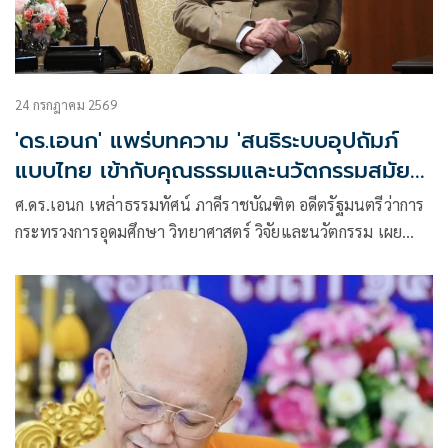
24 กรกฎาคม 2569
'ดร.เอนก' แพร่บทความ 'สนธิระบบอุปถัมภ์
แบบไทย เข้ากับคุณธรรมและนวัตกรรมสมัย
ใหม่'
ศ.ดร.เอนก เหล่าธรรมทัศน์ ภาคีราชบัณฑิต อดีตรัฐมนตรีว่าการ
กระทรวงการอุดมศึกษา วิทยาศาสตร์ วิจัยและนวัตกรรม เผย
แพร่บทความเรื่อง “สนธิระบบอุปถัมภ์แบบไทยเข้ากับคุณธรรม
และนวัตกรรมสมัยใหม่”