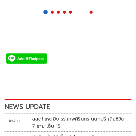
ข่าวสารมาบอกกล่าวให้กับคนในโลกมนุษย์ได้ โดยสามารถเข้าไป
เปิดดู บัญชีวิบากกรรมของแต่ละคน ที่กระทำไว้ในอดีตชาติ เพื่อ
...
นำไปสู่ การแก้กรรม .. ตามลัทธิความเชื่อโลกอัตตสัญญา ที่ถือว่า
วิญญาณเที่ยงแท้.. อันเป็น มิจฉาทิฏฐิ เข้าขั้น จิตหลงผิด
(Delusional Disorder) อย่างรุนแรง
NEWS UPDATE
สลด! เหตุยิง รร.เทพศิรินทร์ นนทบุรี เสียชีวิต
11:47 น.
7 ราย เจ็บ 15