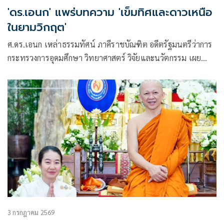
'ดร.เอนก' แพร่บทความ 'เข็มทิศและดาวเหนือ
ในยามวิกฤต'
ศ.ดร.เอนก เหล่าธรรมทัศน์ ภาคีราชบัณฑิต อดีตรัฐมนตรีว่าการ
กระทรวงการอุดมศึกษา วิทยาศาสตร์ วิจัยและนวัตกรรม เผย
แพร่บทความเรื่อง “เข็มทิศและดาวเหนือในยามวิกฤต” มี
เนื้อหาดังนี้
3 กรกฎาคม 2569