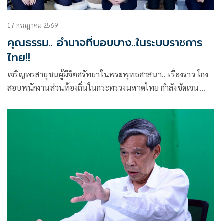
17 กรกฎาคม 2569
คุณธรรม.. อำนาจที่บอบบาง..ในระบบราชการ
ไทย!!
เจริญพรสาธุชนผู้มีจิตศรัทธาในพระพุทธศาสนา.. เรื่องราว โกง
สอบพนักงานส่วนท้องถิ่นในกระทรวงมหาดไทย กำลังชัดเจน
ตามพยานหลักฐานที่ปรากฏจากการสอบสวนของหน่วยงานที่รับ
ผิดชอบ แม้ว่าจะยังไม่ตรงใจสาธารณชน แต่ก็นับเป็นสัญญาณที่
ดี บ่งชี้ถึงความตั้งใจปราบทุจริตอย่างจริงจังของ นายอนุทิน ชาญ
วีรกูล นายกรัฐมนตรี