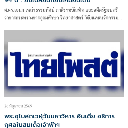
94 ปี : ยิ่งเปลี่ยนก็ยิ่งเหมือนเดิม'
ศ.ดร.เอนก เหล่าธรรมทัศน์ ภาคีราชบัณฑิต และอดีตรัฐมนตรี
ว่าการกระทรวงการอุดมศึกษา วิทยาศาสตร์ วิจัยและนวัตกรรม
เผยแพร่บทความเรื่อง “บ้านเมืองเราในรอบ​ 94 ปี : ยิ่งเปลี่ยนก็
ยิ่งเหมือนเดิม” มีเนื้อหาดังนี้
26 มิถุนายน 2569
พระอุโบสถเวฬุวันมหาวิหาร อินเดีย อธิการ
กุศลในสมเด็จเจ้าฟ้าฯ