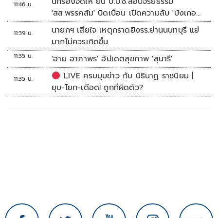
นักร้องจัดให้ ยื่น ป.ป.ช.สอบจริยธรรม
11:46 น.
'สส.พรรคส้ม' บิดเบือน เปิดความลับ 'บังเกอร์
ทหาร'
นายกฯ เสียใจ เหตุกราดยิงรร.ย่านนนทบุรี แย่
11:39 น.
มากไม่ควรเกิดขึ้น
11:35 น.
'ฮาย อาภาพร' อัปเดตสุขภาพ 'สุนารี'
LIVE ครบมุมข่าว กับ..นิธินาฏ ราชนิยม |
11:35 น.
ยุบ-โยก-เดือด! ถูกที่ผิดตัว?