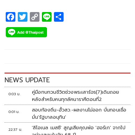
ครอบครัวอยู่ไทย ล่าสุดเจ้าตัวเล่าให้ฟังว่าอยู่เมืองนอกโดน
เหยียดโดนบูลลี่จนต้องกลับไทย ผ่านรายการ “วัน เดย์ วิท แมทธิ
F
T
C
Li
S
ว หนึ่งวันมันดี ตีซี้คนดัง (One Day With Matthew)”
ac
wi
o
n
h
e
tt
p
e
ar
b
er
y
e
o
Li
o
n
k
k
NEWS UPDATE
คู่มือทบทวนชีวิตช่วงพระเสาร์จร(7)เดินถอย
0:03 น.
หลังสำหรับคนทุกลัคนาราศีตอนที่2
สอบท้องถิ่น-ฮั้วสว.-ผลงานไม่ออก บั่นทอนเชื่อ
0:01 น.
มั่น'รัฐบาลอนุทิน'
'ลิโอเนล เมสซี' สูญเสียคุณพ่อ 'ฮอร์เก' จากไป
22:37 น.