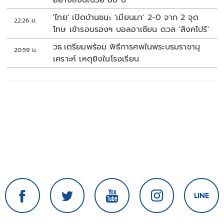
อย่างสงบในวัย 68 ปี
'ไทย' เปิดบ้านชนะ 'เมียนมา' 2-0 จาก 2 จุด
22:26 น.
โทษ เข้ารอบรองฯ บอลอาเซียน ดวล 'สิงคโปร์'
วธ.เตรียมพร้อม พิธีการศพในพระบรมราชานุ
20:59 น.
เคราะห์ เหตุยิงในโรงเรียน