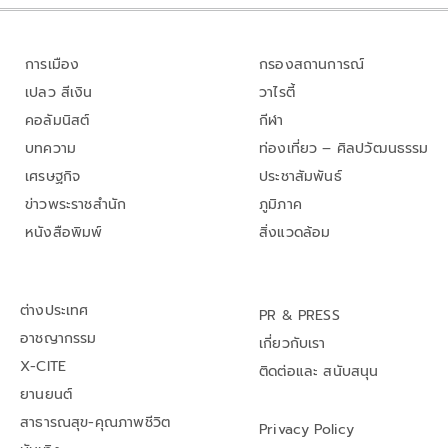
การเมือง
กรองสถานการณ์
เปลว สีเงิน
วาไรตี้
คอลัมนิสต์
กีฬา
บทความ
ท่องเที่ยว – ศิลปวัฒนธรรม
เศรษฐกิจ
ประชาสัมพันธ์
ข่าวพระราชสำนัก
ภูมิภาค
หนังสือพิมพ์
สิ่งแวดล้อม
ต่างประเทศ
PR & PRESS
อาชญากรรม
เกี่ยวกับเรา
X-CITE
ติดต่อและ สนับสนุน
ยานยนต์
สาธารณสุข-คุณภาพชีวิต
Privacy Policy