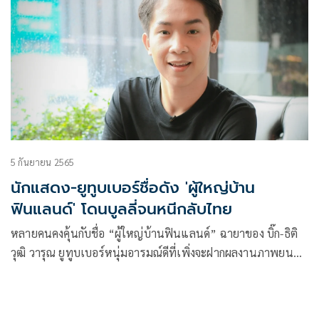
5 กันยายน 2565
นักแสดง-ยูทูบเบอร์ชื่อดัง 'ผู้ใหญ่บ้าน
ฟินแลนด์' โดนบูลลี่จนหนีกลับไทย
หลายคนคงคุ้นกับชื่อ “ผู้ใหญ่บ้านฟินแลนด์” ฉายาของ บิ๊ก-ธิติ
วุฒิ วารุณ ยูทูบเบอร์หนุ่มอารมณ์ดีที่เพิ่งจะฝากผลงานภาพยนตร์
ถิ่นอีสานบ้านเกิดลงสตรีมมิ่ง โมโนแม็กซ์ (MONOMAX) ใน
ภาพยนตร์โรแมนติก-คอมเมดี้เรื่อง “ฮักล้นไห หัวใจนายเกิบคีบ”
(Pickled Love Potion) ที่ตอนนี้กลับจากต่างประเทศมาสร้าง