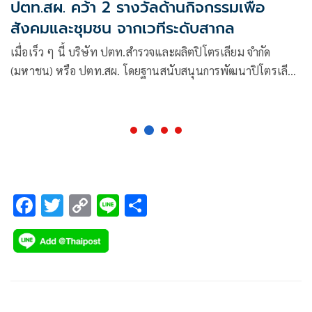
ปตท.สผ. คว้า 2 รางวัลด้านกิจกรรมเพื่อ
สังคมและชุมชน จากเวทีระดับสากล
เมื่อเร็ว ๆ นี้ บริษัท ปตท.สำรวจและผลิตปิโตรเลียม จำกัด
(มหาชน) หรือ ปตท.สผ. โดยฐานสนับสนุนการพัฒนาปิโตรเลียม
สงขลา ได้รับรางวัลอันทรงเกียรติด้านกิจกรรมเพื่อสังคมและ
ชุมชน
F
T
C
Li
S
ac
wi
o
n
h
e
tt
p
e
ar
b
er
y
e
o
Li