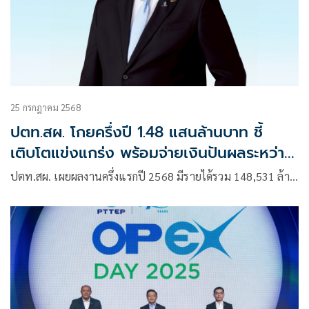
25 กรกฎาคม 2568
ปตท.สผ. โกยครึ่งปี 1.48 แสนล้านบาท ชี้
เติบโตแข่งแกร่ง พร้อมจ่ายเงินปันผลระหว่าง
กาล 4.10 บาทต่อหุ้น
ปตท.สผ. เผยผลงานครึ่งแรกปี 2568 มีรายได้รวม 148,531 ล้า…