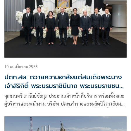
10 พฤศจิกายน 2568
ปตท.สผ. ถวายความอาลัยแด่สมเด็จพระนาง
เจ้าสิริกิติ์ พระบรมราชินีนาถ พระบรมราชชนนี
พันปีหลวง
คุณมนตรี ลาวัลย์ชัยกุล ประธานเจ้าหน้าที่บริหาร พร้อมทั้งคณะ
ผู้บริหารและพนักงาน บริษัท ปตท.สำรวจและผลิตปิโตรเลียม
จำกัด (มหาชน) หรือ ปตท.สผ. ณ สำนักงานใหญ่ และพื้นที่
ปฏิบัติการทั้งในและต่างประเทศ ร่วมกันถวายความอาลัยแด่
สมเด็จพระนางเจ้าสิริกิติ์ พระบรมราชินีนาถ พระบรมราชชนนี