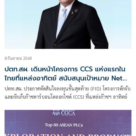
8 กันยายน 2568
ปตท.สผ. เดินหน้าโครงการ CCS แห่งแรกใน
ไทยที่แหล่งอาทิตย์ สนับสนุนเป้าหมาย Net
Zero ของประเทศ
ปตท.สผ. ประกาศตัดสินใจลงทุนขั้นสุดท้าย (FID) โครงการดักจับ
และกักเก็บก๊าซคาร์บอนไดออกไซด์ (CCS) ที่แหล่งก๊าซฯ อาทิตย์