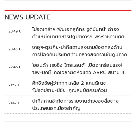
o
n
k
k
NEWS UPDATE
โปรดเกล้าฯ 'พันเอกสุภัทร ชูตินันทน์' ดำรง
23:49 น.
ตำแหน่งนายทหารปฏิบัติการฯ-พระราชทานยศ
'พลตรี'
ซาอุฯ-ตุรเคีย-ปากีสถานลงนามข้อตกลงด้าน
23:45 น.
การป้องกันประเทศท่ามกลางสงครามในภูมิภาค
'ฮอนด้า เรซซิ่ง ไทยแลนด์' เปิดฉากร้อนแรง!
22:46 น.
'ชิพ-มิกซ์' กดเวลาติดหัวแถว ARRC สนาม 4
ที่มัลดาลิกา
ศึกชิงชัยผู้ว่ากกท.เหลือ 2 แคนดิเดต
21:57 น.
'โปรดปราน-มีชัย' คุณสมบัติครบถ้วน
ปากีสถานจำกัดการรายงานข่าวของสื่อต่าง
21:47 น.
ประเทศนอกเมืองสำคัญ