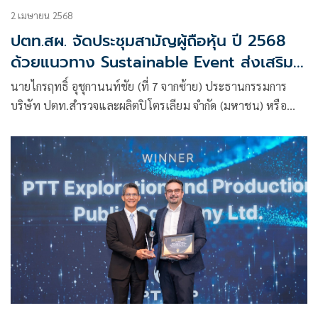
2 เมษายน 2568
ปตท.สผ. จัดประชุมสามัญผู้ถือหุ้น ปี 2568
ด้วยแนวทาง Sustainable Event ส่งเสริม
ความยั่งยืน
นายไกรฤทธิ์ อุชุกานนท์ชัย (ที่ 7 จากซ้าย) ประธานกรรมการ
บริษัท ปตท.สำรวจและผลิตปิโตรเลียม จำกัด (มหาชน) หรือ
ปตท.สผ. พร้อมด้วยคณะกรรมการบริษัท