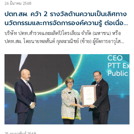
26 มีนาคม 2568
ปตท.สผ. คว้า 2 รางวัลด้านความเป็นเลิศทาง
นวัตกรรมและการจัดการองค์ความรู้ ต่อเนื่อง
เป็นปีที่ 4
บริษัท ปตท.สำรวจและผลิตปิโตรเลียม จำกัด (มหาชน) หรือ
ปตท.สผ. โดยนายพลสันต์ กุล‍ละ‍วณิชย์ (ซ้าย) ผู้จัดการอาวุโส
ฝ่ายความรู้องค์กรและปฏิบัติการสู่ความเป็นเลิศ รับรางวัล Global
Most Innovative Knowledge Enterprise (Global MIKE
Award 2024)
25 กุมภาพันธ์ 2568