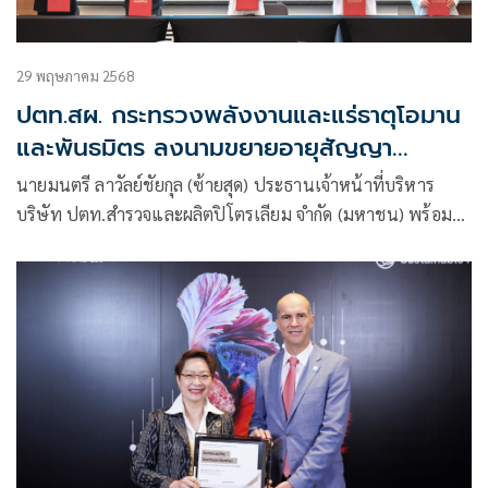
29 พฤษภาคม 2568
ปตท.สผ. กระทรวงพลังงานและแร่ธาตุโอมาน
และพันธมิตร ลงนามขยายอายุสัญญา
โครงการโอมาน แปลง 53
นายมนตรี ลาวัลย์ชัยกุล (ซ้ายสุด) ประธานเจ้าหน้าที่บริหาร
บริษัท ปตท.สำรวจและผลิตปิโตรเลียม จำกัด (มหาชน) พร้อม
ด้วย H.E. Salim bin Nasser Al Aufi (กลาง),