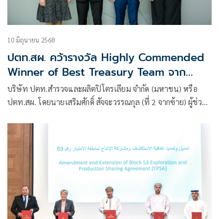
10 มิถุนายน 2568
ปตท.สผ. คว้ารางวัล Highly Commended
Winner of Best Treasury Team จาก
Corporate Treasurer Award 2024
บริษัท ปตท.‍สำรวจและผลิตปิโตรเลียม จำกัด (มหาชน) หรือ
ปตท.สผ. โดยนายเสริมศักดิ์ สัจจะวรรณกุล (ที่ 2 จากซ้าย) ผู้ช่วย
กรรมการผู้จัดการใหญ่