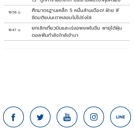
13 ถูกทำร้ายซ้ำซาก ประสานพม.เข้าคุ้มครอง
ศึกมาตรฐานเหล็ก 5 หมื่นล้านเดือด! ฝ่าย IF
16:58 น.
ซัดมติแบนเตาหลอมไม่โปร่งใส
ยกเลิกเที่ยวบินและเร่งอพยพในจีน พายุไต้ฝุ่น
16:47 น.
ดอลฟินกำลังใกล้เข้ามา