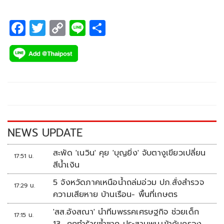
F
T
C
Li
S
ac
wi
o
n
h
e
tt
p
e
ar
b
er
y
e
o
Li
o
n
k
k
NEWS UPDATE
สะพัด 'เนวิน' คุย 'บุญยิ่ง' จับตางูเขียวเปลี่ยน
17:51 น.
สีน้ำเงิน
5 จังหวัดภาคเหนือน้ำถล่มอ่วม ปภ.สั่งสำรวจ
17:29 น.
ความเสียหาย บ้านเรือน- พื้นที่เกษตร
'สส.อังสณา' นำทีมพรรคเศรษฐกิจ ช่วยเด็ก
17:15 น.