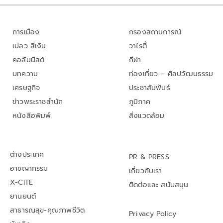
การเมือง
กรองสถานการณ์
เปลว สีเงิน
วาไรตี้
คอลัมนิสต์
กีฬา
บทความ
ท่องเที่ยว – ศิลปวัฒนธรรม
เศรษฐกิจ
ประชาสัมพันธ์
ข่าวพระราชสำนัก
ภูมิภาค
หนังสือพิมพ์
สิ่งแวดล้อม
ต่างประเทศ
PR & PRESS
อาชญากรรม
เกี่ยวกับเรา
X-CITE
ติดต่อและ สนับสนุน
ยานยนต์
สาธารณสุข-คุณภาพชีวิต
Privacy Policy