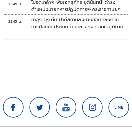
โปรดเกล้าฯ 'พันเอกสุภัทร ชูตินันทน์' ดำรง
23:49 น.
ตำแหน่งนายทหารปฏิบัติการฯ-พระราชทานยศ
'พลตรี'
ซาอุฯ-ตุรเคีย-ปากีสถานลงนามข้อตกลงด้าน
23:45 น.
การป้องกันประเทศท่ามกลางสงครามในภูมิภาค