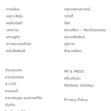
การเมือง
กรองสถานการณ์
เปลว สีเงิน
วาไรตี้
คอลัมนิสต์
กีฬา
บทความ
ท่องเที่ยว – ศิลปวัฒนธรรม
เศรษฐกิจ
ประชาสัมพันธ์
ข่าวพระราชสำนัก
ภูมิภาค
หนังสือพิมพ์
สิ่งแวดล้อม
ต่างประเทศ
PR & PRESS
อาชญากรรม
เกี่ยวกับเรา
X-CITE
ติดต่อและ สนับสนุน
ยานยนต์
สาธารณสุข-คุณภาพชีวิต
Privacy Policy
บันเทิง