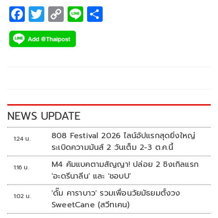
F
T
C
Li
S
ac
wi
o
n
h
e
tt
p
e
ar
b
er
y
e
o
Li
o
n
k
k
NEWS UPDATE
808 Festival 2026 ไลน์อัปแรกสุดยิ่งใหญ่
1:24 น.
ระเบิดความมันส์ 2 วันเต็ม 2-3 ต.ค.นี้
M4 คัมแบคตามสัญญา! ปล่อย 2 ซิงเกิลแรก
1:16 น.
'อะดรีนาลีน' และ 'ชอบU'
'ดั๊ม คาราบาว' รวมเพื่อนวัยมัธยมตั้งวง
1:02 น.
SweetCane (สวีทเคน)