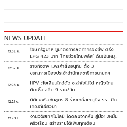
b
er
y
e
o
Li
o
n
k
k
NEWS UPDATE
โฆษกรัฐบาล ชูมาตรการลดค่าครองชีพ ตรึง
13:32 น.
LPG 423 บาท ‘ไทยช่วยไทยพลัส’ ดันเงินหมุน
แสนล้าน
ราชกิจจาฯ แพร่คำสั่งอนุทิน ตั้ง 3
12:37 น.
ขรก.การเมืองประจำสำนักเลขาธิการนายกฯ
HPV ภัยเงียบใกล้ตัว ชะล่าใจไม่ได้ หญิงไทย
12:28 น.
ติดเชื้อเฉลี่ย 9 ราย/วัน
นิติเวชเริ่มชันสูตร 8 ร่างเหยื่อเหตุยิง รร. เปิด
12:21 น.
เกณฑ์เยียวยา
งานวิจัยเทคโนโลยี โดดลงจากหิ้ง สู่มือ1.2หมื่น
12:20 น.
ครัวเรือน สร้างรายได้เพิ่มทุกเดือน