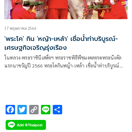
17 พฤษภาคม 2566
'พระโค' กิน 'หญ้า-เหล้า' เชื่อน้ำท่าบริบูรณ์-
เศรษฐกิจเจริญรุ่งเรือง
ในหลวง-พระราชินีเสด็จฯ พระราชพิธีพืชมงคลจรดพระนังคัล
แรกนาขวัญปี 2566 พระโคกินหญ้า-เหล้า เชื่อน้ำท่าบริบูรณ์
พอควร เศรษฐกิจเจริญรุ่งเรือง
F
T
C
Li
S
ac
wi
o
n
h
e
tt
p
e
ar