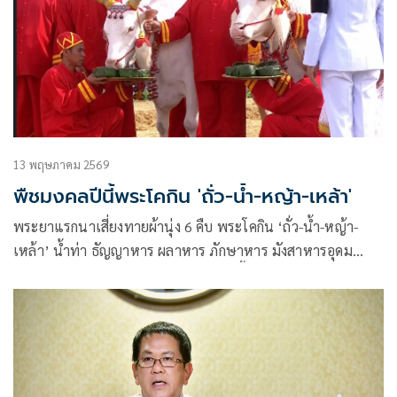
13 พฤษภาคม 2569
พืชมงคลปีนี้พระโคกิน 'ถั่ว-น้ำ-หญ้า-เหล้า'
พระยาแรกนาเสี่ยงทายผ้านุ่ง 6 คืบ พระโคกิน ‘ถั่ว-น้ำ-หญ้า-
เหล้า’ น้ำท่า ธัญญาหาร ผลาหาร ภักษาหาร มังสาหารอุดม
สมบูรณ์ดี กินเหล้าค้าขายต่างประเทศดีขึ้น เศรษฐกิจรุ่งเรือง