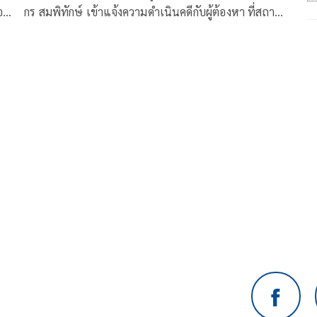
อ
กร สมพิทักษ์ เข้าแจ้งความดำเนินคดีกับผู้ต้องหา ที่สถานี
ตำรวจภูธรประตูน้ำจุฬาลงกรณ์ เพื่อนำตัวผู้กระทำผิดมา
็ดี
ลงโทษตามกฎหมาย และแสดงจุดยืนในการปกป้องและ
คน
ทวงคืนศักดิ์ศรีให้กับศิลปิน
ร์