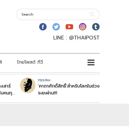
LINE : @THAIPOST
พ์
ไทยโพสต์ ทีวี
ทรรศนะ
ะเสาร์
'คาถาศักดิ์สิทธิ์'สำหรับโลกในช่วง
ับคนทุก
ระยะผ่าน!!!