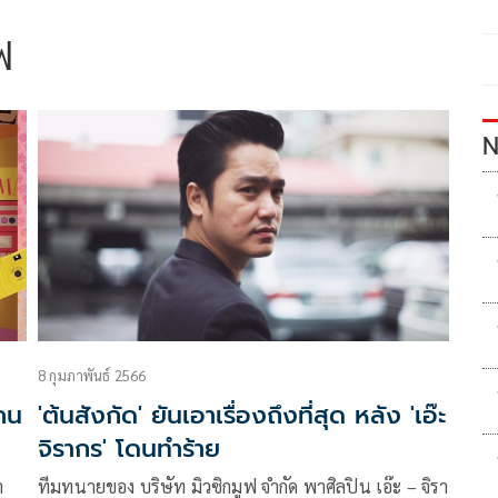
ฟ
N
8 กุมภาพันธ์ 2566
งคน
'ต้นสังกัด' ยันเอาเรื่องถึงที่สุด หลัง 'เอ๊ะ
จิรากร' โดนทำร้าย
า
ทีมทนายของ บริษัท มิวซิกมูฟ จำกัด พาศิลปิน เอ๊ะ – จิรา