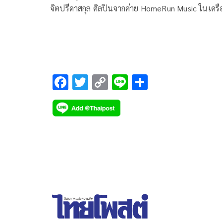
จิตปรีดาสกุล ศิลปินจากค่าย HomeRun Music ในเครื
บริษัท มิวซิกมูฟ จำกัด เจ้าของเพลงฮิตติดหู เอาปากกามา
วง, คนหรือไมโครเวฟ, โคตรไม่แฟร์ และซิงเกิลใหม่ “ก
อยู่แล้ว” ได้รับเลือกเป็นศิลปินหญิงของประเทศไทย
ล่าสุด กับ Spotify EQUAL ขึ้นบิลบอร์ดยักษ์ ไทม์สแคว
มหานครนิวยอร์ก ประเทศสหรัฐอเมริกา
F
T
C
Li
S
ac
wi
o
n
h
e
tt
p
e
ar
b
er
y
e
o
Li
o
n
k
k