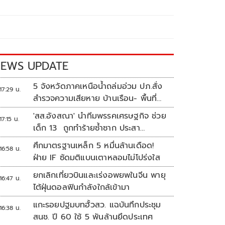
EWS UPDATE
5 จังหวัดภาคเหนือน้ำถล่มอ่วม ปภ.สั่ง
17:29 น.
สำรวจความเสียหาย บ้านเรือน- พื้นที่
เกษตร
'สส.อังสณา' นำทีมพรรคเศรษฐกิจ ช่วย
17:15 น.
เด็ก 13 ถูกทำร้ายซ้ำซาก ประสา
นพม.เข้าคุ้มครอง
ศึกมาตรฐานเหล็ก 5 หมื่นล้านเดือด!
16:58 น.
ฝ่าย IF ซัดมติแบนเตาหลอมไม่โปร่งใส
ยกเลิกเที่ยวบินและเร่งอพยพในจีน พายุ
16:47 น.
ไต้ฝุ่นดอลฟินกำลังใกล้เข้ามา
แกะรอยปฐมบทฮั้วสว. แฉบันทึกประชุม
16:38 น.
สนช. ปี 60 ใช้ 5 พันล้านยึดประเทศ