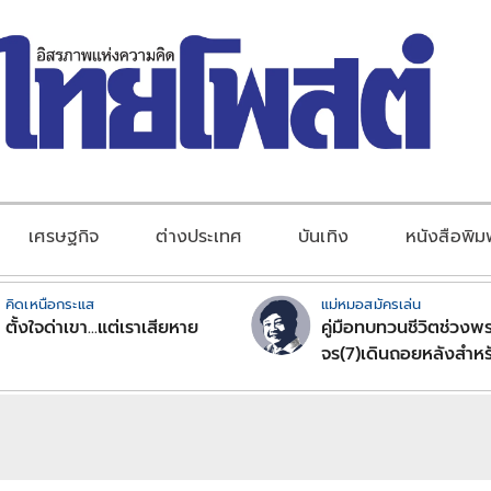
เศรษฐกิจ
ต่างประเทศ
บันเทิง
หนังสือพิม
คิดเหนือกระแส
แม่หมอสมัครเล่น
ตั้งใจด่าเขา...แต่เราเสียหาย
คู่มือทบทวนชีวิตช่วงพร
จร(7)เดินถอยหลังสำหร
ลัคนาราศีตอนที่2