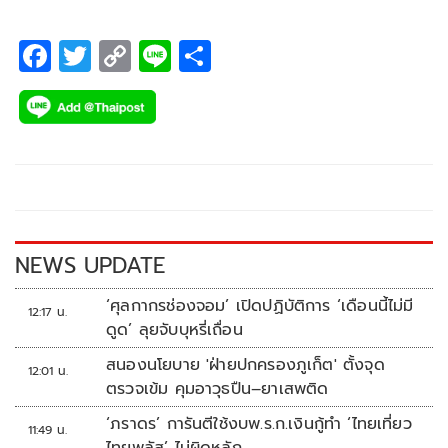
F
T
C
Li
S
ac
wi
o
n
h
e
tt
p
e
ar
b
er
y
e
o
Li
o
n
k
k
NEWS UPDATE
‘ศุลกากรช่องจอม’ เปิดปฏิบัติการ ‘เดือนนี้ไม่มี
12:17 น.
ดูด’ ลุยจับบุหรี่เถื่อน
สนองนโยบาย 'ฝ่ายปกครองภูเก็ต' ตั้งจุด
12:01 น.
ตรวจเข้ม คุมอาวุธปืน–ยาเสพติด
‘ภราดร’ การันตีใช้งบพ.ร.ก.เงินกู้ทำ ‘ไทยเที่ยว
11:49 น.