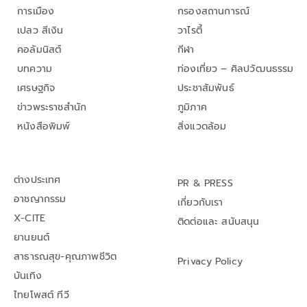
การเมือง
กรองสถานการณ์
เปลว สีเงิน
วาไรตี้
คอลัมนิสต์
กีฬา
บทความ
ท่องเที่ยว – ศิลปวัฒนธรรม
เศรษฐกิจ
ประชาสัมพันธ์
ข่าวพระราชสำนัก
ภูมิภาค
หนังสือพิมพ์
สิ่งแวดล้อม
ต่างประเทศ
PR & PRESS
อาชญากรรม
เกี่ยวกับเรา
X-CITE
ติดต่อและ สนับสนุน
ยานยนต์
สาธารณสุข-คุณภาพชีวิต
Privacy Policy
บันเทิง
ไทยโพสต์ ทีวี