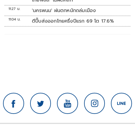
ไทยพลัส’ ไม่ผิดหลัก
11:27 น.
'นครพนม' ฝนตกหนักถล่มเมือง
11:04 น.
ตีปี๊บส่งออกไทยครึ่งปีแรก 69 โต 17.6%