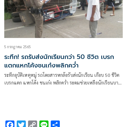
5 กรกฎาคม 2565
ระทึก! รถรับส่งนักเรียนกว่า 50 ชีวิต เบรก
แตกแหกโค้งชนเก๋งพลิกคว่ำ
ระทึกอุบัติเหตุหมู่ รถโดยสารหกล้อรับส่งนักเรียน เกือบ 50 ชีวิต
เบรกแตก แหกโค้ง ชนเก๋ง พลิกคว่ำ ระดมช่วยเหลือนักเรียนบาด
เจ็บส่งโรงพยาบาล โกลาหล โชคดีไม่มีผู้เสียชีวิต คาดต้นเหตุใช้
ความเร็วสูง เจ้าหน้าที่เร่งตรวจสอบหาสาเหตุ วางมาตรการ
ป้องกัน
F
T
C
Li
S