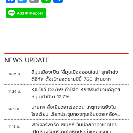
ac
wi
o
n
h
e
tt
p
e
ar
b
er
y
e
o
Li
o
n
k
k
NEWS UPDATE
สี่มุมเมืองเปิด ‘สี่มุมเมืองออนไลน์’ รุกค้าส่ง
14:25 น.
ดิจิทัล ตั้งเป้ายอดขายปีนี้ 760 ล้านบาท
KJLโชว์ Q2/69 กำไรโต 49%รับดีมานด์อุตฯ
14:24 น.
หนุนเป้าปีโต 12.7%
นายกฯ สั่งเยียวยาเร่งด่วน เหตุกราดยิงใน
14:19 น.
โรงเรียน เรียกประชุมกองทุนเงินช่วยเหลือฯ
ทันที
ฟิวเจอร์พาร์ค-สเปลล์ จับมือสภากาชาดไทย
14:18 น.
เปิดห้องรับบริจาคโลหิตประจำแห่งแรกใน