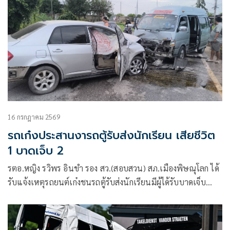
16 กรกฎาคม 2569
รถเก๋งประสานงารถตู้รับส่งนักเรียน เสียชีวิต
1 บาดเจ็บ 2
รตอ.หญิง รวิพร อินขำ รอง สว.(สอบสวน) สภ.เมืองพิษณุโลก ได้
รับแจ้งเหตุรถยนต์เก๋งชนรถตู้รับส่งนักเรียนมีผู้ได้รับบาดเจ็บ
และ เสียชีวิต ที่ถนนสายบึงพระ-วังน้ำใส หมู่ 6 ตำบลบึงพระ
อำเภอเมือง จังหวัดพิษณุโลก จึงรุดตรวจสอบที่เกิดเหตุพร้อมด้วย
สมาคมกู้ภัยข่าวภาพ พิษณุโลก แพทย์เวรโรงพยาบาล