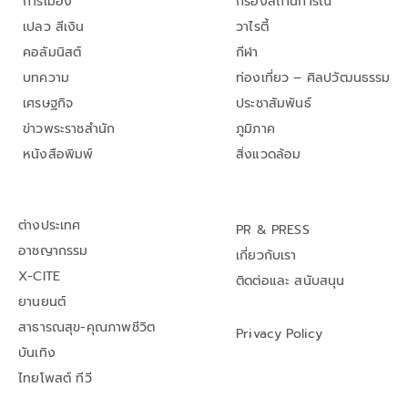
การเมือง
กรองสถานการณ์
เปลว สีเงิน
วาไรตี้
คอลัมนิสต์
กีฬา
บทความ
ท่องเที่ยว – ศิลปวัฒนธรรม
เศรษฐกิจ
ประชาสัมพันธ์
ข่าวพระราชสำนัก
ภูมิภาค
หนังสือพิมพ์
สิ่งแวดล้อม
ต่างประเทศ
PR & PRESS
อาชญากรรม
เกี่ยวกับเรา
X-CITE
ติดต่อและ สนับสนุน
ยานยนต์
สาธารณสุข-คุณภาพชีวิต
Privacy Policy
บันเทิง
ไทยโพสต์ ทีวี