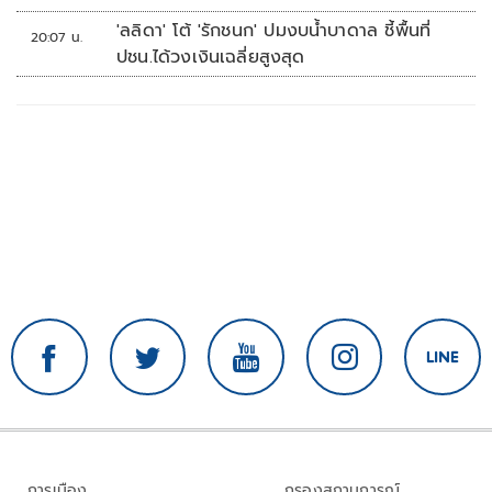
'ลลิดา' โต้ 'รักชนก' ปมงบน้ำบาดาล ชี้พื้นที่
20:07 น.
ปชน.ได้วงเงินเฉลี่ยสูงสุด
การเมือง
กรองสถานการณ์