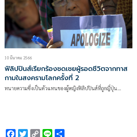
10 มีนาคม 2566
ฟิลิปปินส์เรียกร้องชดเชยผู้รอดชีวิตจากทาส
กามในสงครามโลกครั้งที่ 2
ทนายความซึ่งเป็นตัวแทนของผู้หญิงฟิลิปปินส์ที่ถูกญี่ปุ่น…
F
T
C
Li
S