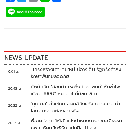
ac
wi
o
n
h
e
tt
p
e
ar
b
er
y
e
o
Li
o
n
k
k
NEWS UPDATE
“โครงสร้างเก่า-คนใหม่”บีอาร์เอ็น รัฐตรึงกำลัง
0:01 น.
รักษาพื้นที่ปลอดภัย
ทัพนักบิด 'ฮอนด้า เรซซิ่ง ไทยแลนด์' ลุ้นล่าโพ
20:43 น.
เดียม ARRC สนาม 4 ที่มัลดาลิกา
‘ศุภมาส’ สั่งเข้มตรวจคลินิกเสริมความงาม ย้ำ
20:32 น.
โฆษณาราคาต้องจ่ายจริง
พี่ชาย 'ฮลุน โซโล่' แจ้งกำหนดการสวดอภิธรรม
20:12 น.
ศพ เตรียมจัดพิธีฌาปนกิจ 11 ส.ค.