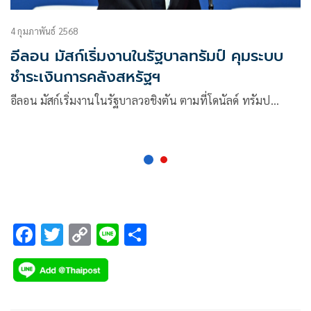
4 กุมภาพันธ์ 2568
อีลอน มัสก์เริ่มงานในรัฐบาลทรัมป์ คุมระบบ
ชำระเงินการคลังสหรัฐฯ
อีลอน มัสก์เริ่มงานในรัฐบาลวอชิงตัน ตามที่โดนัลด์ ทรัมป…
F
T
C
Li
S
ac
wi
o
n
h
e
tt
p
e
ar
b
er
y
e