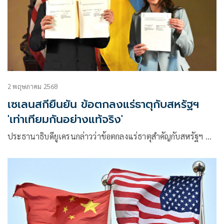
2 พฤษภาคม 2568
เซเลนสกียืนยัน ข้อตกลงแร่ธาตุกับสหรัฐฯ
'เท่าเทียมกันอย่างแท้จริง'
ประธานาธิบดียูเครนกล่าวว่าข้อตกลงแร่ธาตุสำคัญกับสหรัฐฯ …