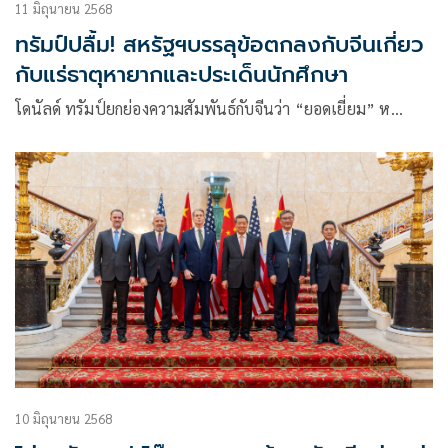
11 มิถุนายน 2568
ทรัมป์ปลื้ม! สหรัฐฯบรรลุข้อตกลงกับจีนเกี่ยว
กับแร่ธาตุหายากและประเด็นนักศึกษา
โดนัลด์ ทรัมป์ยกย่องความสัมพันธ์กับจีนว่า “ยอดเยี่ยม” ห…
10 มิถุนายน 2568