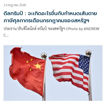
2 กรกฎาคม 2568
ดีลทรัมป์ : จะเกิดอะไรขึ้นกับกำหนดเส้นตาย
ภาษีศุลกากรเดือนกรกฎาคมของสหรัฐฯ
ประธานาธิบดีโดนัลด์ ทรัมป์ ของสหรัฐฯ (Photo by ANDREW
C…