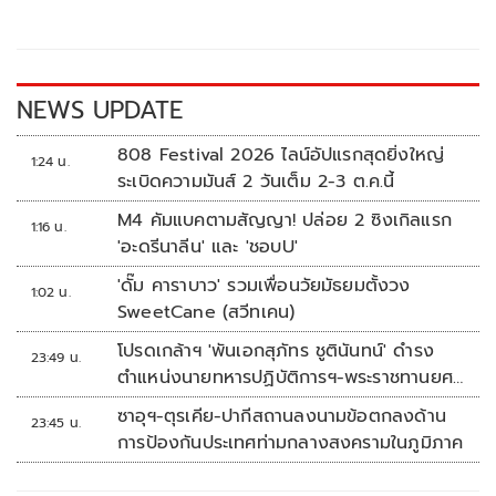
o
Li
o
n
k
k
NEWS UPDATE
808 Festival 2026 ไลน์อัปแรกสุดยิ่งใหญ่
1:24 น.
ระเบิดความมันส์ 2 วันเต็ม 2-3 ต.ค.นี้
M4 คัมแบคตามสัญญา! ปล่อย 2 ซิงเกิลแรก
1:16 น.
'อะดรีนาลีน' และ 'ชอบU'
'ดั๊ม คาราบาว' รวมเพื่อนวัยมัธยมตั้งวง
1:02 น.
SweetCane (สวีทเคน)
โปรดเกล้าฯ 'พันเอกสุภัทร ชูตินันทน์' ดำรง
23:49 น.
ตำแหน่งนายทหารปฏิบัติการฯ-พระราชทานยศ
'พลตรี'
ซาอุฯ-ตุรเคีย-ปากีสถานลงนามข้อตกลงด้าน
23:45 น.
การป้องกันประเทศท่ามกลางสงครามในภูมิภาค