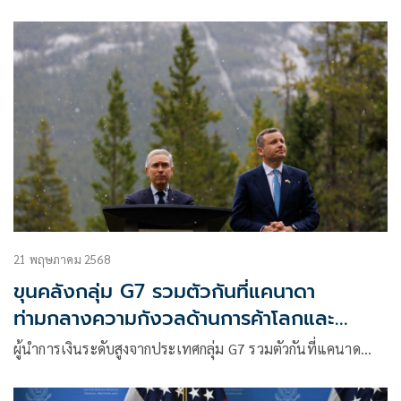
21 พฤษภาคม 2568
ขุนคลังกลุ่ม G7 รวมตัวกันที่แคนาดา
ท่ามกลางความกังวลด้านการค้าโลกและ
สันติภาพในยูเครน
ผู้นำการเงินระดับสูงจากประเทศกลุ่ม G7 รวมตัวกันที่แคนาด…