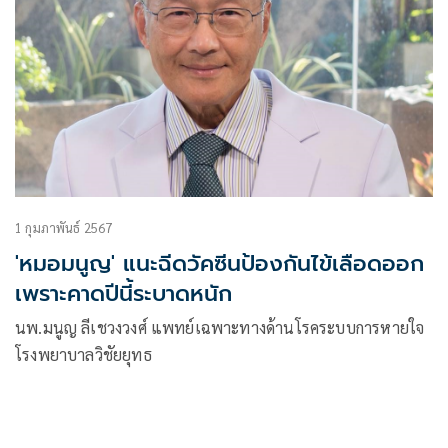
1 กุมภาพันธ์ 2567
'หมอมนูญ' แนะฉีดวัคซีนป้องกันไข้เลือดออก
เพราะคาดปีนี้ระบาดหนัก
นพ.มนูญ ลีเชวงวงศ์ แพทย์เฉพาะทางด้านโรคระบบการหายใจ
โรงพยาบาลวิชัยยุทธ