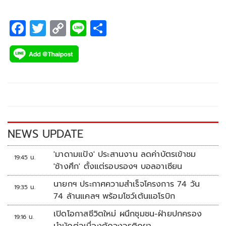
F
T
C
Li
S
ac
wi
o
n
h
e
tt
p
e
ar
b
er
y
e
o
Li
o
n
k
k
NEWS UPDATE
'มาดามแป้ง' ประสานงาน ลดค่าบัตรเข้าชม
19:45 น.
'ช้างศึก' ตั้งแต่รอบรองฯ บอลอาเซียน
นายกฯ ประกาศความสำเร็จโครงการ 74 วัน
19:35 น.
74 ล้านแคลฯ พร้อมโชว์เต้นแอโรบิก
เปิดโอกาสชีวิตใหม่ ผนึกชุมชน-ฝ่ายปกครอง
19:16 น.