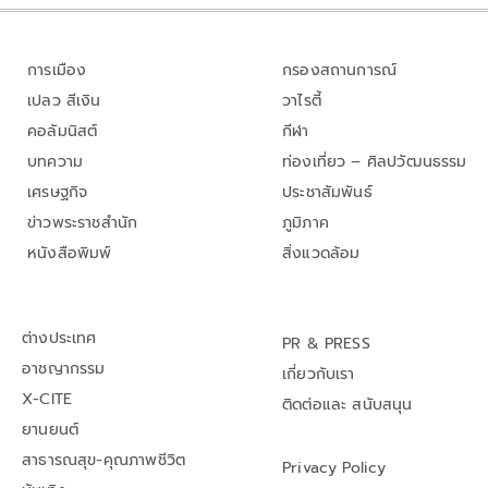
การเมือง
กรองสถานการณ์
เปลว สีเงิน
วาไรตี้
คอลัมนิสต์
กีฬา
บทความ
ท่องเที่ยว – ศิลปวัฒนธรรม
เศรษฐกิจ
ประชาสัมพันธ์
ข่าวพระราชสำนัก
ภูมิภาค
หนังสือพิมพ์
สิ่งแวดล้อม
ต่างประเทศ
PR & PRESS
อาชญากรรม
เกี่ยวกับเรา
X-CITE
ติดต่อและ สนับสนุน
ยานยนต์
สาธารณสุข-คุณภาพชีวิต
Privacy Policy