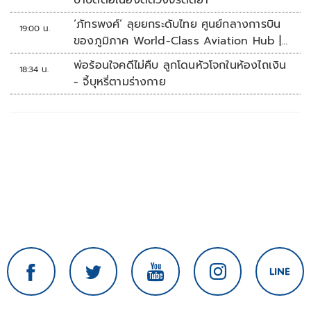
บำบัดต่อเนื่องตัดวงจรติดยา
‘ภัทรพงศ์’ ลุยยกระดับไทย ศูนย์กลางการบิน
19:00 น.
ของภูมิภาค World-Class Aviation Hub |
ห้องข่าวไทยโพสต์สุดสัปดาห์
พ่อร้อนใจคดีไม่คืบ ลูกโดนหัวโจกในห้องไถเงิน
18:34 น.
- จี้บุหรี่ตามร่างกาย