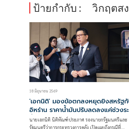
ป้ายกำกับ :
วิกฤตสง
18 มิถุนายน 2569
'เอกนิติ' มองข้อตกลงหยุดยิงสหรัฐก
อิหร่าน ราคาน้ำมันปรับลดลงแค่ช่วงร
สั้น
นายเอกนิติ นิติทัณฑ์ประภาศ รองนายกรัฐมนตรีและ
รัฐมนตรีว่าการกระทรวงการคลัง เปิดเผยถึงกรณีที่