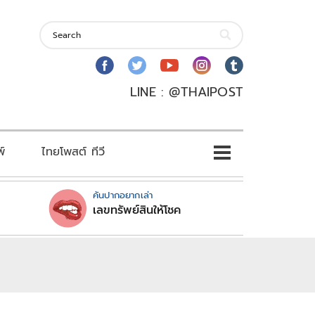
LINE : @THAIPOST
พ์
ไทยโพสต์ ทีวี
คันปากอยากเล่า
เลขทรัพย์สินให้โชค