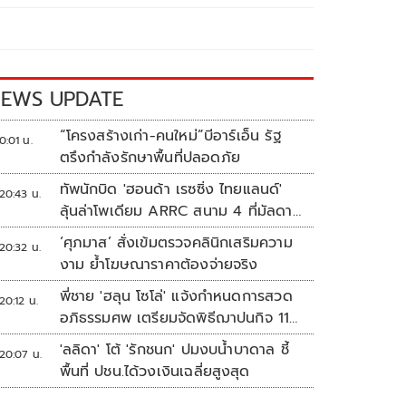
EWS UPDATE
“โครงสร้างเก่า-คนใหม่”บีอาร์เอ็น รัฐ
0:01 น.
ตรึงกำลังรักษาพื้นที่ปลอดภัย
ทัพนักบิด 'ฮอนด้า เรซซิ่ง ไทยแลนด์'
20:43 น.
ลุ้นล่าโพเดียม ARRC สนาม 4 ที่มัลดาลิ
กา
‘ศุภมาส’ สั่งเข้มตรวจคลินิกเสริมความ
20:32 น.
งาม ย้ำโฆษณาราคาต้องจ่ายจริง
พี่ชาย 'ฮลุน โซโล่' แจ้งกำหนดการสวด
20:12 น.
อภิธรรมศพ เตรียมจัดพิธีฌาปนกิจ 11
ส.ค.
'ลลิดา' โต้ 'รักชนก' ปมงบน้ำบาดาล ชี้
20:07 น.
พื้นที่ ปชน.ได้วงเงินเฉลี่ยสูงสุด