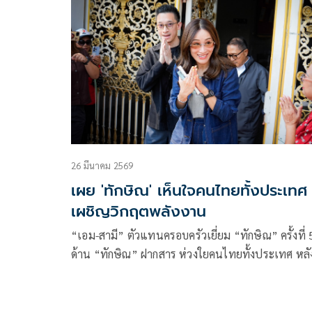
26 มีนาคม 2569
เผย 'ทักษิณ' เห็นใจคนไทยทั้งประเทศ
เผชิญวิกฤตพลังงาน
“เอม-สามี” ตัวแทนครอบครัวเยี่ยม “ทักษิณ” ครั้งที่ 
ด้าน “ทักษิณ” ฝากสาร ห่วงใยคนไทยทั้งประเทศ หลั
เผชิญวิกฤตโลกจากสถานการณ์สู้รบในตะวันออกกลาง
หวังมีทางออกร่วมกัน ผ่านช่วงเวลายากลำบากไปได้