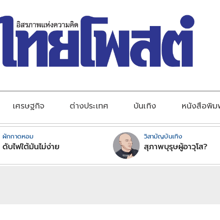
เศรษฐกิจ
ต่างประเทศ
บันเทิง
หนังสือพิม
ผักกาดหอม
วิสามัญบันเทิง
ดับไฟใต้มันไม่ง่าย
สุภาพบุรุษผู้อาวุโส?