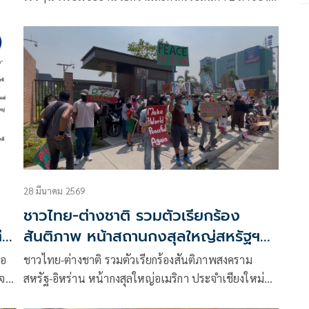
ไทยออกช่องแคบฮอร์มุซ ด้าน อิหร่าน ยินดีให้ความร่วม
ลง
มือหากไทยมีปัญหาด้านพลังงาน
พุธ
28 มีนาคม 2569
ชาวไทย-ต่างชาติ รวมตัวเรียกร้อง
ี
สันติภาพ หน้าสถานกงสุลใหญ่สหรัฐฯ
เชียงใหม่
รอ
ชาวไทย-ต่างชาติ รวมตัวเรียกร้องสันติภาพสงคราม
งรู้
สหรัฐ-อิหร่าน หน้ากงสุลใหญ่อเมริกา ประจำเชียงใหม่
ขณะที่สถานกงสุลยังประกาศเตือนชาวอเมริกัน