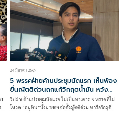
24 มีนาคม 2569
5 พรรคฝ่ายค้านประชุมนัดแรก เห็นพ้อง
ยื่นญัตติด่วนถกแก้วิกฤตน้ำมัน หวัง
ประธานสภาไม่เบี้ยวอีก
51
วิปฝ่ายค้านประชุมนัดแรก ไม่เป็นทางการ 5 พรรคที่ไม่
ง
โหวต “อนุทิน”นั่งนายกฯ จ่อตั้งญัตติด่วน หารือวิกฤติ
พลังงาน “พริษฐ์” บอกประสาน “ภท.” แล้ว ไม่กังวลถูก
ปิดประชุมหนีเหมือนที่ผ่านมา พร้อมเตรียม สส.อภิปราย
วางประเด็นสถานการณ์พลังงาน-การปรับขึ้นราคาน้ำมัน