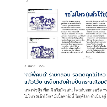
ประธานาธิบดีโดนัลด์ ทรัมป์ ผู้นำสหรัฐฯ และ
ประธานาธิบดีมาซูด เปเซชเคียน แห่งอิหร่าน ได้ร่วม
นามในบันทึกความเข้าใจ (MoU) ทางออนไลน์เมื่อวัน
(17 มิ.ย.)
4 เมษายน 2569
'กวีพี่คนดี' ร่ายกลอน รอติดคุกไม่ไหว
แล้วโว้ย เหน็บกลับฝ่ายปั่นกระแสโจมต
'อนุทิน'
เพจเฟซบุ๊ก พี่คนดี กวีสมัครเล่น โพสต์บทกลอนชื่อ “
ไม่ไหว (แล้วโว้ย)” มีเนื้อหาดังนี้ วิกฤติโลก ดำเนินอยู่ จ
ด้วย