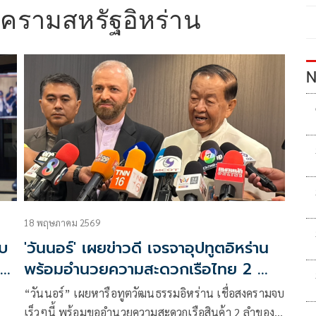
ครามสหรัฐอิหร่าน
N
18 พฤษภาคม 2569
ับ
'วันนอร์' เผยข่าวดี เจรจาอุปทูตอิหร่าน
ะยะ
พร้อมอำนวยความสะดวกเรือไทย 2 ลำ
ผ่านฮอร์มุซ
“วันนอร์” เผยหารือทูตวัฒนธรรมอิหร่าน เชื่อสงครามจบ
เร็วๆนี้ พร้อมขออำนวยความสะดวกเรือสินค้า 2 ลำของ