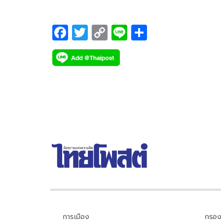
F
T
C
Li
S
ac
wi
o
n
h
e
tt
p
e
ar
b
er
y
e
o
Li
o
n
k
k
การเมือง
กรอง