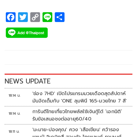
F
T
C
Li
S
ac
wi
o
n
h
e
tt
p
e
ar
b
er
y
e
o
Li
o
n
k
k
NEWS UPDATE
'ช่อง 7HD' เปิดโปรแกรมมวยเดือดสุดสัปดาห์
18:14 น.
มันจัดเต็มกับ 'ONE ลุมพินี 165-มวยไทย 7 สี'
การันตีไทยเที่ยวไทยพลัสใช้เงินกู้ได้ ‘เอกนิติ’
18:14 น.
รับข้อเสนอชงต่ออายุ60/40
'มะมาย-ปองคุณ' ควง 'เสือเขียน' คว้ารอง
18:11 น.