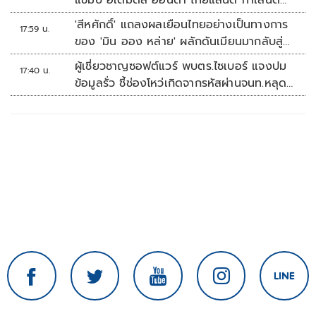
แชมป์ อิเดมิตสึ ฮอนด้า ไทยแลนด์ ทาเลนต์
คัพ สนาม 3
'สีหศักดิ์' แถลงผลเยือนไทยอย่างเป็นทางการ
17:59 น.
ของ 'มิน ออง หล่าย' ผลักดันเมียนมากลับสู่
อาเซียน
ผู้เชี่ยวชาญซอฟต์แวร์ พบตร.ไซเบอร์ แจงปม
17:40 น.
ข้อมูลรั่ว ชี้ช่องโหว่เกิดจากรหัสผ่านจนท.หลุด
ไม่ใช่ถูกแฮกระบบ