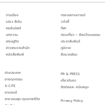
การเมือง
กรองสถานการณ์
เปลว สีเงิน
วาไรตี้
คอลัมนิสต์
กีฬา
บทความ
ท่องเที่ยว – ศิลปวัฒนธรรม
เศรษฐกิจ
ประชาสัมพันธ์
ข่าวพระราชสำนัก
ภูมิภาค
หนังสือพิมพ์
สิ่งแวดล้อม
ต่างประเทศ
PR & PRESS
อาชญากรรม
เกี่ยวกับเรา
X-CITE
ติดต่อและ สนับสนุน
ยานยนต์
สาธารณสุข-คุณภาพชีวิต
Privacy Policy