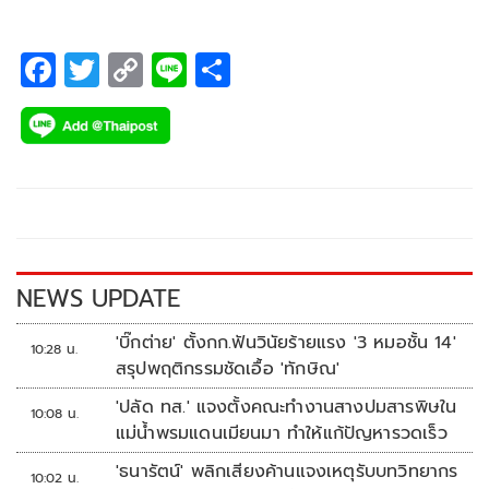
F
T
C
Li
S
ac
wi
o
n
h
e
tt
p
e
ar
b
er
y
e
o
Li
o
n
k
k
NEWS UPDATE
'บิ๊กต่าย' ตั้งกก.ฟันวินัยร้ายแรง '3 หมอชั้น 14'
10:28 น.
สรุปพฤติกรรมชัดเอื้อ 'ทักษิณ'
'ปลัด ทส.' แจงตั้งคณะทำงานสางปมสารพิษใน
10:08 น.
แม่น้ำพรมแดนเมียนมา ทำให้แก้ปัญหารวดเร็ว
'ธนารัตน์' พลิกเสียงค้านแจงเหตุรับบทวิทยากร
10:02 น.