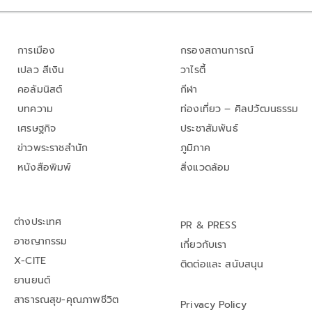
การเมือง
กรองสถานการณ์
เปลว สีเงิน
วาไรตี้
คอลัมนิสต์
กีฬา
บทความ
ท่องเที่ยว – ศิลปวัฒนธรรม
เศรษฐกิจ
ประชาสัมพันธ์
ข่าวพระราชสำนัก
ภูมิภาค
หนังสือพิมพ์
สิ่งแวดล้อม
ต่างประเทศ
PR & PRESS
อาชญากรรม
เกี่ยวกับเรา
X-CITE
ติดต่อและ สนับสนุน
ยานยนต์
สาธารณสุข-คุณภาพชีวิต
Privacy Policy