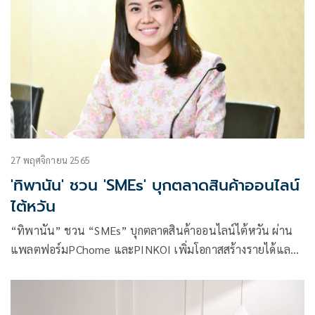
27 พฤศจิกายน 2565
'ทิพานัน' ชวน 'SMEs' บุกตลาดสินค้าออนไลน์
ไต้หวัน
“ทิพานัน” ชวน “SMEs” บุกตลาดสินค้าออนไลน์ไต้หวัน ผ่าน
แพลตฟอร์มPChome และPINKOI เพิ่มโอกาสสร้างรายได้และ
ต่อยอดส่งออกสินค้า ย้ำ “พล.อ.ประยุทธ์” สนับสนุนผู้ประกอบ
การไทยให้เข้าถึงลูกค้าได้ทั่วโลก