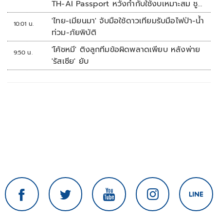
TH-AI Passport หวังกำกับใช้งบเหมาะสม ชู
จุดเด่นคนไทยได้ใช้ AI ระดับโปร ลดเหลื่อมล้ำ
'ไทย-เมียนมา' จับมือใช้ดาวเทียมรับมือไฟป่า-น้ำ
10:01 น.
ทางเทคโนโลยี เซฟงบไปกว่า900ล้าน เชื่อหาก
ท่วม-ภัยพิบัติ
ใช้เต็มที่เอกชนขาดทุนย่อยยับ
'โค้ชหมี' ติงลูกทีมข้อผิดพลาดเพียบ หลังพ่าย
9:50 น.
'รัสเซีย' ยับ