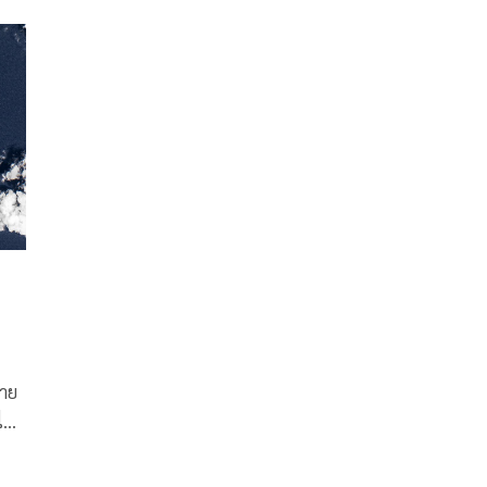
ลาย
งไป