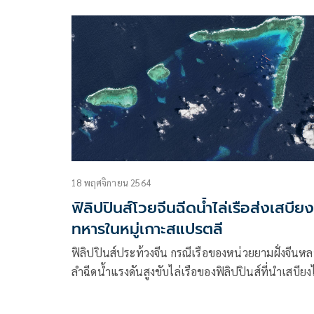
18 พฤศจิกายน 2564
ฟิลิปปินส์โวยจีนฉีดน้ำไล่เรือส่งเสบียง
ทหารในหมู่เกาะสแปรตลี
ฟิลิปปินส์ประท้วงจีน กรณีเรือของหน่วยยามฝั่งจีนห
ลำฉีดน้ำแรงดันสูงขับไล่เรือของฟิลิปปินส์ที่นำเสบีย
ส่งนาวิกโยธิน ที่สันดอนในหมู่เกาะสแปรตลีใน
ทะเลจีนใต้ ที่เป็นข้อพิพาทอ้างกรรมสิทธิ์ทับซ้อน