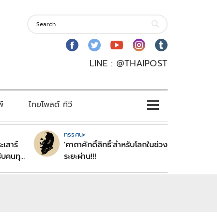
LINE : @THAIPOST
พ์
ไทยโพสต์ ทีวี
ทรรศนะ
ะเสาร์
'คาถาศักดิ์สิทธิ์'สำหรับโลกในช่วง
ับคนทุก
ระยะผ่าน!!!