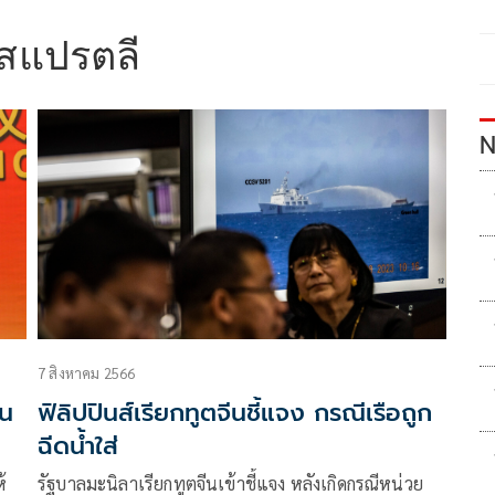
ะสแปรตลี
N
7 สิงหาคม 2566
็น
ฟิลิปปินส์เรียกทูตจีนชี้แจง กรณีเรือถูก
ฉีดน้ำใส่
้
รัฐบาลมะนิลาเรียกทูตจีนเข้าชี้แจง หลังเกิดกรณีหน่วย