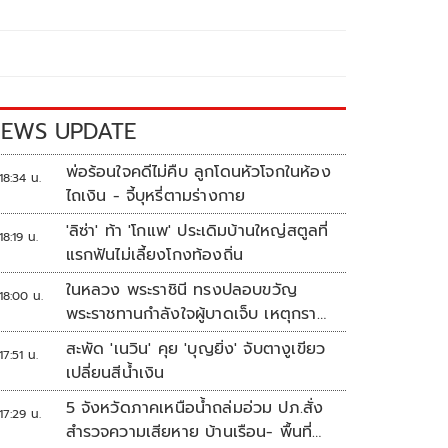
EWS UPDATE
พ่อร้อนใจคดีไม่คืบ ลูกโดนหัวโจกในห้อง
18:34 น.
ไถเงิน - จี้บุหรี่ตามร่างกาย
'ลิซ่า' ท้า 'โกแพ' ประเดิมบ้านใหญ่สตูลที่
18:19 น.
แรกฟันไม่เลี้ยงโกงท้องถิ่น
ในหลวง พระราชินี ทรงปลอบขวัญ
18:00 น.
พระราชทานกำลังใจผู้บาดเจ็บ เหตุกราด
ยิง รร.เทพศิรินทร์นนทบุรี
สะพัด 'เนวิน' คุย 'บุญยิ่ง' จับตางูเขียว
17:51 น.
เปลี่ยนสีน้ำเงิน
5 จังหวัดภาคเหนือน้ำถล่มอ่วม ปภ.สั่ง
17:29 น.
สำรวจความเสียหาย บ้านเรือน- พื้นที่