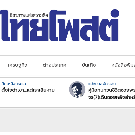
เศรษฐกิจ
ต่างประเทศ
บันเทิง
หนังสือพิม
คิดเหนือกระแส
แม่หมอสมัครเล่น
ตั้งใจด่าเขา...แต่เราเสียหาย
คู่มือทบทวนชีวิตช่วงพร
จร(7)เดินถอยหลังสำหร
ลัคนาราศีตอนที่2