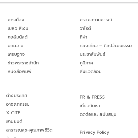
การเมือง
กรองสถานการณ์
เปลว สีเงิน
วาไรตี้
คอลัมนิสต์
กีฬา
บทความ
ท่องเที่ยว – ศิลปวัฒนธรรม
เศรษฐกิจ
ประชาสัมพันธ์
ข่าวพระราชสำนัก
ภูมิภาค
หนังสือพิมพ์
สิ่งแวดล้อม
ต่างประเทศ
PR & PRESS
อาชญากรรม
เกี่ยวกับเรา
X-CITE
ติดต่อและ สนับสนุน
ยานยนต์
สาธารณสุข-คุณภาพชีวิต
Privacy Policy