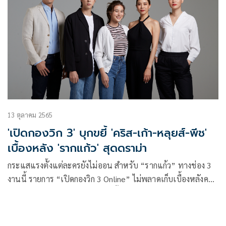
13 ตุลาคม 2565
'เปิดกองวิก 3' บุกขยี้ 'คริส-เก้า-หลุยส์-พีช'
เบื้องหลัง 'รากแก้ว' สุดดราม่า
กระแสแรงตั้งแต่ละครยังไม่ออน สำหรับ “รากแก้ว” ทางช่อง 3
งานนี้ รายการ “เปิดกองวิก 3 Online” ไม่พลาดเก็บเบื้องหลังค
วามเข้มข้นให้คุณได้ชมก่อนใคร ทั้ง ความหฤโหด ความยากของ
ซีนอารมณ์ ที่ได้ 2 ผู้จัด ฉอด-สายทิพย์ มนตรีกุล ณ อยุธยา และ
เอส-วรฤทธิ์ ไวยเจียรนัย จากค่าย CHANGE2561 จำกัด