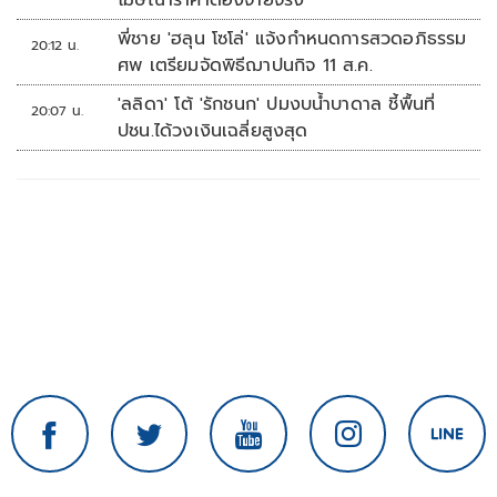
โฆษณาราคาต้องจ่ายจริง
พี่ชาย 'ฮลุน โซโล่' แจ้งกำหนดการสวดอภิธรรม
20:12 น.
ศพ เตรียมจัดพิธีฌาปนกิจ 11 ส.ค.
'ลลิดา' โต้ 'รักชนก' ปมงบน้ำบาดาล ชี้พื้นที่
20:07 น.
ปชน.ได้วงเงินเฉลี่ยสูงสุด