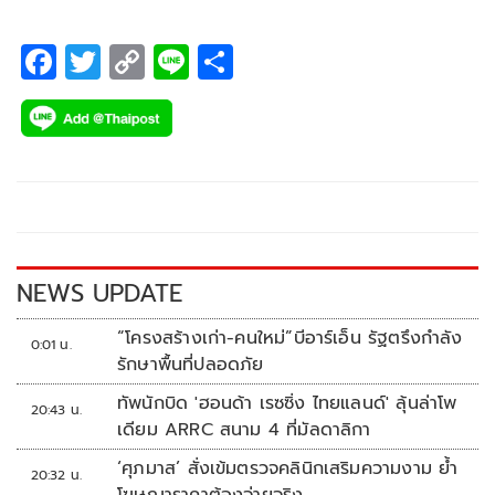
F
T
C
Li
S
ac
wi
o
n
h
e
tt
p
e
ar
b
er
y
e
o
Li
o
n
k
k
NEWS UPDATE
“โครงสร้างเก่า-คนใหม่”บีอาร์เอ็น รัฐตรึงกำลัง
0:01 น.
รักษาพื้นที่ปลอดภัย
ทัพนักบิด 'ฮอนด้า เรซซิ่ง ไทยแลนด์' ลุ้นล่าโพ
20:43 น.
เดียม ARRC สนาม 4 ที่มัลดาลิกา
‘ศุภมาส’ สั่งเข้มตรวจคลินิกเสริมความงาม ย้ำ
20:32 น.