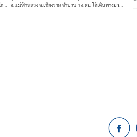
ัก
อ.แม่ฟ้าหลวง จ.เชียงราย จำนวน 14 คน ได้เดินทางมา
ถ่ายบัตรประชาชน โดยเป็นการแปลงสัญชาติจากชนกลุ่ม
่
น้อยเป็นไทย ตามมาตรา 10 ของพระราชบัญญัติสัญชาติ
ญ่
มาณ