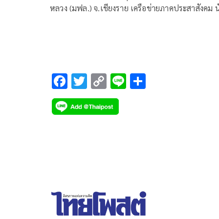
หลวง (มฟล.) จ.เชียงราย เครือข่ายภาคประสาสังคม น
วิชาการ และสื่อมวลชนได้ร่วมกันจัดเวทีเสวนา “รู้จัก
เพื่อนบ้านและเครือญาติของเรา” ตอน 1 กรณีไทใหญ
โดยนอกจากเวทีเสวนายังมีการจัดศีลปการแสดงไทให
รวมถึงมีอาหารไทใหญ่แจกจ่าย โดยมีผู้ร่วมงานประ
120 คน
F
T
C
Li
S
ac
wi
o
n
h
e
tt
p
e
ar
b
er
y
e
o
Li
o
n
k
k