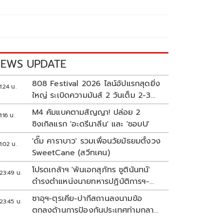
EWS UPDATE
808 Festival 2026 ไลน์อัปแรกสุดยิ่ง
1:24 น.
ใหญ่ ระเบิดความมันส์ 2 วันเต็ม 2-3
ต.ค.นี้
M4 คัมแบคตามสัญญา! ปล่อย 2
1:16 น.
ซิงเกิลแรก 'อะดรีนาลีน' และ 'ชอบU'
'ดั๊ม คาราบาว' รวมเพื่อนวัยมัธยมตั้งวง
1:02 น.
SweetCane (สวีทเคน)
โปรดเกล้าฯ 'พันเอกสุภัทร ชูตินันทน์'
23:49 น.
ดำรงตำแหน่งนายทหารปฏิบัติการฯ-
พระราชทานยศ 'พลตรี'
ซาอุฯ-ตุรเคีย-ปากีสถานลงนามข้อ
23:45 น.
ตกลงด้านการป้องกันประเทศท่ามกลาง