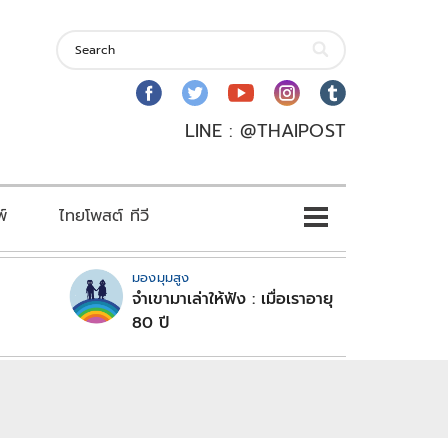
LINE : @THAIPOST
พ์
ไทยโพสต์ ทีวี
มองมุมสูง
จำเขามาเล่าให้ฟัง : เมื่อเราอายุ
80 ปี