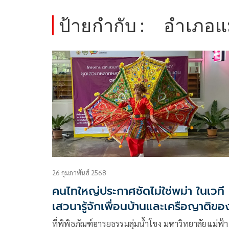
ป้ายกำกับ :
อำเภอแ
26 กุมภาพันธ์ 2568
คนไทใหญ่ประกาศชัดไม่ใช่พม่า ในเวที
เสวนารู้จักเพื่อนบ้านและเครือญาติขอ
เรา
ที่พิพิธภัณฑ์อารยธรรมลุ่มน้ำโขง มหาวิทยาลัยแม่ฟ้า