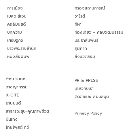
การเมือง
กรองสถานการณ์
เปลว สีเงิน
วาไรตี้
คอลัมนิสต์
กีฬา
บทความ
ท่องเที่ยว – ศิลปวัฒนธรรม
เศรษฐกิจ
ประชาสัมพันธ์
ข่าวพระราชสำนัก
ภูมิภาค
หนังสือพิมพ์
สิ่งแวดล้อม
ต่างประเทศ
PR & PRESS
อาชญากรรม
เกี่ยวกับเรา
X-CITE
ติดต่อและ สนับสนุน
ยานยนต์
สาธารณสุข-คุณภาพชีวิต
Privacy Policy
บันเทิง
ไทยโพสต์ ทีวี