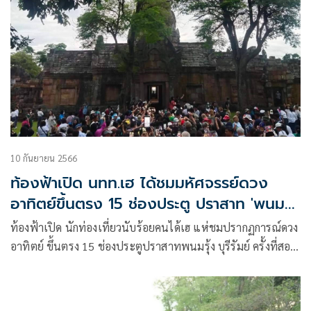
10 กันยายน 2566
ท้องฟ้าเปิด นทท.เฮ ได้ชมมหัศจรรย์ดวง
อาทิตย์ขึ้นตรง 15 ช่องประตู ปราสาท 'พนม
รุ้ง'
ท้องฟ้าเปิด นักท่องเที่ยวนับร้อยคนได้เฮ แห่ชมปรากฏการณ์ดวง
อาทิตย์ ขึ้นตรง 15 ช่องประตูปราสาทพนมรุ้ง บุรีรัมย์ ครั้งที่สอง
ของปี โดยมองเห็นชัดนานเกือบ 5 นาที ซึ่งเป็นเทวสถานขอม
โบราณเพียงแห่งเดียวในโลกที่เกิดปรากฏการณ์ดังกล่าว ในหนึ่ง
ปีอาทิตย์ขึ้นตรง 15 ช่องประตู 2 ครั้ง ในวันที่ 3-5 เม.ย. วันที่ 8-