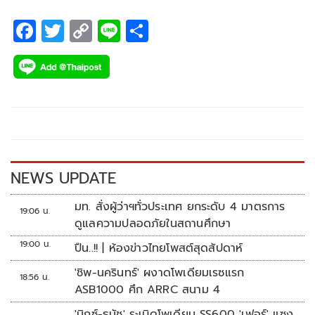
F
T
C
Li
S
ac
wi
o
n
h
e
tt
p
e
ar
b
er
y
e
o
Li
o
n
k
k
NEWS UPDATE
มท. สั่งผู้ว่าฯทั่วประเทศ ยกระดับ 4 มาตรการ
19:06 น.
ดูแลความปลอดภัยในสถานศึกษา
19:00 น.
ปืน..!! | ห้องข่าวไทยโพสต์สุดสัปดาห์
'ชิพ-นครินทร์' ผงาดโพเดียมเรซแรก
18:56 น.
ASB1000 ศึก ARRC สนาม 4
'มิกซ์-ธนัช' ระเบิดโพเดียม SS600 'เฟอร์' แซง