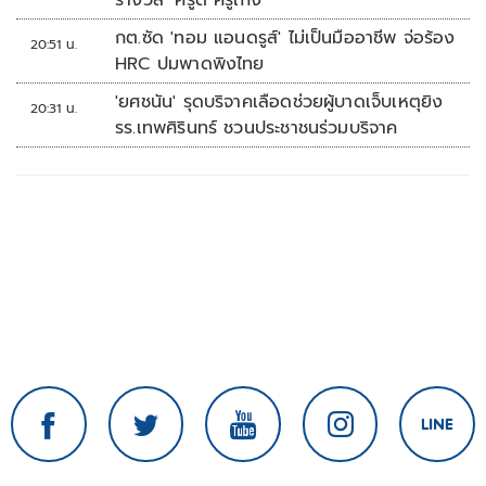
รางวัล ‘ครูดี ครูเก่ง’
กต.ซัด 'ทอม แอนดรูส์' ไม่เป็นมืออาชีพ จ่อร้อง
20:51 น.
HRC ปมพาดพิงไทย
'ยศชนัน' รุดบริจาคเลือดช่วยผู้บาดเจ็บเหตุยิง
20:31 น.
รร.เทพศิรินทร์ ชวนประชาชนร่วมบริจาค