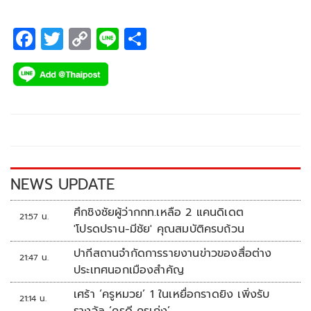
เทนนิสต่างๆนาๆ ซึ่งต่อมาเจ้าตัวได้ส่งหนังสือขอถอนตัวจากการ
เป็นตัวแทนทีมชาติไทยเป็นที่เรียบร้อยแล้ว
F
T
C
Li
S
ac
wi
o
n
h
e
tt
p
e
ar
b
er
y
e
o
Li
o
n
k
k
NEWS UPDATE
ศึกชิงชัยผู้ว่ากกท.เหลือ 2 แคนดิเดต
21:57 น.
'โปรดปราน-มีชัย' คุณสมบัติครบถ้วน
ปากีสถานจำกัดการรายงานข่าวของสื่อต่าง
21:47 น.
ประเทศนอกเมืองสำคัญ
เศร้า ‘ครูหมวย’ 1 ในเหยื่อกราดยิง เพิ่งรับ
21:14 น.