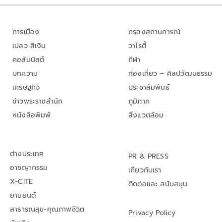
การเมือง
กรองสถานการณ์
เปลว สีเงิน
วาไรตี้
คอลัมนิสต์
กีฬา
บทความ
ท่องเที่ยว – ศิลปวัฒนธรรม
เศรษฐกิจ
ประชาสัมพันธ์
ข่าวพระราชสำนัก
ภูมิภาค
หนังสือพิมพ์
สิ่งแวดล้อม
ต่างประเทศ
PR & PRESS
อาชญากรรม
เกี่ยวกับเรา
X-CITE
ติดต่อและ สนับสนุน
ยานยนต์
สาธารณสุข-คุณภาพชีวิต
Privacy Policy