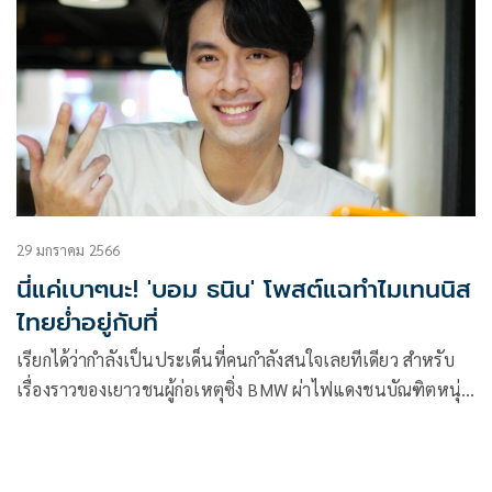
29 มกราคม 2566
นี่แค่เบาๆนะ! 'บอม ธนิน' โพสต์แฉทำไมเทนนิส
ไทยย่ำอยู่กับที่
เรียกได้ว่ากำลังเป็นประเด็นที่คนกำลังสนใจเลยทีเดียว สำหรับ
เรื่องราวของเยาวชนผู้ก่อเหตุซิ่ง BMW ผ่าไฟแดงชนบัณฑิตหนุ่ม
เสียชีวิต แต่กลับผ่านการคัดเลือกเป็นนักกีฬาเทนนิส เยาวชนทีม
ชาติไทย รุ่นอายุไม่เกิน 16 ปี และได้รับเกียรติบัตรจากสมาคม
กีฬาลอนเทนนิสแห่งประเทศไทยฯ จนเกิดกระแสวิจารณ์สมาคม