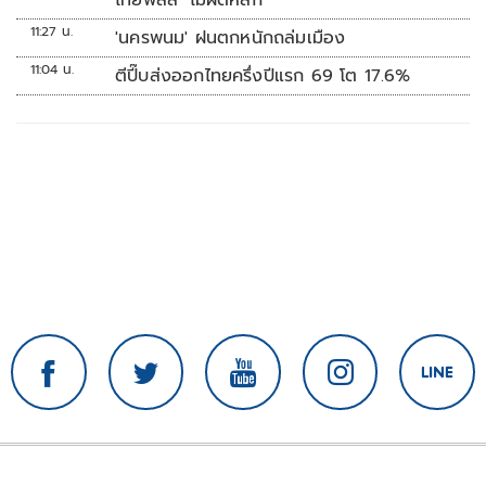
ไทยพลัส’ ไม่ผิดหลัก
11:27 น.
'นครพนม' ฝนตกหนักถล่มเมือง
11:04 น.
ตีปี๊บส่งออกไทยครึ่งปีแรก 69 โต 17.6%