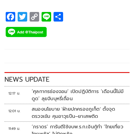
เดอะวอยซ์ (มนัสนันท์ อักษรถึง) เพื่อต้อนรับนักท่องเที่ยวจากจีน
ที่กำลังหลั่งไหลมาเที่ยวประเทศไทย
F
T
C
Li
S
ac
wi
o
n
h
e
tt
p
e
ar
b
er
y
e
o
Li
o
n
k
k
NEWS UPDATE
‘ศุลกากรช่องจอม’ เปิดปฏิบัติการ ‘เดือนนี้ไม่มี
12:17 น.
ดูด’ ลุยจับบุหรี่เถื่อน
สนองนโยบาย 'ฝ่ายปกครองภูเก็ต' ตั้งจุด
12:01 น.
ตรวจเข้ม คุมอาวุธปืน–ยาเสพติด
‘ภราดร’ การันตีใช้งบพ.ร.ก.เงินกู้ทำ ‘ไทยเที่ยว
11:49 น.