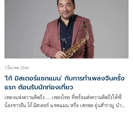
7 มีนาคม 2566
'โก้ มิสเตอร์แซกแมน' กับการทำเพลงจีนครั้ง
แรก ต้อนรับนักท่องเที่ยว
เพลงแห่งความคิดถึง …. เพลงไทย ที่พร้อมส่งความคิดถึงให้พี่
น้องชาวจีน โก้ มิสเตอร์ แซคแมน หรือ เศกพล อุ่นสำราญ นำ
เพลงไพเราะจากวง The Sound of Siam (เดอะ ซาวด์ ออฟ
สยาม) “เพลงแห่งความคิดถึง” ที่เคยขับร้องโดย ปุ้ย ดวงพร (ดวง
พร พงศ์ผาสุก) นำมาทำเป็นภาคภาษาจีน ขับร้องใหม่โดย อันฉี