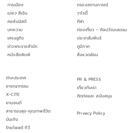
การเมือง
กรองสถานการณ์
เปลว สีเงิน
วาไรตี้
คอลัมนิสต์
กีฬา
บทความ
ท่องเที่ยว – ศิลปวัฒนธรรม
เศรษฐกิจ
ประชาสัมพันธ์
ข่าวพระราชสำนัก
ภูมิภาค
หนังสือพิมพ์
สิ่งแวดล้อม
ต่างประเทศ
PR & PRESS
อาชญากรรม
เกี่ยวกับเรา
X-CITE
ติดต่อและ สนับสนุน
ยานยนต์
สาธารณสุข-คุณภาพชีวิต
Privacy Policy
บันเทิง
ไทยโพสต์ ทีวี