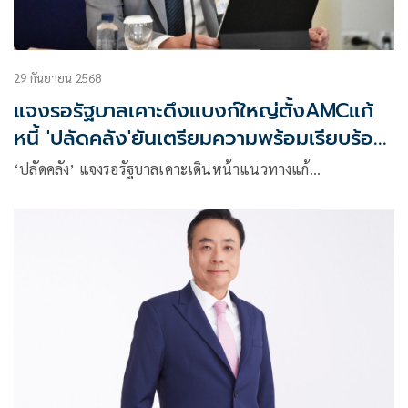
29 กันยายน 2568
แจงรอรัฐบาลเคาะดึงแบงก์ใหญ่ตั้งAMCแก้
หนี้ 'ปลัดคลัง'ยันเตรียมความพร้อมเรียบร้อย
แล้ว
‘ปลัดคลัง’ แจงรอรัฐบาลเคาะเดินหน้าแนวทางแก้…