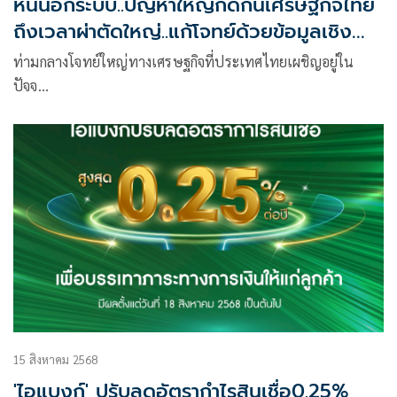
หนี้นอกระบบ..ปัญหาใหญ่กัดกินเศรษฐกิจไทย
ถึงเวลาผ่าตัดใหญ่..แก้โจทย์ด้วยข้อมูลเชิง
ประจักษ์
ท่ามกลางโจทย์ใหญ่ทางเศรษฐกิจที่ประเทศไทยเผชิญอยู่ใน
ปัจจ…
15 สิงหาคม 2568
'ไอแบงก์' ปรับลดอัตรากำไรสินเชื่อ0.25%