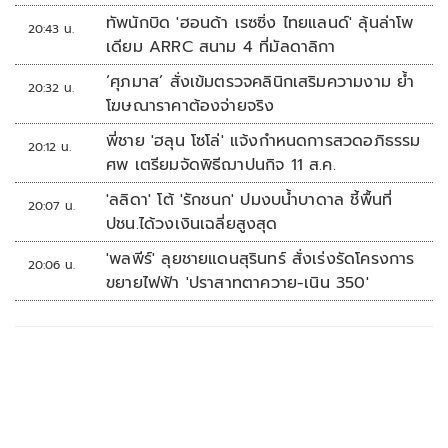
ทัพนักบิด 'ฮอนด้า เรซซิ่ง ไทยแลนด์' ลุ้นล่าโพ
20:43 น.
เดียม ARRC สนาม 4 ที่มัลดาลิกา
‘ศุภมาส’ สั่งเข้มตรวจคลินิกเสริมความงาม ย้ำ
20:32 น.
โฆษณาราคาต้องจ่ายจริง
พี่ชาย 'ฮลุน โซโล่' แจ้งกำหนดการสวดอภิธรรม
20:12 น.
ศพ เตรียมจัดพิธีฌาปนกิจ 11 ส.ค.
'ลลิดา' โต้ 'รักชนก' ปมงบน้ำบาดาล ชี้พื้นที่
20:07 น.
ปชน.ได้วงเงินเฉลี่ยสูงสุด
'พลพีร์' ลุยชายแดนสุรินทร์ สั่งเร่งรัดโครงการ
20:06 น.
ขยายไฟฟ้า 'ปราสาทตาควาย-เนิน 350'