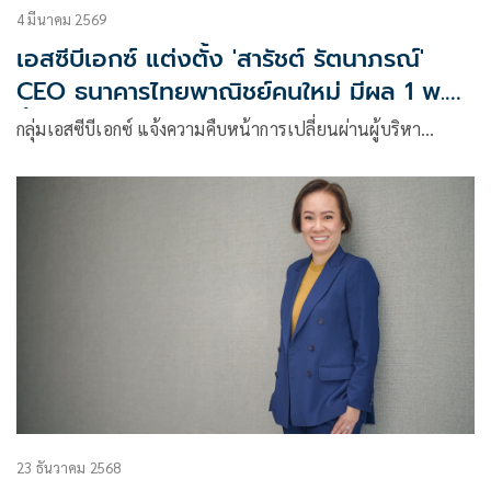
4 มีนาคม 2569
เอสซีบีเอกซ์ แต่งตั้ง 'สารัชต์ รัตนาภรณ์'
CEO ธนาคารไทยพาณิชย์คนใหม่ มีผล 1 พ.ค.
นี้
กลุ่มเอสซีบีเอกซ์ แจ้งความคืบหน้าการเปลี่ยนผ่านผู้บริหา…
23 ธันวาคม 2568