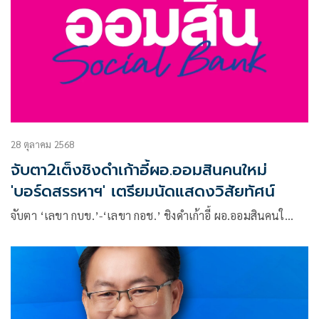
28 ตุลาคม 2568
จับตา2เต็งชิงดำเก้าอี้ผอ.ออมสินคนใหม่
'บอร์ดสรรหาฯ' เตรียมนัดแสดงวิสัยทัศน์
จับตา ‘เลขา กบข.’-‘เลขา กอช.’ ชิงดำเก้าอี้ ผอ.ออมสินคนใ…