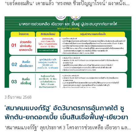
‘บอร์ดออมสิน’ เคาะแล้ว ‘ทรงพล ชีวะปัญญาโรจน์’ ผงาดนั่งเ…
3 ธันวาคม 2568
'สมาคมแบงก์รัฐ' อัด3มาตรการอุ้มภาคใต้ ชู
พักต้น-ยกดอกเบี้ย เข็นสินเชื่อฟื้นฟู-เยียวยา
‘สมาคมแบงก์รัฐ’ ลุยประกาศ 3 โครงการช่วยเหลือ เยียวยา แล…