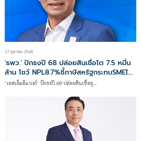
27 ตุลาคม 2568
'ธพว.' ปักธงปี 68 ปล่อยสินเชื่อโต 7.5 หมื่น
ล้าน โชว์ NPL8.7%ชี้ภาษีสหรัฐกระทบSMEไม่
มาก
‘เอสเอ็มอีแบงก์’ ปักธงปี 68 ปล่อยสินเชื่ออุ…