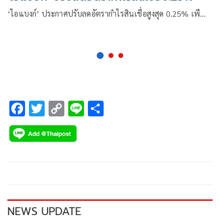
‘ไอแบงก์’ ประกาศปรับลดอัตรากำไรสินเชื่อสูงสุด 0.25% เพื…
F
T
C
Li
S
ac
wi
o
n
h
e
tt
p
e
ar
b
er
y
e
o
Li
o
n
k
k
NEWS UPDATE