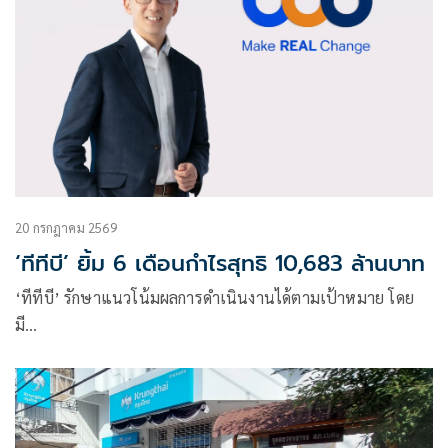
20 กรกฎาคม 2569
‘ทีทีบี’ ยิ้ม 6 เดือนกำไรสุทธิ 10,683 ล้านบาท
‘ทีทีบี’ รักษาแนวโน้มผลการดำเนินงานได้ตามเป้าหมาย โดย
มี…