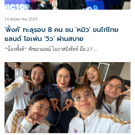
14 พฤษภาคม 2569
'พิ้งค์' ทะลุรอบ 8 คน ชน 'หมิว' ขนไก่ไทย
แลนด์ โอเพ่น 'วิว' ผ่านสบาย
“น้องพิ้งค์” พิชฌามลณ์ โอภาสนิพัทธ์ มือ 27 …