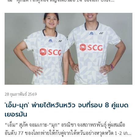
28 กุมภาพันธ์ 2569
'เอ็ม-มุก' พ่ายไต้หวันหวิว จบที่รอบ 8 คู่แบด
เยอรมัน
“เอ็ม” สุภัค จอมเกาะ-“มุก” อรณิชา จงสถาพรพันธุ์ คู่ผสมมือ
อันดับ 77 ของโลกพ่ายให้กับคู่จากไต้หวันอย่างหวุดหวิด 1-2 เกม