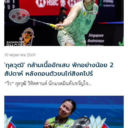
ในพระบรมราชูปถัมภ์ เพื่อร่วมกันพัฒนางานวิจัย การเรียนการ
สอน และนวัตกรรมด้านวิทยาศาสตร์การกีฬาและ Sport
Analytics
30 พฤษภาคม 2569
'กุลวุฒิ' กล้ามเนื้ออักเสบ พักอย่างน้อย 2
สัปดาห์ หลังถอนตัวขนไก่สิงคโปร์
“วิว” กุลวุฒิ วิทิตศานต์ นักแบดมินตันขวัญใจ…