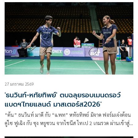
ชนะเลิศแบดมินตัน “ปริ๊นเซส สิริวัณณวรี ไทยแลนด์ มาสเตอร์ส
2026” โดยจะเข้าไปพบกับ โม ซากี้ อุไบดิลลาห์ จากอินโดนีเซีย
27 มกราคม 2569
'ธนวินท์-หทัยทิพย์' ตบฉลุยรอบเมนดรอว์
แบดฯ'ไทยแลนด์ มาสเตอร์ส2026'
“ต้น” ธนวินท์ มาดี กับ “แพท” หทัยทิพย์ มิจาด ฟอร์มเจ๋งต้อน
คู่ไซ ฟูเฉิง กับ ซุง หยูซวน จากไชนีส ไทเป 2 เกมรวด ผ่านเข้าสู่
รอบเมนดรอว์ ศึกแบดมินตันปริ๊นเซส สิริวัณณวรี ไทยแลนด์ มาส