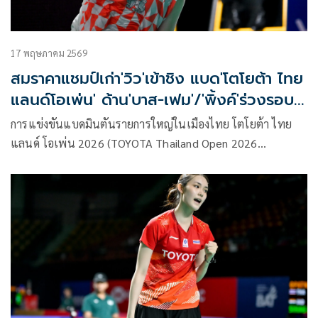
17 พฤษภาคม 2569
สมราคาแชมป์เก่า'วิว'เข้าชิง แบด'โตโยต้า ไทย
แลนด์โอเพ่น' ด้าน'บาส-เฟม'/'พิ้งค์'ร่วงรอบร
องฯ
การแข่งขันแบดมินตันรายการใหญ่ในเมืองไทย โตโยต้า ไทย
แลนด์ โอเพ่น 2026 (TOYOTA Thailand Open 2026
Presented by VICTOR) ทัวร์นาเมนต์ระดับเวิลด์ทัวร์ ซูเปอร์
500 (HSBC BWF World Tour Super 500) ชิงถ้วยพระราชทาน
พระบาทสมเด็จพระเจ้าอยู่หัว และเงินรางวัลรวมกว่า 500,000
เหรียญสหรัฐ หรือประมาณ 16,500,000 บาท ที่อาคารกีฬานิมิ
บุตร สนามกีฬาแห่งชาติ เมื่อวันเสาร์ที่ 16 พ.ค.69 ที่ผ่านมา ใน
รอบรองชนะเลิศ