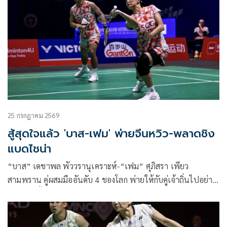
25 กรกฎาคม 2569
สู้สุดใจแล้ว 'บาส-เฟม' พ่ายจีนหวิว-พลาดชิง
แบดไชน่า
“บาส” เดชาพล พัววรานุเคราะห์-“เฟม” ศุภิสรา เพียว
สามพราน คู่ผสมมืออันดับ 4 ของโลก พ่ายให้กับคู่เจ้าถิ่นไปอย่าง
หวุดหวิดทั้งสองเกมในศึกแบดมินตันรายการ “วิคเตอร์ ไชน่า โอ