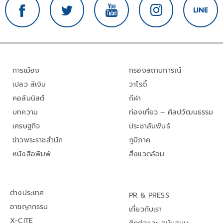
การเมือง
กรองสถานการณ์
เปลว สีเงิน
วาไรตี้
คอลัมนิสต์
กีฬา
บทความ
ท่องเที่ยว – ศิลปวัฒนธรรม
เศรษฐกิจ
ประชาสัมพันธ์
ข่าวพระราชสำนัก
ภูมิภาค
หนังสือพิมพ์
สิ่งแวดล้อม
ต่างประเทศ
PR & PRESS
อาชญากรรม
เกี่ยวกับเรา
X-CITE