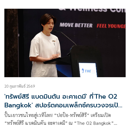
ในรอบก่อนรองชนะเลิศการแข่งขันแบดมินตันเวิลด์ทัวร์ ซู
20 กุมภาพันธ์ 2569
'ทรัพย์สิรี แบดมินตัน อะคาเดมี' ที่'The O2
Bangkok' สปอร์ตคอมเพล็กซ์ครบวงจรเปิด
มิ.ย.นี้
ปั้นเยาวชนไทยสู่เวทีโลก! “ปอป้อ-ทรัพย์สิรี” เตรียมเปิด
“ทรัพย์สิรี แบดมินตัน อะคาเดมี” ณ “The O2 Bangkok”