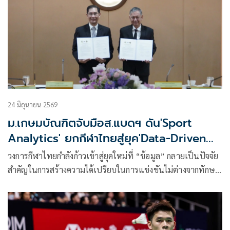
24 มิถุนายน 2569
ม.เกษมบัณฑิตจับมือส.แบดฯ ดัน'Sport
Analytics' ยกกีฬาไทยสู่ยุค'Data-Driven
Sports'
วงการกีฬาไทยกำลังก้าวเข้าสู่ยุคใหม่ที่ “ข้อมูล” กลายเป็นปัจจัย
สำคัญในการสร้างความได้เปรียบในการแข่งขันไม่ต่างจากทักษะ
ของนักกีฬาและประสบการณ์ของผู้ฝึกสอน ล่าสุดเมื่อวันที่ 23
มิถุนายน 2569 ที่ผ่านมา คณะวิทยาศาสตร์การกีฬา
มหาวิทยาลัยเกษมบัณฑิต ได้ลงนามบันทึกข้อตกลงความร่วมมือ
ทางวิชาการ (MOU) กับสมาคมกีฬาแบดมินตันแห่งประเทศไทย