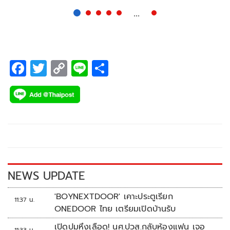
ใหญ่รายการ “ปริ๊นเซส สิริวัณณวรี ไทยแลนด์ มาสเตอร์ส
...
2026” (Princess Sirivannavari Thailand Masters 2026) ชิง
ถ้วยพระราชทาน สมเด็จพระเจ้าลูกเธอ เจ้าฟ้าสิริวัณณวรี นารี
รัตนราชกัญญา ชิงเงินรางวัลรวม 250,000 เหรียญสหรัฐ หรือ
F
T
C
Li
S
ประมาณ 8,500,000 บาท
ac
wi
o
n
h
e
tt
p
e
ar
b
er
y
e
o
Li
o
n
k
k
NEWS UPDATE
'BOYNEXTDOOR' เคาะประตูเรียก
11:37 น.
ONEDOOR ไทย เตรียมเปิดบ้านรับ
เปิดปมหึงเลือด! นศ.ปวส.กลับห้องแฟน เจอ