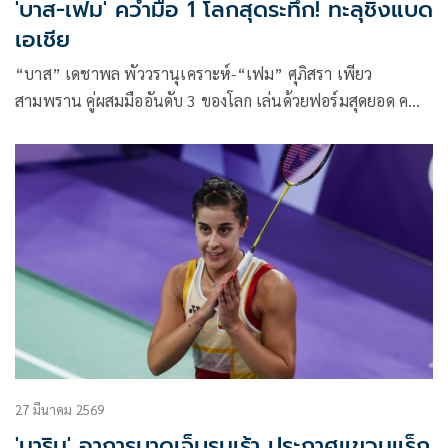
'บาส-เฟม' คว่ำมือ 1 โลกสุดระทึก! ทะลุชิงแบด
เอเชีย
“บาส” เดชาพล พัววรานุเคราะห์-“เฟม” ศุภิสรา เพียว
สามพราน คู่ผสมมืออันดับ 3 ของโลก เล่นด้วยฟอร์มสุดยอด คว่ำ
มือ 1 โลกเจ้าถิ่น ทะลุเข้าชิงชนะเลิศศึกแบดมินตัน “ชิงแชมป์
เอเชีย 2026” รายการ BANK OF NINGBO Badminton Asia
Championships 2026 เมื่อวันที่ 11 เมษายน ที่ประเทศจีน
27 มีนาคม 2569
'มาริน' อาการบาดเจ็บรุมเร้า ประกาศแขวนแร็ก