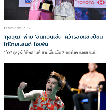
17 พฤษภาคม 2569
'กุลวุฒิ' พ่าย 'อันทอนเซ่น' คว้ารองแชมป์ขน
ไก่ไทยแลนด์ โอเพ่น
“วิว” กุลวุฒิ วิทิตศานต์ ชายเดี่ยวมือ 2 ของโลก และแชมป์…