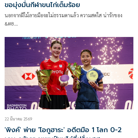
ขอมุ่งมั่นกีฬาขนไก่เต็มร้อย
นอกจากฝีไม้ลายมือจะไม่ธรรมดาแล้ว ความสดใส น่ารักของ
&#8…
22 มีนาคม 2569
'พิงค์' พ่าย 'โอกูฮาระ' อดีตมือ 1 โลก 0-2