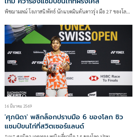
เกม คว้ารองแชมป์ขนไก่ที่ฝรั่งเศส
พิชฌามลณ์ โอภาสนิพัทธ์ นักแบดมินตันดาวรุ่ง มือ 27 ของโล…
16 มีนาคม 2569
'ศุภนิดา' พลิกล็อกปราบมือ 6 ของโลก ซิว
แชมป์ขนไก่ที่สวิตเซอร์แลนด์
“เม” ศุภนิดา เกตุทอง หญิงเดี่ยวมือ 14 ของโลก ประเ…