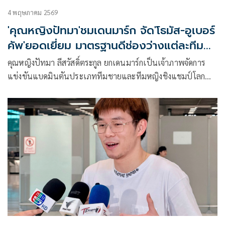
4 พฤษภาคม 2569
'คุณหญิงปัทมา'ชมเดนมาร์ก จัด'โธมัส-อูเบอร์
คัพ'ยอดเยี่ยม มาตรฐานดีช่องว่างแต่ละทีม
น้อยลง
คุณหญิงปัทมา ลีสวัสดิ์ตระกูล ยกเดนมาร์กเป็นเจ้าภาพจัดการ
แข่งขันแบดมินตันประเภททีมชายและทีมหญิงชิงแชมป์โลก
โธมัส-อูเบอร์คัพ 2026 ได้ยอดเยี่ยม การจัดงานเป็นไปใน
มาตรฐานสูงสุด และประชาชนชาวเดนมาร์กได้แสดงออกถึง
ความอบอุ่น การต้อนรับอย่างจริงใจ พร้อมระบุ การแข่งขันยังได้
ยกระดับอย่างเข้มข้นยิ่งขึ้น ทุกแมตช์มีความสำคัญ ทุกคะแนนมี
น้ำหนักอย่างแท้จริง ช่องว่างของผลการแข่งขันแคบลง และการ
แข่งขันมีความสูสีมากขึ้น