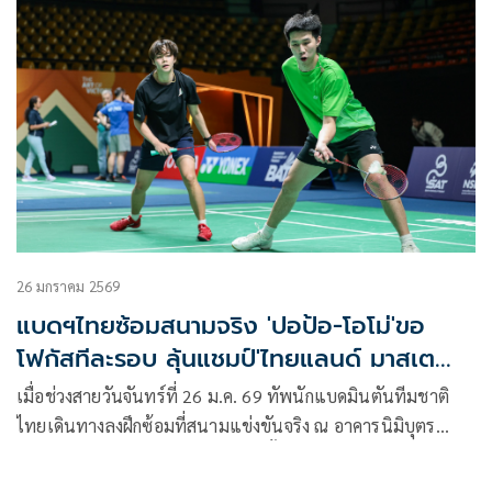
เตอร์ส 2026
26 มกราคม 2569
แบดฯไทยซ้อมสนามจริง 'ปอป้อ-โอโม่'ขอ
โฟกัสทีละรอบ ลุ้นแชมป์'ไทยแลนด์ มาสเต
อร์ส2026'
เมื่อช่วงสายวันจันทร์ที่ 26 ม.ค. 69 ทัพนักแบดมินตันทีมชาติ
ไทยเดินทางลงฝึกซ้อมที่สนามแข่งขันจริง ณ อาคารนิมิบุตร
สนามกีฬาแห่งชาติ โดยการฝึกซ้อมนั้น เพื่อปรับสภาพร่างกาย
และสร้างความคุ้นเคยกับกระแสลมรวมถึงสภาพแสง ก่อนลุยศึก