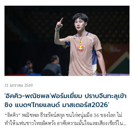
สปอร์ตคอมเพล็กซ์แห่งแรกในไทยที่รวม “การแพทย์-กีฬา-การ
ฟื้นฟู” แบบครบวงจร ส่งทีมโค้ชมือโปร ดันศักยภาพเด็กไทยสู่
นักกีฬาระดับโลกเตรียมเปิดให้บริการ เดือนมิถุนายน 2569 นี้
31 มกราคม 2569
'อิคคิว-พณิชพล'ฟอร์มเยี่ยม ปราบจีนทะลุเข้า
ชิง แบดฯ'ไทยแลนด์ มาสเตอร์ส2026'
“อิคคิว” พณิชพล ธีระรัตน์สกุล ขนไก่หนุ่มมือ 36 ของโลก ไม่
ทำให้แฟนชาวไทยผิดหวัง อาศัยความมั่นใจและเสียงเชียร์ใน
บ้าน ไล่ตบเอาชนะ จู ซวนเฉิน จากจีน 2 เกมรวด ผ่านเข้าไปชิง