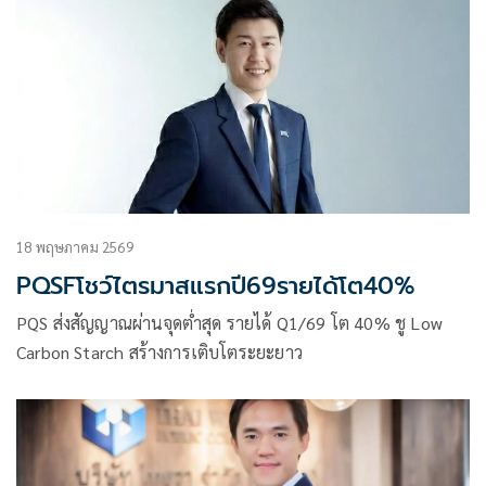
18 พฤษภาคม 2569
PQSFโชว์ไตรมาสแรกปี69รายได้โต40%
PQS ส่งสัญญาณผ่านจุดต่ำสุด รายได้ Q1/69 โต 40% ชู Low
Carbon Starch สร้างการเติบโตระยะยาว