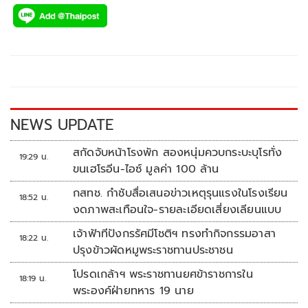
ac
wi
o
n
h
e
tt
p
e
ar
b
er
y
e
o
Li
o
n
k
k
NEWS UPDATE
สกัดจับหน้าโรงพัก สองหนุ่มควบกระบะบุโรทั่ง
19:29 น.
ขนเฮโรอีน-ไอซ์ มูลค่า 100 ล้าน
กสทช. กำชับสื่อเสนอข่าวเหตุรุนแรงในโรงเรียน
18:52 น.
งดภาพสะเทือนใจ-รายละเอียดเสี่ยงเลียนแบบ
เจ้าฟ้าทีปังกรรัศมีโชติฯ ทรงทำกิจกรรมอาสา
18:22 น.
ปรุงข้าวผัดหมูพระราชทานประชาชน
โปรดเกล้าฯ พระราชทานยศข้าราชการใน
18:19 น.
พระองค์ฝ่ายทหาร 19 นาย