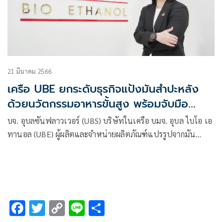
21 มีนาคม 2566
เครือ UBE ยกระดับธุรกิจแป้งมันสำปะหลัง
ด้วยนวัตกรรมอาหารขั้นสูง พร้อมจับมือ
พันธมิตรรุกธุรกิจ Food Tech
บจ. อุบลซันฟลาวเวอร์ (UBS) บริษัทในเครือ บมจ. อุบล ไบโอ เอ
ทานอล (UBE) ผู้ผลิตและจำหน่ายผลิตภัณฑ์แปรรูปจากมัน
สำปะหลังรายใหญ่ของประเทศไทย
F
T
C
Li
S