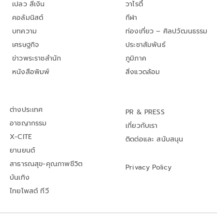
เปลว สีเงิน
วาไรตี้
คอลัมนิสต์
กีฬา
บทความ
ท่องเที่ยว – ศิลปวัฒนธรรม
เศรษฐกิจ
ประชาสัมพันธ์
ข่าวพระราชสำนัก
ภูมิภาค
หนังสือพิมพ์
สิ่งแวดล้อม
ต่างประเทศ
PR & PRESS
อาชญากรรม
เกี่ยวกับเรา
X-CITE
ติดต่อและ สนับสนุน
ยานยนต์
สาธารณสุข-คุณภาพชีวิต
Privacy Policy
บันเทิง
ไทยโพสต์ ทีวี