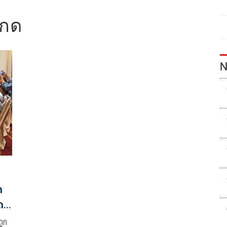
เกด
N
ด
ด
ถูก