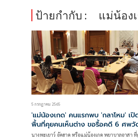
ป้ายกำกับ :
แม่น้อง
5 กรกฎาคม 2565
'แม่น้องเกด' คนแรกพบ 'กลาโหม' เปิ
พื้นที่คุยคนเห็นต่าง ขอรื้อคดี 6 ศพวั
ปทุมฯ
นางพะเยาว์ อัคฮาด หรือแม่น้องเกด พยาบาลอาสา ที่