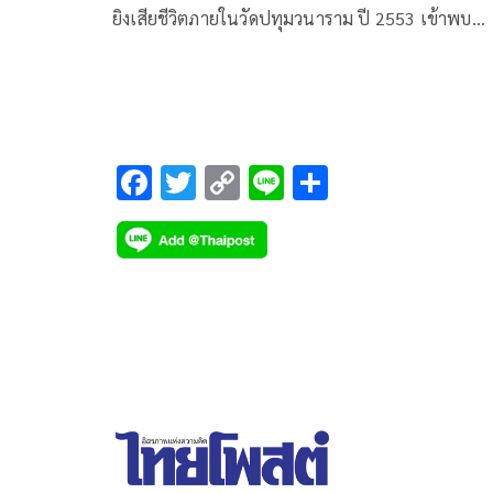
ยิงเสียชีวิตภายในวัดปทุมวนาราม ปี 2553 เข้าพบ
พล.อ.คงชีพ ตันตระวาณิชย์ โฆษกกระทรวงกลาโหม 
ที่กลาโหมประกาศ พร้อมคุยคนเห็นต่าง “ร่วมวงจิบน้
ยามบ่าย” เป็นคนแรก
F
T
C
Li
S
ac
wi
o
n
h
e
tt
p
e
ar
b
er
y
e
o
Li
o
n
k
k