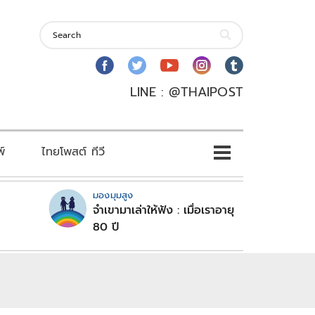
LINE : @THAIPOST
พ์
ไทยโพสต์ ทีวี
มองมุมสูง
จำเขามาเล่าให้ฟัง : เมื่อเราอายุ
80 ปี