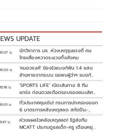
EWS UPDATE
นักวิชาการ มธ. ห่วงเหตุรุนแรงถี่ คน
10:37 น.
ไทยเสี่ยงหวาดระแวงทั้งสังคม
'หมอวรงค์' ข้องใจแบงก์พัน 1.4 แสน
10:20 น.
ล้านหายจากระบบ ขอพบผู้ว่าฯ แบงก์
ชาติ
'SPORTS LIFE' เปิดเส้นทาง 8 ทีม
10:16 น.
แกร่ง ก่อนดวลเดือดรอบรองชนะเลิศ
ศึก 'วอลเลย์บอลนักเรียน แชมป์
ทั่วประเทศคุมเข้ม! กรมการปกครองออก
10:01 น.
กีฬา 7HD 2026'
6 มาตรการหลังเหตุสลด สกัดปืน-
ป้องกันเลียนแบบ
ห่วงแผลใจหลังเหตุสลด! รัฐส่งทีม
9:47 น.
MCATT ประกบดูแลเด็ก-ครู เตือนหยุด