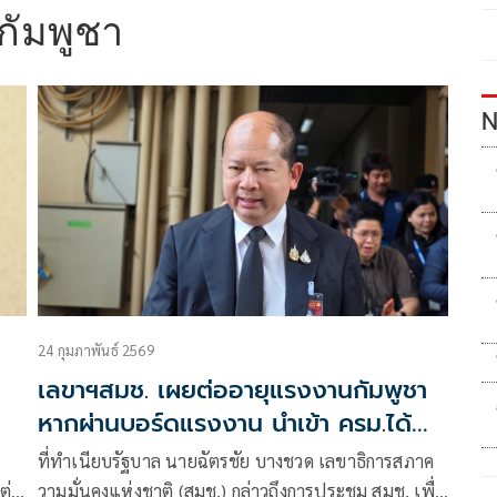
กัมพูชา
N
24 กุมภาพันธ์ 2569
เลขาฯสมช. เผยต่ออายุแรงงานกัมพูชา
หากผ่านบอร์ดแรงงาน นำเข้า ครม.ได้
เลย
ที่ทำเนียบรัฐบาล นายฉัตรชัย บางชวด เลขาธิการสภาค
ต่อ
วามมั่นคงแห่งชาติ (สมช.) กล่าวถึงการประชุม สมช. เพื่อ