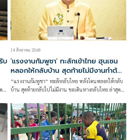
14 สิงหาคม 2568
รับ
'แรงงานกัมพูชา' ทะลักเข้าไทย ฮุนเซน
หลอกให้กลับบ้าน สุดท้ายไม่มีงานทำต้อง
ลอบข้ามแดนกลับมา
“แรงงานกัมพูชา“ ทะลักกลับไทย หลังโดนหลอกให้กลับ
ด
บ้าน สุดท้ายกลับไปไม่มีงาน ขอเดินทางกลับไทย ล่าสุด
รม
มหาดไทย-แรงงาน ผ่อนผันให้แรงงานกัมพูชาอยู่ไทยต่อ
ได้อีก 6 เดือน ไม่ต้องข้ามแดนไปต่ออายุ ด้วยเหตุผลทาง
ด้านมนุษยธรรม