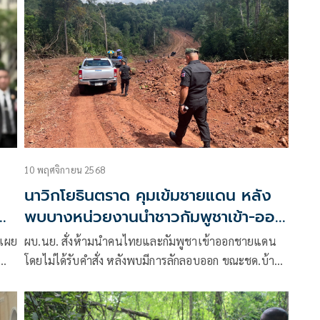
รณา
 นำ
1
ติ
10 พฤศจิกายน 2568
นาวิกโยธินตราด คุมเข้มชายแดน หลัง
พบบางหน่วยงานนำชาวกัมพูชาเข้า-ออก
โดยไม่แจ้ง
ดเผย
ผบ.นย. สั่งห้ามนำคนไทยและกัมพูชาเข้าออกชายแดน
โดยไม่ได้รับคำสั่ง หลังพบมีการลักลอบออก ขณะชด.บ้าน
ง
ชำรากและบ้าน3หลังตรึงกำลังแน่น