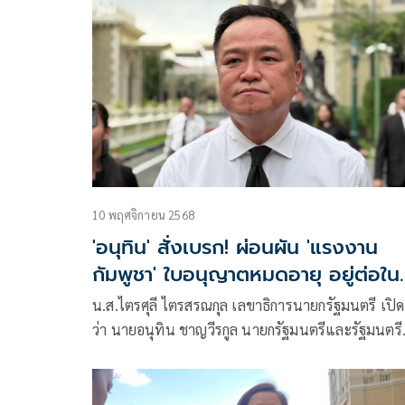
และ ร.ต.อ.วิรัช ปัฏธรรมวงศ์ รอง สว.ตม.จว.ชลบุรี บู
การกำลังร่วมกับตำรวจท่องเที่ยว จำนวนกว่า 50 นาย
โดย พ.ต.ต.สมชนก ชัยประเสริฐสกุล สว.กก.2 บก.ทท.
เข้าปิดล้อมตรวจค้นแคมป์แรงงานก่อสร้าง ย่านเทพ
ประสิทธิ์และจอมเทียน จำนวน 2 จุด เพื่อปราบปราม
แรงงานต่างด้าวผิดกฎหมาย ตามนโยบายสำคัญของ
พล.ต.อ.สำราญ นวลมา รองผู้บัญชาการตำรวจแห่งชา
10 พฤศจิกายน 2568
'อนุทิน' สั่งเบรก! ผ่อนผัน 'แรงงาน
กัมพูชา' ใบอนุญาตหมดอายุ อยู่ต่อใน
ไทย
น.ส.ไตรศุลี ไตรสรณกุล เลขาธิการนายกรัฐมนตรี เปิ
ว่า นายอนุทิน ชาญวีรกูล นายกรัฐมนตรีและรัฐมนตรี
ว่าการกระทรวงมหาดไทย ได้สั่งชะลอการลงนามในร่า
ประกาศกระทรวงมหาดไทย เรื่องการอนุญาตให้คน
ต่างด้าว