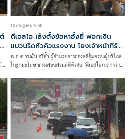
10 กรกฎาคม 2568
ต์
ดีเอสไอ เล็งตั้งข้อหาอั้งยี่ ฟอกเงิน
ขบวนรีดหัวคิวแรงงาน โยงเจ้าหน้าที่รัฐ
ไทย-กัมพูชา
ู
พ.ต.ต.วรณัน ศรีล้ำ ผู้อำนวยการกองคดีคุ้มครองผู้บริโภค
ี
ในฐานะโฆษกกรมสอบสวนคดีพิเศษ (ดีเอสไอ) กล่าวว่า
กรณีดังกล่าวอยู่ในชั้นสืบสวน เป็นสำนวนสืบสวนเลขที่
27/2568 อยู่ระหว่างการทยอยเชิญบุคคลที่เกี่ยวข้องมา
ให้ถ้อยคำเพื่อหาข้อเท็จจริง ประกอบเอกสารจากการ
ตรวจค้นบริษัท