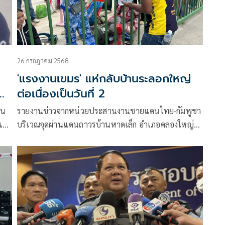
26 กรกฎาคม 2568
'แรงงานเขมร' แห่กลับบ้านระลอกใหญ่
อ
ต่อเนื่องเป็นวันที่ 2
ใน
รายงานข่าวจากหน่วยประสานงานชายแดนไทย-กัมพูชา
แล้ว
บริเวณจุดผ่านแดนถาวรบ้านหาดเล็ก อำเภอคลองใหญ่
 คน
จังหวัดตราด มีแรงงานชาวกัมพูชาทยอยเดินทางกลับ
พบ
ประเทศเป็นจำนวนมากตั้งแต่ช่วงเช้ามืด