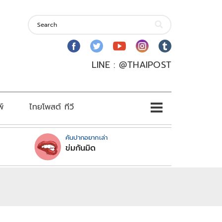
LINE : @THAIPOST
พ์
ไทยโพสต์ ทีวี
คันปากอยากเล่า
ข่มกันมิด