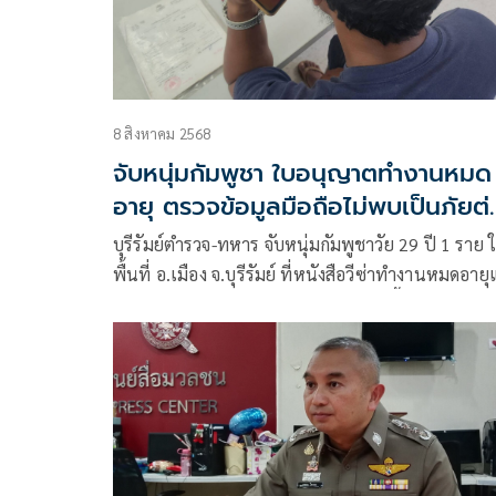
8 สิงหาคม 2568
จับหนุ่มกัมพูชา ใบอนุญาตทำงานหมด
อายุ ตรวจข้อมูลมือถือไม่พบเป็นภัยต่
ความมั่นคง
บุรีรัมย์ตำรวจ-ทหาร จับหนุ่มกัมพูชาวัย 29 ปี 1 ราย 
พื้นที่ อ.เมือง จ.บุรีรัมย์ ที่หนังสือวีซ่าทำงานหมดอายุ
พบมาอาศัยอยู่บ้านพ่อตาแม่ยาย เพื่อเลี้ยงลูกน้อย 1
ส่วนเมียไปทำงานกรุงเทพฯ ตรวจสอบเบื้องต้นยังไม่
ความผิดปกติ หรือเป็นสายลับ