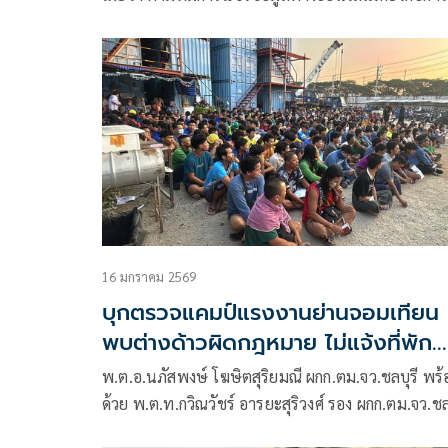
อายุใบอนุญาตทำงานให้กับแรงงานกัมพูชากว่า 200,
คน ที่ยังอยู่นอกระบบนั้น เป็นเพียงข้อเสนอของสภา
อุตสาหกรรมแห่งประเทศไทย (ส.อ.ท.)
16 มกราคม 2569
บุกตรวจแคมป์แรงงานย่านจอมเทียน
พบต่างด้าวผิดกฎหมาย ไม่แจ้งที่พัก
อาศัยกว่า 200 ราย
พ.ต.อ.นภัสพงษ์ โฆษิตสุริยมณี ผกก.ตม.จว.ชลบุรี พร
ด้วย พ.ต.ท.กวิณวัชร์ อารยะสุริวงศ์ รอง ผกก.ตม.จว.ชล
สั่งการให้ พ.ต.ต.กิตติภัทร หงษ์ชูเวช สว.ตม.จว.ชลบุรี