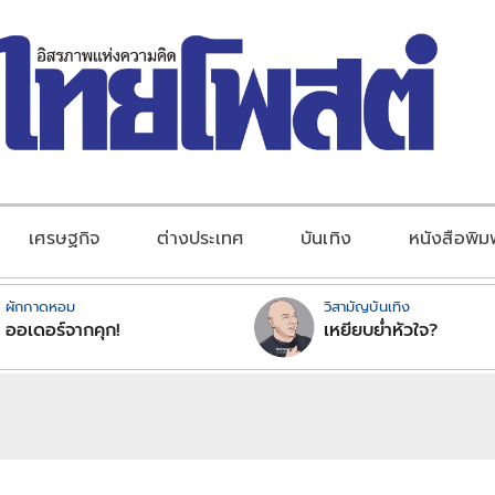
เศรษฐกิจ
ต่างประเทศ
บันเทิง
หนังสือพิม
ผักกาดหอม
วิสามัญบันเทิง
ออเดอร์จากคุก!
เหยียบย่ำหัวใจ?