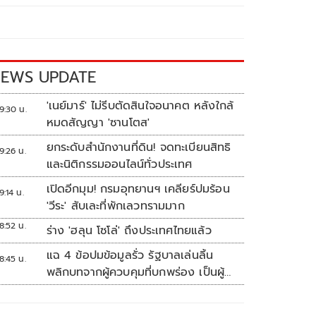
EWS UPDATE
'เนย์มาร์' ไม่รีบตัดสินใจอนาคต หลังใกล้
9:30 น.
หมดสัญญา 'ซานโตส'
ยกระดับสำนักงานที่ดิน! จดทะเบียนสิทธิ
9:26 น.
และนิติกรรมออนไลน์ทั่วประเทศ
เปิดอีกมุม! กรมอุทยานฯ เคลียร์ปมร้อน
9:14 น.
'วีระ' สับเละที่พักเลวทรามมาก
8:52 น.
ร่าง 'ฮลุน โซโล่' ถึงประเทศไทยแล้ว
แฉ 4 ข้อปมข้อมูลรั่ว รัฐบาลเล่นลิ้น
8:45 น.
พลิกบทจากผู้ควบคุมที่บกพร่อง เป็นผู้
เสียหายขู่ฟ้องคนเอาความจริงมาพูด