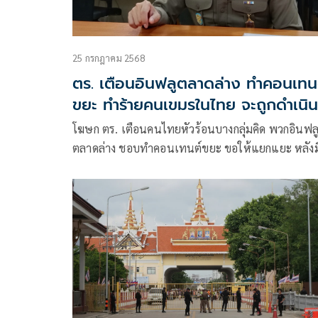
25 กรกฎาคม 2568
ตร. เตือนอินฟลูตลาดล่าง ทำคอนเทน
ขยะ ทำร้ายคนเขมรในไทย จะถูกดำเนิน
คดีตามกฎหมาย
โฆษก ตร. เตือนคนไทยหัวร้อนบางกลุ่มคิด พวกอินฟล
ตลาดล่าง ชอบทำคอนเทนต์ขยะ ขอให้แยกแยะ หลังม
คลิปทำร้ายคนกัมพูชาในไทย พร้อมสั่งกำชับดูแล
ทรัพย์สินประชาชนที่อพยพออกจากบ้าน