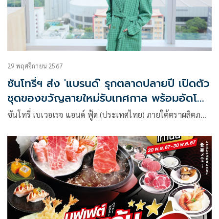
29 พฤศจิกายน 2567
ซันโทรี่ฯ ส่ง 'แบรนด์' รุกตลาดปลายปี เปิดตัว
ชุดของขวัญลายใหม่รับเทศกาล พร้อมอัดโปร
แรงกระตุ้นยอดขาย
ซันโทรี่ เบเวอเรจ แอนด์ ฟู้ด (ประเทศไทย) ภายใต้ตราผลิตภ…