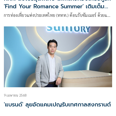
'Find Your Romance Summer' เติมเต็ม
ความโรแมนติกหน้าร้อน
การท่องเที่ยวแห่งประเทศไทย (ททท.) ต้อนรับซัมเมอร์ ด้วยแ…
9 เมษายน 2568
'แบรนด์' ลุยอัดแคมเปญรับเทศกาลสงกรานต์