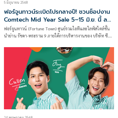
5 มิถุนายน 2568
ฟอร์จูนทาวน์ระเบิดโปรกลางปี! ชวนช็อปงาน
Comtech Mid Year Sale 5–15 มิ.ย. นี้ ลด
กระหน่ำสูงสุด 70% ขนดีลไอทีสุดคุ้ม พร้อม
ฟอร์จูนทาวน์ (Fortune Town) ศูนย์รวมไอทีและไลฟ์สไตล์ชั้น
ลุ้น iPad และของรางวัลมูลค่ารวมกว่า
นำย่าน รัชดา-พระราม 9 ภายใต้การบริหารงานของ บริษัท ซี.พี.
100,000 บาท
แลนด์ จำกัด (มหาชน) หรือ CP LAND จับมือพันธมิตรและร้าน
ค้าภายในศูนย์ จัดแคมเปญใหญ่ “Comtech Mid Year Sale
2025”
24 พฤษภาคม 2568