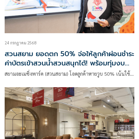
24 กรกฎาคม 2568
สวนสยาม ยอดตก 50% จ่อให้ลูกค้าผ่อนชำระ
ค่าบัตรเข้าสวนน้ำสวนสนุกได้! พร้อมทุ่มงบนำ
เข้าเครื่องเล่นใหม่
สยามอะเมซิ่งพาร์ค (สวนสยาม) โอดลูกค้าหายวูบ 50% เน้นใช้…