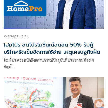
25 กรกฎาคม 2568
โฮมโปร อัดโปรโมชั่นเดือดลด 50% รับผู้
บริโภครัดเข็มขัดการใช้จ่าย เหตุเศรษฐกิจฝืด
โฮมโปร ตระหนักถึงสถานการณ์ปัจจุบันที่ประชาชนต้องเผ
ชิญกั…