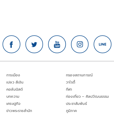
การเมือง
กรองสถานการณ์
เปลว สีเงิน
วาไรตี้
คอลัมนิสต์
กีฬา
บทความ
ท่องเที่ยว – ศิลปวัฒนธรรม
เศรษฐกิจ
ประชาสัมพันธ์
ข่าวพระราชสำนัก
ภูมิภาค