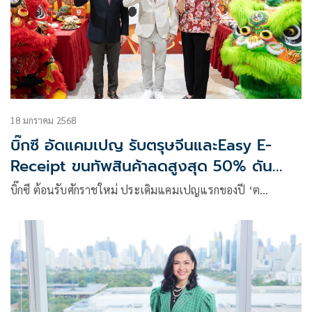
18 มกราคม 2568
บิ๊กซี อัดแคมเปญ รับตรุษจีนและEasy E-
Receipt ขนทัพสินค้าลดสูงสุด 50% ดัน
ยอดโต 1,180 ล้านบาท
บิ๊กซี ต้อนรับศักราชใหม่ ประเดิมแคมเปญแรกของปี ‘ต…