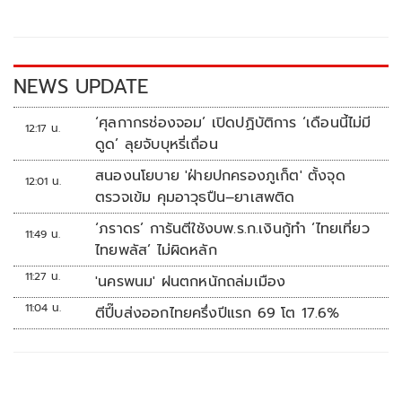
o
Li
o
n
k
k
NEWS UPDATE
‘ศุลกากรช่องจอม’ เปิดปฏิบัติการ ‘เดือนนี้ไม่มี
12:17 น.
ดูด’ ลุยจับบุหรี่เถื่อน
สนองนโยบาย 'ฝ่ายปกครองภูเก็ต' ตั้งจุด
12:01 น.
ตรวจเข้ม คุมอาวุธปืน–ยาเสพติด
‘ภราดร’ การันตีใช้งบพ.ร.ก.เงินกู้ทำ ‘ไทยเที่ยว
11:49 น.
ไทยพลัส’ ไม่ผิดหลัก
11:27 น.
'นครพนม' ฝนตกหนักถล่มเมือง
11:04 น.
ตีปี๊บส่งออกไทยครึ่งปีแรก 69 โต 17.6%