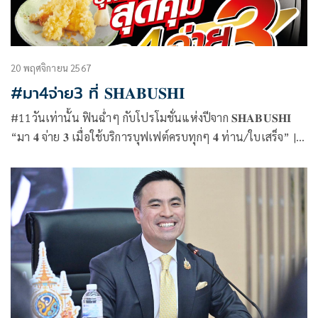
20 พฤศจิกายน 2567
#มา4จ่าย3 ที่ 𝐒𝐇𝐀𝐁𝐔𝐒𝐇𝐈
#11วันเท่านั้น ฟินฉ่ำๆ กับโปรโมชั่นแห่งปีจาก 𝐒𝐇𝐀𝐁𝐔𝐒𝐇𝐈
“มา 𝟒 จ่าย 𝟑 เมื่อใช้บริการบุฟเฟต์ครบทุกๆ 𝟒 ท่าน/ใบเสร็จ” |
ร่วมฉลองส่งท้ายเดือน 11 กับบุฟเฟต์ชาบูและซูชิล้นสายพาน
ได้ที่ 𝐒𝐇𝐀𝐁𝐔𝐒𝐇𝐈 ทั่วประเทศ