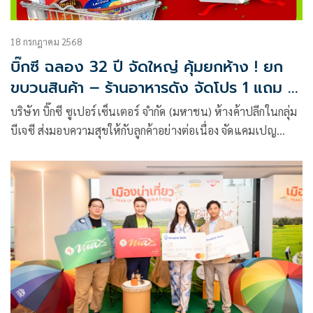
18 กรกฎาคม 2568
บิ๊กซี ฉลอง 32 ปี จัดใหญ่ คุ้มยกห้าง ! ยก
ขบวนสินค้า – ร้านอาหารดัง จัดโปร 1 แถม 1
แบบที่ไม่เคยมีมาก่อน
บริษัท บิ๊กซี ซูเปอร์เซ็นเตอร์ จำกัด (มหาชน) ห้างค้าปลีกในกลุ่ม
บีเจซี ส่งมอบความสุขให้กับลูกค้าอย่างต่อเนื่อง จัดแคมเปญ
“ฉลองครบรอบ 32 ปี บิ๊กซีจัดใหญ่ คุ้มยกห้าง ! ยกขบวนสินค้า จัด
โปรโมชัน ซื้อ 1 แถม 1” พบกับสินค้ามากมาย กว่า 1,400