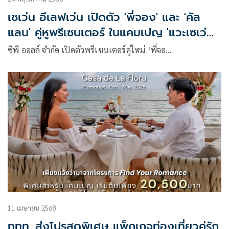
เซเว่น อีเลฟเว่น เปิดตัว 'พี่จอง' และ 'คัล
แลน' คู่หูพรีเซนเตอร์ ในแคมเปญ 'แวะเซเว่นฯ
เมื่อไหร่ก็ใจฟู'
ซีพี ออลล์ จำกัด เปิดตัวพรีเซนเตอร์คู่ใหม่ ‘พี่จอ…
11 เมษายน 2568
ททท. ส่งโปรสุดพิเศษ แพ็กเกจท่องเที่ยวคู่รัก