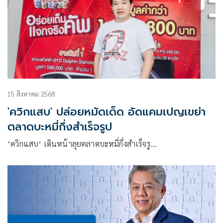
15 สิงหาคม 2568
'ควิกแสบ' ปล่อยหมัดเด็ด อัดแคมเปญเขย่า
ตลาดบะหมี่กึ่งสำเร็จรูป
‘ควิกแสบ’ เดินหน้าลุยตลาดบะหมี่กึ่งสำเร็จรู…