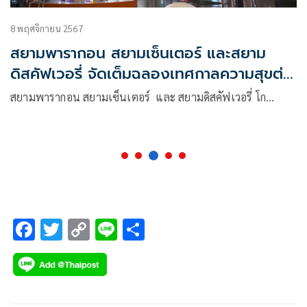
8 พฤศจิกายน 2567
สยามพารากอน สยามเซ็นเตอร์ และสยาม
ดิสคัฟเวอรี่ จัดเต็มฉลองเทศกาลความสุขต่อ
เนื่อง 68 วัน ด้วยมหกรรมอีเว้นท์ระดับโลก
สยามพารากอน สยามเซ็นเตอร์ และ สยามดิสคัฟเวอรี่ โก…
F
T
C
Li
S
ac
wi
o
n
h
e
tt
p
e
ar
b
er
y
e