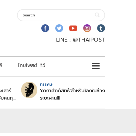
LINE : @THAIPOST
พ์
ไทยโพสต์ ทีวี
ทรรศนะ
ะเสาร์
'คาถาศักดิ์สิทธิ์'สำหรับโลกในช่วง
ับคนทุก
ระยะผ่าน!!!