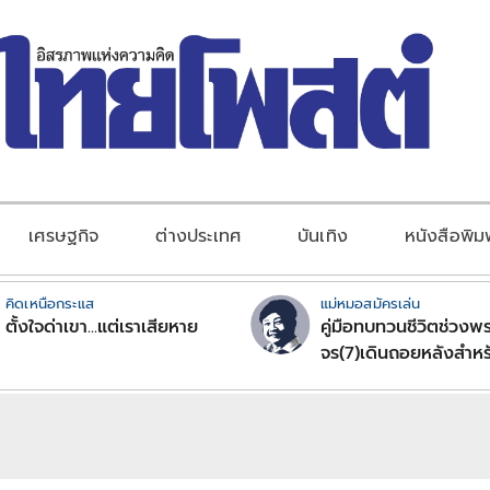
เศรษฐกิจ
ต่างประเทศ
บันเทิง
หนังสือพิม
คิดเหนือกระแส
แม่หมอสมัครเล่น
ตั้งใจด่าเขา...แต่เราเสียหาย
คู่มือทบทวนชีวิตช่วงพร
จร(7)เดินถอยหลังสำหร
ลัคนาราศีตอนที่2