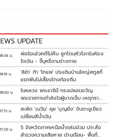
EWS UPDATE
พ่อร้อนใจคดีไม่คืบ ลูกโดนหัวโจกในห้อง
18:34 น.
ไถเงิน - จี้บุหรี่ตามร่างกาย
'ลิซ่า' ท้า 'โกแพ' ประเดิมบ้านใหญ่สตูลที่
18:19 น.
แรกฟันไม่เลี้ยงโกงท้องถิ่น
ในหลวง พระราชินี ทรงปลอบขวัญ
18:00 น.
พระราชทานกำลังใจผู้บาดเจ็บ เหตุกราด
ยิง รร.เทพศิรินทร์นนทบุรี
สะพัด 'เนวิน' คุย 'บุญยิ่ง' จับตางูเขียว
17:51 น.
เปลี่ยนสีน้ำเงิน
5 จังหวัดภาคเหนือน้ำถล่มอ่วม ปภ.สั่ง
17:29 น.
สำรวจความเสียหาย บ้านเรือน- พื้นที่