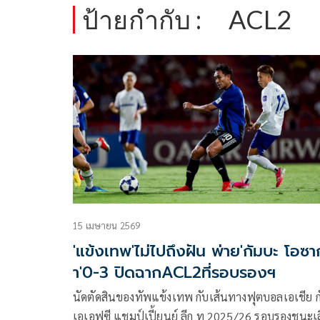
ป้ายกำกับ :
ACL2
15 เมษายน 2569
'แข้งเทพ'ไม่ไปถึงฝัน พ่าย'กัมบะ โอซาก
า'0-3 ปิดฉากACL2ที่รอบรองฯ
นัดตัดสินของทัพแข้งเทพ กับเส้นทางฟุตบอลเอเชีย ก
เอเอฟซี แชมป์เปี้ยนย์ ลีก ทู 2025/26 รอบรองชนะเ