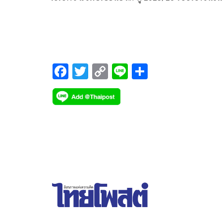
นัดที่สอง หลังจากทัพแข้งเทพ บุกไปคว้าชัย 0-1 ถึงถิ่
ซาก้า มานัดนี่กลับมาแข่งขันที่ประเทศไทยอีกครั้ง โด
แข้งเทพจะเปิดบ้าน ราชมังคลากีฬาสถาน ต้อนรับกา
เยือน กัมบะ โอซาก้า ในวันพุธที่ 15 เมษายน 2569 เ
19.15 น.
F
T
C
Li
S
ac
wi
o
n
h
e
tt
p
e
ar
b
er
y
e
o
Li
o
n
k
k