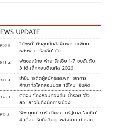
EWS UPDATE
'โค้ชหมี' ติงลูกทีมข้อผิดพลาดเพียบ
9:50 น.
หลังพ่าย 'รัสเซีย' ยับ
ฟุตซอลไทย พ่าย รัสเซีย 1-7 จบอันดับ
9:48 น.
3 โต๊ะเล็กคอนติเนทัล 2026
ขำขื่น 'อดีตผู้สมัครสส.พท.' ยกการ
9:47 น.
ศึกษาทั่วโลกสอนมวย 'เจ๊ไหม' ยังคิด
แบบระบบราชการเดิม
ตัดจบ 'โกงสอบท้องถิ่น' ซ้ำรอย 'ฮั้ว
9:28 น.
สว.' สาวไม่ถึงนักการเมือง
'พิชญุตม์' การันตีผลงานรัฐบาล 'อนุทิน'
9:15 น.
4 เดือน รับมือวิกฤตพลังงาน ดันราคา
ข้าว-ยาง-ปาล์ม พุ่งต่อเนื่อง พร้อมอัด