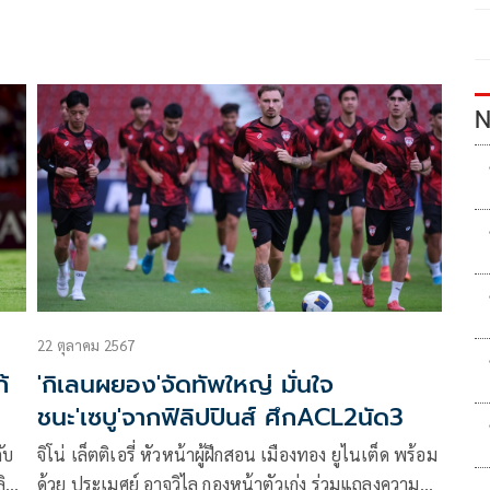
N
22 ตุลาคม 2567
้
'กิเลนผยอง'จัดทัพใหญ่ มั่นใจ
ชนะ'เซบู'จากฟิลิปปินส์ ศึกACL2นัด3
ับ
จิโน่ เล็ตติเอรี่ หัวหน้าผู้ฝึกสอน เมืองทอง ยูไนเต็ด พร้อม
ลิศ
ด้วย ประเมศย์ อาจวิไล กองหน้าตัวเก่ง ร่วมแถลงความ