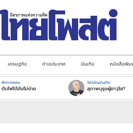
เศรษฐกิจ
ต่างประเทศ
บันเทิง
หนังสือพิม
ผักกาดหอม
วิสามัญบันเทิง
ดับไฟใต้มันไม่ง่าย
สุภาพบุรุษผู้อาวุโส?