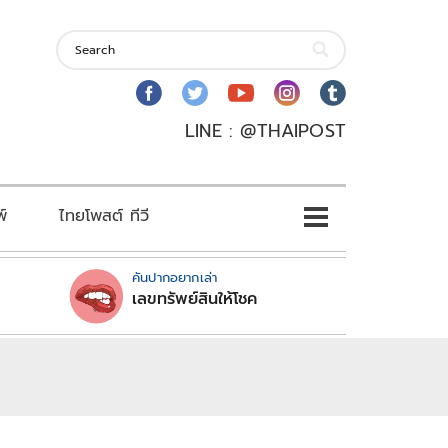
LINE : @THAIPOST
พ์
ไทยโพสต์ ทีวี
คันปากอยากเล่า
เลขทรัพย์สินให้โชค