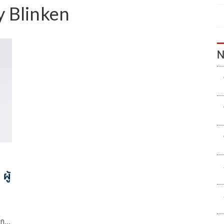
 Blinken
N
ผู้
าก