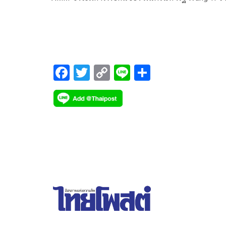
จีนและ Anthony Blinken จากสหรัฐ
F
T
C
Li
S
ac
wi
o
n
h
e
tt
p
e
ar
b
er
y
e
o
Li
o
n
k
k