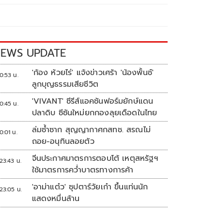
EWS UPDATE
'ก้อง ห้วยไร่' แจ้งข่าวเศร้า 'น้องพั้นช์'
0:53 น.
ลูกบุญธรรมเสียชีวิต
'VIVANT' ซีรีส์แอคชันฟอร์มยักษ์แดน
0:45 น.
ปลาดิบ ซีซันใหม่ยกกองลุยเดือดในไทย
ล่มซ้ำซาก สุญญากาศกสทช. สรณไม่
0:01 น.
ถอย-อนุทินลอยตัว
จีนประกาศมาตรการตอบโต้ เหตุสหรัฐฯ
23:43 น.
ใช้มาตรการคว่ำบาตรทางการค้า
'อาม่าแต๋ว' ซุปตาร์วัยเก๋า ขึ้นแท่นนัก
23:05 น.
แสดงหมื่นล้าน