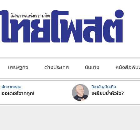
เศรษฐกิจ
ต่างประเทศ
บันเทิง
หนังสือพิม
ผักกาดหอม
วิสามัญบันเทิง
ออเดอร์จากคุก!
เหยียบย่ำหัวใจ?