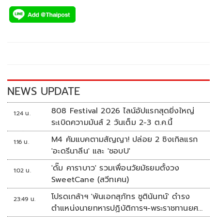
ac
wi
o
n
h
e
tt
p
e
ar
b
er
y
e
o
Li
o
n
k
k
NEWS UPDATE
808 Festival 2026 ไลน์อัปแรกสุดยิ่งใหญ่
1:24 น.
ระเบิดความมันส์ 2 วันเต็ม 2-3 ต.ค.นี้
M4 คัมแบคตามสัญญา! ปล่อย 2 ซิงเกิลแรก
1:16 น.
'อะดรีนาลีน' และ 'ชอบU'
'ดั๊ม คาราบาว' รวมเพื่อนวัยมัธยมตั้งวง
1:02 น.
SweetCane (สวีทเคน)
โปรดเกล้าฯ 'พันเอกสุภัทร ชูตินันทน์' ดำรง
23:49 น.
ตำแหน่งนายทหารปฏิบัติการฯ-พระราชทานยศ