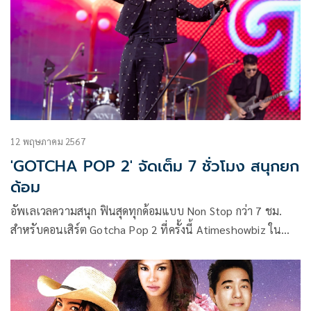
และศิลปินที่คิดถึงด้วยไลน์อัพ 14 ศิลปิน 21 ชีวิตรวมตัวพ่อตัว
มัมแห่งยุคตลับเทป
12 พฤษภาคม 2567
'GOTCHA POP 2' จัดเต็ม 7 ชั่วโมง สนุกยก
ด้อม
อัพเลเวลความสนุก ฟินสุดทุกด้อมแบบ Non Stop กว่า 7 ชม.
สำหรับคอนเสิร์ต Gotcha Pop 2 ที่ครั้งนี้ Atimeshowbiz ใน
ฐานะผู้จัดเดินหน้าต่อยอดความสำเร็จลุยตลาดคอนเสิร์ต T-pop
ตกแฟนๆ วัยรุ่นเข้าด้อมหนักกว่าเดิม ด้วยการรวมไลน์อัพศิลปิน
ตัวท็อป T-pop แห่งยุคมาขึ้นเวที จัดมาหมดทั้งบอยแบนด์ เกิร์ล
กรุ้ป และ ศิลปินเดี่ยว ณ Bitec Event Hall