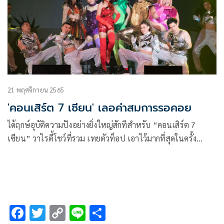
ดา เอ็นโดรฟิน
21 พฤศจิกายน 2565
'คอนเสิร์ต 7 เซียน' เลอค่าสมการรอคอย
ได้ฤกษ์อุบัติความปังอย่างยิ่งใหญ่สักทีสำหรับ “คอนเสิร์ต 7
เซียน” วาไรตี้โชว์ที่รวม เทยตัวท็อป เอาไว้มากที่สุดในครั้ง
ประวัติศาสตร์ไทย หลังประกาศไม่จม ไม่หาย ไม่ตาย ไม่เลื่อน
แล้วเลื่อนอีก ฟื้นคืนชีพครั้งนี้จัดเต็มโชว์!แบบใหม่แบบสับอย่าง
สมศักดิ์ศรีกันไป ณ เซ็นทรัล เวิลด์ ไลฟ์ ศูนย์การค้าเซ็นทรัลเวิลด์
F
T
C
Li
S