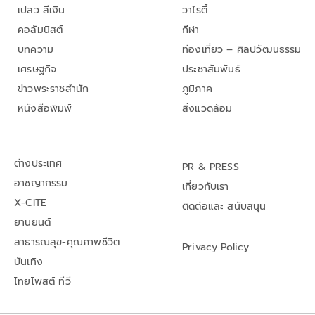
เปลว สีเงิน
วาไรตี้
คอลัมนิสต์
กีฬา
บทความ
ท่องเที่ยว – ศิลปวัฒนธรรม
เศรษฐกิจ
ประชาสัมพันธ์
ข่าวพระราชสำนัก
ภูมิภาค
หนังสือพิมพ์
สิ่งแวดล้อม
ต่างประเทศ
PR & PRESS
อาชญากรรม
เกี่ยวกับเรา
X-CITE
ติดต่อและ สนับสนุน
ยานยนต์
สาธารณสุข-คุณภาพชีวิต
Privacy Policy
บันเทิง
ไทยโพสต์ ทีวี