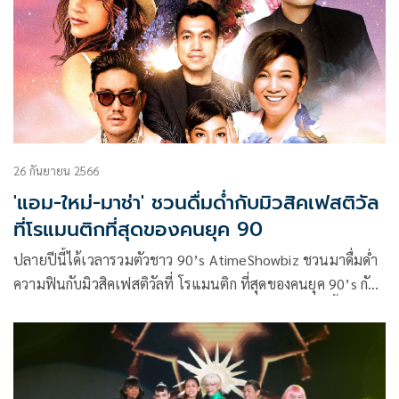
26 กันยายน 2566
'แอม-ใหม่-มาช่า' ชวนดื่มด่ำกับมิวสิคเฟสติวัล
ที่โรแมนติกที่สุดของคนยุค 90
ปลายปีนี้ได้เวลารวมตัวชาว 90’s AtimeShowbiz ชวนมาดื่มด่ำ
ความฟินกับมิวสิคเฟสติวัลที่ โรแมนติก ที่สุดของคนยุค 90’s กับ
Soundabout Mountain Fest. ในวันเสาร์ที่ 2 ธันวาคมนี้ ที่
Midwinter เขาใหญ่ จ.นครราชสีมา การรวมตัวของ 7 ศิลปินยุค
90’s ระดับประเทศ อย่าง แอม เสาวลักษณ์ , ใหม่ เจริญปุระ , มา
ช่า วัฒนพานิช , ก้อง สหรัถ , ป๊อด ธนชัยบุรินทร์ , บุญวิสุทธิ์ และ