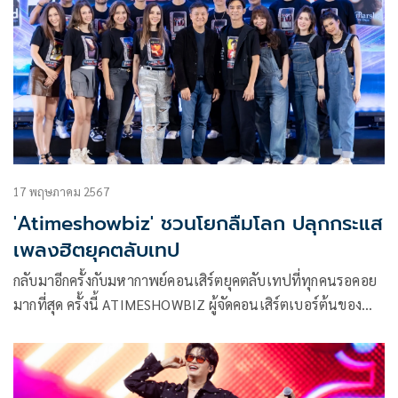
17 พฤษภาคม 2567
'Atimeshowbiz' ชวนโยกลืมโลก ปลุกกระแส
เพลงฮิตยุคตลับเทป
กลับมาอีกครั้งกับมหากาพย์คอนเสิร์ตยุคตลับเทปที่ทุกคนรอคอย
มากที่สุด ครั้งนี้ ATIMESHOWBIZ ผู้จัดคอนเสิร์ตเบอร์ต้นของ
เมืองไทย ขอกลับมาทวงบัลลังก์เจ้าแห่งผู้จัดคอนเสิร์ตยุค 90’s อีก
ครั้งกับคอนเสิร์ต “Cassette Fest. Mega Hits” DANCE-ลืม-
โลก-โยก-ตัว-แตก ที่ชาวตลับเทปไม่ควรพลาด! กับเพลงสุดฮิต