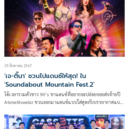
29 สิงหาคม 2567
'เจ-ติ๊นา' ชวนไปแดนซ์ให้สุด! ใน
'Soundabout Mountain Fest.2'
ได้เวลารวมตัวชาว 90’s ขาแดนซ์ที่อยากจะปล่อยจอยส่งท้ายปี
AtimeShowbiz ชวนออกมาแดนซ์แบบใส่สุด!กับบรรยากาศแบบ
เอาท์ดอร์ใน มิวสิคเฟสติวัลที่คึกที่สุดของคนยุค 90’s
“Soundabout Mountain Fest. 2” วันเสาร์ที่ 30 พฤศจิกายนนี้
ที่ Midwinter เขาใหญ่ จ.นครราชสีมา