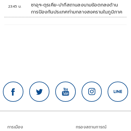
'พลตรี'
ซาอุฯ-ตุรเคีย-ปากีสถานลงนามข้อตกลงด้าน
23:45 น.
การป้องกันประเทศท่ามกลางสงครามในภูมิภาค
การเมือง
กรองสถานการณ์