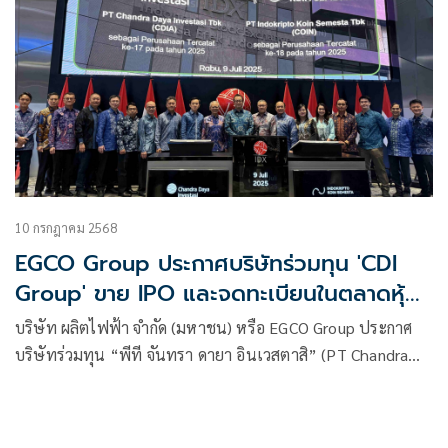
10 กรกฎาคม 2568
EGCO Group ประกาศบริษัทร่วมทุน 'CDI
Group' ขาย IPO และจดทะเบียนในตลาดหุ้น
อินโดนีเซียอย่างเป็นทางการ
บริษัท ผลิตไฟฟ้า จำกัด (มหาชน) หรือ EGCO Group ประกาศ
บริษัทร่วมทุน “พีที จันทรา ดายา อินเวสตาสิ” (PT Chandra
Daya Investasi) หรือ CDI Group บริษัทให้บริการครบวงจรด้าน
โครงสร้างพื้นฐาน เข้าจดทะเบียนในตลาดหลักทรัพย์อินโดนีเซีย
อย่างเป็นทางการ เมื่อวันที่ 9 กรกฎาคม 2568 (ตามเวลาท้องถิ่น