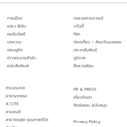
การเมือง
กรองสถานการณ์
เปลว สีเงิน
วาไรตี้
คอลัมนิสต์
กีฬา
บทความ
ท่องเที่ยว – ศิลปวัฒนธรรม
เศรษฐกิจ
ประชาสัมพันธ์
ข่าวพระราชสำนัก
ภูมิภาค
หนังสือพิมพ์
สิ่งแวดล้อม
ต่างประเทศ
PR & PRESS
อาชญากรรม
เกี่ยวกับเรา
X-CITE
ติดต่อและ สนับสนุน
ยานยนต์
สาธารณสุข-คุณภาพชีวิต
Privacy Policy