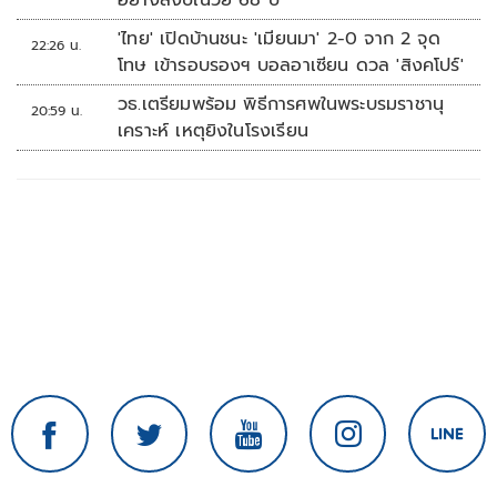
อย่างสงบในวัย 68 ปี
'ไทย' เปิดบ้านชนะ 'เมียนมา' 2-0 จาก 2 จุด
22:26 น.
โทษ เข้ารอบรองฯ บอลอาเซียน ดวล 'สิงคโปร์'
วธ.เตรียมพร้อม พิธีการศพในพระบรมราชานุ
20:59 น.
เคราะห์ เหตุยิงในโรงเรียน