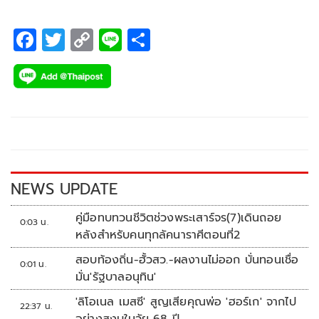
ในอินโดนีเซีย) พร้อมเดินหน้าสู่การเป็นผู้นำด้านโครงสร้างพื้น
ฐานในเอเชียตะวันออกเฉียงใต้
F
T
C
Li
S
ac
wi
o
n
h
e
tt
p
e
ar
b
er
y
e
o
Li
o
n
k
k
NEWS UPDATE
คู่มือทบทวนชีวิตช่วงพระเสาร์จร(7)เดินถอย
0:03 น.
หลังสำหรับคนทุกลัคนาราศีตอนที่2
สอบท้องถิ่น-ฮั้วสว.-ผลงานไม่ออก บั่นทอนเชื่อ
0:01 น.
มั่น'รัฐบาลอนุทิน'
'ลิโอเนล เมสซี' สูญเสียคุณพ่อ 'ฮอร์เก' จากไป
22:37 น.