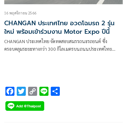
16 พฤศจิกายน 2566
CHANGAN ประเทศไทย อวดโฉมรถ 2 รุ่น
ใหม่ พร้อมเข้าร่วมงาน Motor Expo ปีนี้
CHANGAN ประเทศไทย จัดทดสอบสมรรถนะรถยนต์ ซึ่ง
ครอบคลุมระยะทางกว่า 300 กิโลเมตรบนถนนประเทศไทย
สำหรับยานยนต์สองรุ่นใหม่ล่าสุด
F
T
C
Li
S
ac
wi
o
n
h
e
tt
p
e
ar
b
er
y
e