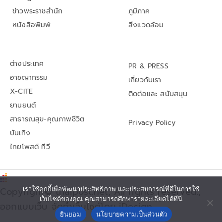
ข่าวพระราชสำนัก
ภูมิภาค
หนังสือพิมพ์
สิ่งแวดล้อม
ต่างประเทศ
PR & PRESS
อาชญากรรม
เกี่ยวกับเรา
X-CITE
ติดต่อและ สนับสนุน
ยานยนต์
สาธารณสุข-คุณภาพชีวิต
Privacy Policy
บันเทิง
ไทยโพสต์ ทีวี
เราใช้คุกกี้เพื่อพัฒนาประสิทธิภาพ และประสบการณ์ที่ดีในการใช้
Copyright© thaipost.net, All rights reserved.,
เว็บไซต์ของคุณ คุณสามารถศึกษารายละเอียดได้ที่นี่
ออกแบบเว็บ จัดทำเว็บไซต์โดย iDesign
ยินยอม
นโยบายความเป็นส่วนตัว