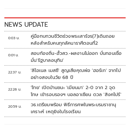
o
Li
o
n
k
k
NEWS UPDATE
คู่มือทบทวนชีวิตช่วงพระเสาร์จร(7)เดินถอย
0:03 น.
หลังสำหรับคนทุกลัคนาราศีตอนที่2
สอบท้องถิ่น-ฮั้วสว.-ผลงานไม่ออก บั่นทอนเชื่อ
0:01 น.
มั่น'รัฐบาลอนุทิน'
'ลิโอเนล เมสซี' สูญเสียคุณพ่อ 'ฮอร์เก' จากไป
22:37 น.
อย่างสงบในวัย 68 ปี
'ไทย' เปิดบ้านชนะ 'เมียนมา' 2-0 จาก 2 จุด
22:26 น.
โทษ เข้ารอบรองฯ บอลอาเซียน ดวล 'สิงคโปร์'
วธ.เตรียมพร้อม พิธีการศพในพระบรมราชานุ
20:59 น.
เคราะห์ เหตุยิงในโรงเรียน