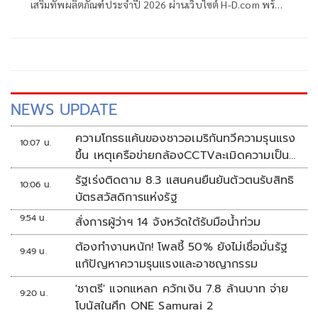
เสริมทัพผลิตภัณฑ์ประจำปี 2026 ผ่านเว็บไซต์ H-D.com พร้อม
เผยแพร่
NEWS UPDATE
ความโกรธแค้นของชาวอเมริกันทวีความรุนแรง
10:07 น.
ขึ้น เหตุเครือข่ายกล้องCCTVละเมิดความเป็น
ส่วนตัว
รัฐเร่งติดตาม 8.3 แสนคนยืนยันตัวตนรับสิทธิ
10:06 น.
บัตรสวัสดิการแห่งรัฐ
9:54 น.
สั่งการผู้ว่าฯ 14 จังหวัดใต้รับมือน้ำท่วม
ต้องทำงานหนัก! โพลชี้ 50% ยังไม่เชื่อมั่นรัฐ
9:49 น.
แก้ปัญหาความรุนแรงและอาชญากรรม
'ชาตรี' แจกแหลก ควักเงิน 7.8 ล้านบาท จ่าย
9:20 น.
โบนัสในศึก ONE Samurai 2