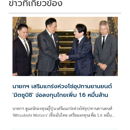
k
k
ข่าวที่เกี่ยวข้อง
นายกฯ เสริมแกร่งห่วงโซ่อุปทานยานยนต์
'มิตซูบิชิ' จ่อลงทุนไทยเพิ่ม 1.6 หมื่นล้าน
นายกฯ ดูแลนักลงทุนญี่ปุ่น เสริมแกร่งห่วงโซ่อุปทานยานยนต์
'Mitsubishi Motors' เชื่อมั่นไทย เตรียมลงทุนเพิ่ม 1.6 หมื่น
ล้านบาท รองรับยานยนต์สมัยใหม่