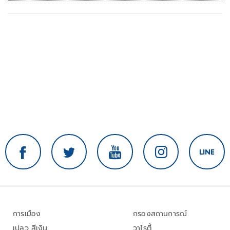
การเมือง
กรองสถานการณ์
เปลว สีเงิน
วาไรตี้