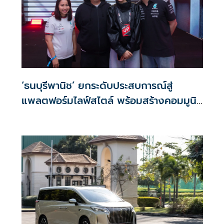
‘ธนบุรีพานิช’ ยกระดับประสบการณ์สู่
แพลตฟอร์มไลฟ์สไตล์ พร้อมสร้างคอมมูนิ
ตี้ในไทย