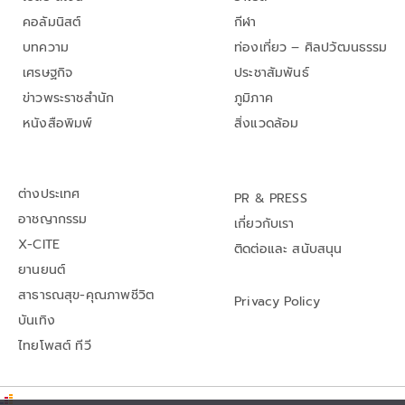
คอลัมนิสต์
กีฬา
บทความ
ท่องเที่ยว – ศิลปวัฒนธรรม
เศรษฐกิจ
ประชาสัมพันธ์
ข่าวพระราชสำนัก
ภูมิภาค
หนังสือพิมพ์
สิ่งแวดล้อม
ต่างประเทศ
PR & PRESS
อาชญากรรม
เกี่ยวกับเรา
X-CITE
ติดต่อและ สนับสนุน
ยานยนต์
สาธารณสุข-คุณภาพชีวิต
Privacy Policy
บันเทิง
ไทยโพสต์ ทีวี