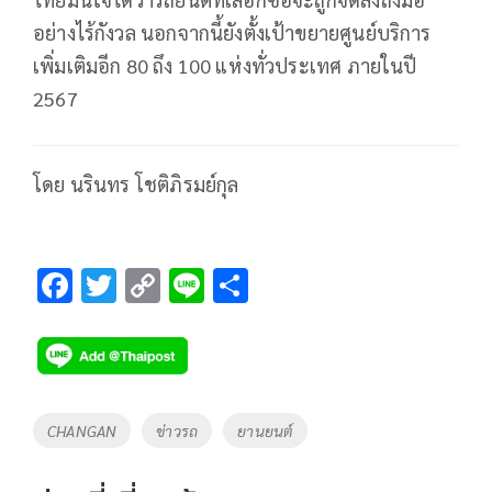
อย่างไร้กังวล นอกจากนี้ยังตั้งเป้าขยายศูนย์บริการ
เพิ่มเติมอีก 80 ถึง 100 แห่งทั่วประเทศ ภายในปี
2567
โดย นรินทร โชติภิรมย์กุล
F
T
C
Li
S
ac
wi
o
n
h
e
tt
p
e
ar
b
er
y
e
o
Li
Tags
CHANGAN
ข่าวรถ
ยานยนต์
o
n