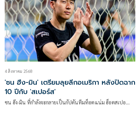
4 สิงหาคม 2568
'ซน ฮึง-มิน' เตรียมลุยลีกอเมริกา หลังปิดฉาก
10 ปีกับ 'สเปอร์ส'
ซน ฮึง-มิน ที่กำลังจะกลายเป็นกัปตันทีมท็อตแน่ม ฮ็อตสเปอ…