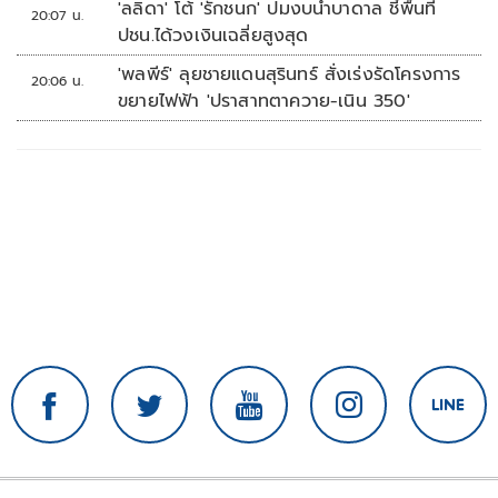
'ลลิดา' โต้ 'รักชนก' ปมงบน้ำบาดาล ชี้พื้นที่
20:07 น.
ปชน.ได้วงเงินเฉลี่ยสูงสุด
'พลพีร์' ลุยชายแดนสุรินทร์ สั่งเร่งรัดโครงการ
20:06 น.
ขยายไฟฟ้า 'ปราสาทตาควาย-เนิน 350'