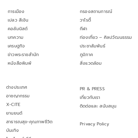
การเมือง
กรองสถานการณ์
เปลว สีเงิน
วาไรตี้
คอลัมนิสต์
กีฬา
บทความ
ท่องเที่ยว – ศิลปวัฒนธรรม
เศรษฐกิจ
ประชาสัมพันธ์
ข่าวพระราชสำนัก
ภูมิภาค
หนังสือพิมพ์
สิ่งแวดล้อม
ต่างประเทศ
PR & PRESS
อาชญากรรม
เกี่ยวกับเรา
X-CITE
ติดต่อและ สนับสนุน
ยานยนต์
สาธารณสุข-คุณภาพชีวิต
Privacy Policy
บันเทิง