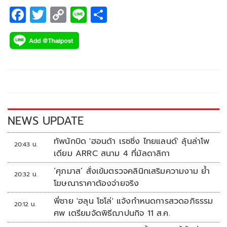
F
T
C
Li
S
ac
wi
o
n
h
e
tt
p
e
ar
b
er
y
e
o
Li
o
n
k
k
NEWS UPDATE
ทัพนักบิด 'ฮอนด้า เรซซิ่ง ไทยแลนด์' ลุ้นล่าโพ
20:43 น.
เดียม ARRC สนาม 4 ที่มัลดาลิกา
‘ศุภมาส’ สั่งเข้มตรวจคลินิกเสริมความงาม ย้ำ
20:32 น.
โฆษณาราคาต้องจ่ายจริง
พี่ชาย 'ฮลุน โซโล่' แจ้งกำหนดการสวดอภิธรรม
20:12 น.
ศพ เตรียมจัดพิธีฌาปนกิจ 11 ส.ค.