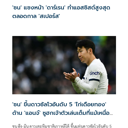
'ซน' แซงหน้า 'ดาร์เรน' ทำแอสซิสต์สูงสุด
ตลอดกาล 'สเปอร์ส'
'ซน' ขึ้นดาวซัลโวอันดับ 5 'ไก่เดือยทอง'
ด้าน 'แอนจ์' ซูฮกเจ้าตัวเล่นเต็มที่แม้เหนื่อย
เดินทาง
ซน ฮึง-มิน ดาวเตะทีมชาติเกาหลีใต้ ขึ้นแท่นดาวซัลโวอันดับ 5