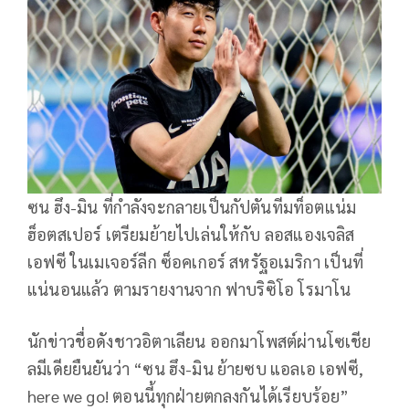
ซน ฮึง-มิน ที่กำลังจะกลายเป็นกัปตันทีมท็อตแน่ม
ฮ็อตสเปอร์ เตรียมย้ายไปเล่นให้กับ ลอสแองเจลิส
เอฟซี ในเมเจอร์ลีก ซ็อคเกอร์ สหรัฐอเมริกา เป็นที่
แน่นอนแล้ว ตามรายงานจาก ฟาบริซิโอ โรมาโน
นักข่าวชื่อดังชาวอิตาเลียน ออกมาโพสต์ผ่านโซเชีย
ลมีเดียยืนยันว่า “ซน ฮึง-มิน ย้ายซบ แอลเอ เอฟซี,
here we go! ตอนนี้ทุกฝ่ายตกลงกันได้เรียบร้อย”