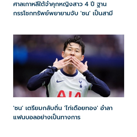
ศาลเกาหลีใต้จำคุกหญิงสาว 4 ปี ฐาน
กรรโชกทรัพย์พยายามจับ 'ซน' เป็นสามี
'ซน' เตรียมกลับถิ่น 'ไก่เดือยทอง' อำลา
แฟนบอลอย่างเป็นทางการ