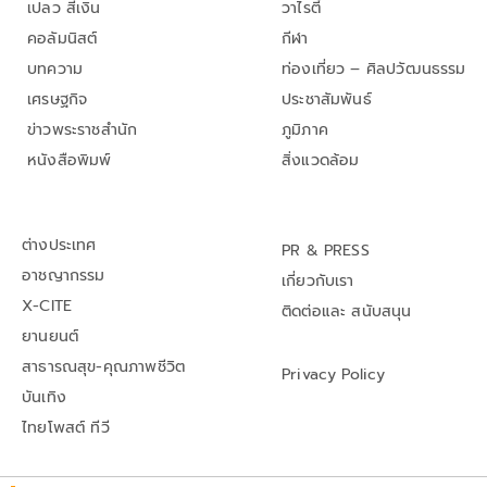
เปลว สีเงิน
วาไรตี้
คอลัมนิสต์
กีฬา
บทความ
ท่องเที่ยว – ศิลปวัฒนธรรม
เศรษฐกิจ
ประชาสัมพันธ์
ข่าวพระราชสำนัก
ภูมิภาค
หนังสือพิมพ์
สิ่งแวดล้อม
ต่างประเทศ
PR & PRESS
อาชญากรรม
เกี่ยวกับเรา
X-CITE
ติดต่อและ สนับสนุน
ยานยนต์
สาธารณสุข-คุณภาพชีวิต
Privacy Policy
บันเทิง
ไทยโพสต์ ทีวี