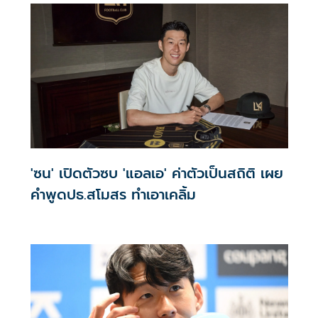
'ซน' เปิดตัวซบ 'แอลเอ' ค่าตัวเป็นสถิติ เผย
คำพูดปธ.สโมสร ทำเอาเคลิ้ม