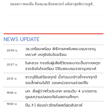
ตลอดการของทีม ท็อตแนม ฮ็อตสเปอร์ หลังล่าสุดซัดประตูชัย
ในเกมที่ "ไก่เดือยทอง" พลิกสถานการณ์กลับมาเอาชนะ ลูตัน
ทาวน์ ทีมน้องใหม่ หวุดหวิด 2-1 ในเกมลีกเมื่อวันที่ 30 มี.ค.ที่
ผ่านมา
NEWS UPDATE
วธ.เตรียมพร้อม พิธีการศพในพระบรมราชานุ
20:59 น.
เคราะห์ เหตุยิงในโรงเรียน
ในหลวง ทรงรับผู้เสียชีวิตและบาดเจ็บจากเหตุก
20:27 น.
ราดยิงในโรงเรียน ไว้ในพระบรมราชานุเคราะห์
ชาวบุรีรัมย์ร้องทุกข์ น้ำท่วมนาข้าวซ้ำซากทุกปี
20:13 น.
รถเล็กผ่านไม่ได้ วอนหน่วยงานเร่งแก้ไข
มท. สั่งผู้ว่าฯทั่วประเทศ ยกระดับ 4 มาตรการ
19:06 น.
ดูแลความปลอดภัยในสถานศึกษา
19:00 น.
ปืน..!! | ห้องข่าวไทยโพสต์สุดสัปดาห์