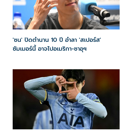
'ซน' ปิดตำนาน 10 ปี อำลา 'สเปอร์ส'
ซัมเมอร์นี้ อาจไปอเมริกา-ซาอุฯ