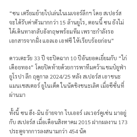
“ซน เตรียมย้ายไปเล่นในเมเจอร์ลีกฯ โดย สเปอร์ส
จะได้รับค่าตัวมากกว่า 15 ล้านยูโร, ตอนนี้ ซน ยังไม่
ได้เดินทางกลับอังกฤษพร้อมทีม เพราะกำลังรอ
เอกสารจากฝั่ง แอลเอ เอฟซี ให้เรียบร้อยก่อน”
ดาวเตะวัย 33 ปี จะปิดฉาก 10 ปีอันยอดเยี่ยมกับ “ไก่
เดือยทอง” โดยปิดท้ายด้วยการพาทีมคว้าแชมป์ยูฟ่า
ยูโรปา ลีก ฤดูกาล 2024/25 หลัง สเปอร์ส เอาชนะ
แมนเชสเตอร์ ยูไนเต็ด ในนัดชิงชนะเลิศ เมื่อซีซั่นที่
ผ่านมา
ทั้งนี้ ซน ฮึง-มิน ย้ายจาก ไบเออร์ เลเวอร์คูเซ่น มาอยู่
กับ สเปอร์ส เมื่อเดือนสิงหาคม 2015 ฝากผลงาน 173
ประตูจากการลงสนามกว่า 454 นัด