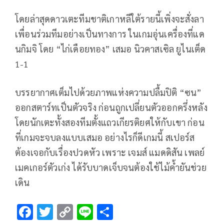
โดยล่าสุดดาวเตะทีมชาติเกาหลีใต้รายนี้เพิ่งจะสั่งลา
เพื่อนร่วมทีมอย่างเป็นทางการ ในเกมอุ่นเครื่องที่แด
นกิมจิ โดย “ไก่เดือยทอง” เสมอ นิวคาสเซิล ยูไนเต็ด
1-1
บรรยากาศเต็มไปด้วยภาพแห่งความปลื้มปิติ “ซน”
ออกสตาร์ทเป็นตัวจริง ก่อนถูกเปลี่ยนตัวออกครึ่งหลัง
โดยนักเตะทั้งสองทีมตั้งแถวเกียรติยศให้กับเขา ก่อน
ที่เกมจะจบลงแบบเสมอ อย่างไรก็ดีเกมนี้ สเปอร์ส
ต้องเจอกับเรื่องปวดหัว เพราะ เจมส์ แมดดิสัน เพลย์
เมคเกอร์ตัวเก่ง ได้รับบาดเจ็บจนต้องใช้ไม้ค้ำยันช่วย
เดิน
F
T
C
Li
S