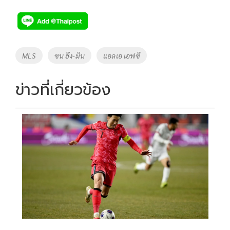
ac
wi
o
n
h
e
tt
p
e
ar
b
er
y
e
o
Li
Tags
MLS
ซน ฮึง-มิน
แอลเอ เอฟซี
o
n
k
k
ข่าวที่เกี่ยวข้อง