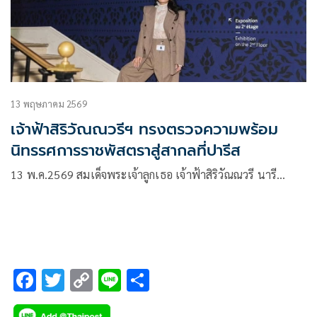
13 พฤษภาคม 2569
เจ้าฟ้าสิริวัณณวรีฯ ทรงตรวจความพร้อม
นิทรรศการราชพัสตราสู่สากลที่ปารีส
13 พ.ค.2569 สมเด็จพระเจ้าลูกเธอ เจ้าฟ้าสิริวัณณวรี นารี…
F
T
C
Li
S
ac
wi
o
n
h