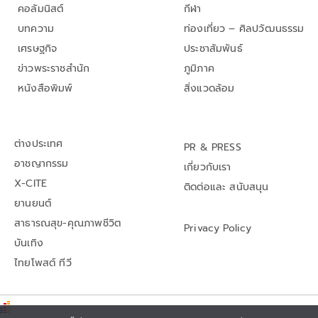
คอลัมนิสต์
กีฬา
บทความ
ท่องเที่ยว – ศิลปวัฒนธรรม
เศรษฐกิจ
ประชาสัมพันธ์
ข่าวพระราชสำนัก
ภูมิภาค
หนังสือพิมพ์
สิ่งแวดล้อม
ต่างประเทศ
PR & PRESS
อาชญากรรม
เกี่ยวกับเรา
X-CITE
ติดต่อและ สนับสนุน
ยานยนต์
สาธารณสุข-คุณภาพชีวิต
Privacy Policy
บันเทิง
ไทยโพสต์ ทีวี