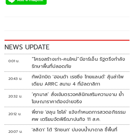
e
tt
p
e
ar
b
er
y
e
o
Li
o
n
k
k
NEWS UPDATE
“โครงสร้างเก่า-คนใหม่”บีอาร์เอ็น รัฐตรึงกำลัง
0:01 น.
รักษาพื้นที่ปลอดภัย
ทัพนักบิด 'ฮอนด้า เรซซิ่ง ไทยแลนด์' ลุ้นล่าโพ
20:43 น.
เดียม ARRC สนาม 4 ที่มัลดาลิกา
‘ศุภมาส’ สั่งเข้มตรวจคลินิกเสริมความงาม ย้ำ
20:32 น.
โฆษณาราคาต้องจ่ายจริง
พี่ชาย 'ฮลุน โซโล่' แจ้งกำหนดการสวดอภิธรรม
20:12 น.
ศพ เตรียมจัดพิธีฌาปนกิจ 11 ส.ค.
'ลลิดา' โต้ 'รักชนก' ปมงบน้ำบาดาล ชี้พื้นที่
20:07 น.