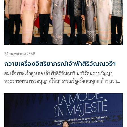
24 พฤษภาคม 2569
ถวายเครื่องอิสริยาภรณ์เจ้าฟ้าสิริวัณณวรีฯ
สมเด็จพระเจ้าลูกเธอ เจ้าฟ้าสิริวัณณวรี นารีรัตนราชกัญญา
พระราชทานพระอนุญาตให้สาธารณรัฐฝรั่งเศสทูลเกล้าฯ ถวาย
เครื่องอิสริยาภรณ์ Légion d’honneur ชั้น Grand Officier