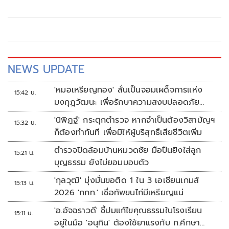
เครื่องอิสริยาภรณ์ Légion d’honneur ชั้น Grand Officier
NEWS UPDATE
'หมอเหรียญทอง' ลั่นเป็นจอมเผด็จการแห่ง
15:42 น.
มงกุฎวัฒนะ เพื่อรักษาความสงบปลอดภัย
ภายในรพ.
'นิพิฏฐ์' กระตุกตำรวจ หากจำเป็นต้องวิสามัญฯ
15:32 น.
ก็ต้องทำทันที เพื่อมิให้ผู้บริสุทธิ์เสียชีวิตเพิ่ม
ตำรวจปิดล้อมบ้านหมวดชัย มือปืนยิงใส่ลูก
15:21 น.
บุญธรรม ยังไม่ยอมมอบตัว
'กุลวุฒิ' มุ่งมั่นขอติด 1 ใน 3 เอเชียนเกมส์
15:13 น.
2026 'กกท.' เชื่อทัพขนไก่มีเหรียญแน่
'อ.อัจฉราวดี' ชี้ปมแก้ไขคุณธรรมในโรงเรียน
15:11 น.
อยู่ในมือ 'อนุทิน' ต้องใช้ยาแรงกับ ก.ศึกษา