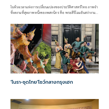
ในห้วงเวลาแห่งการเปลี่ยนแปลงของประวัติศาสตร์ไทย ภาพจำ
ที่งดงามที่สุดภาพหนึ่งของพสกนิกร คือ พระสิริโฉมอันสง่างาม
ของสมเด็จพระบรมราชชนนีพันปีหลวง ในฉลองพระองค์ชุด
ไทยที่วิจิตรบรรจง ความงดงามนี้มิใช่เพียงเรื่องของแฟชั่นหรือ
อาภรณ์ภายนอก หากแต่เป็นผลึกทางปัญญาที่กลั่นกรองจาก
พระราชหฤทัยอันรักชาติ เพื่อสร้าง "ตัวตน" และ "ศักดิ์ศรี" ของ
ความเป็นไทยให้ปรากฏชัดแก่สายตาอารยประเทศ
'โนรา-ชุดไทย'โชว์กลางกรุงเฮก