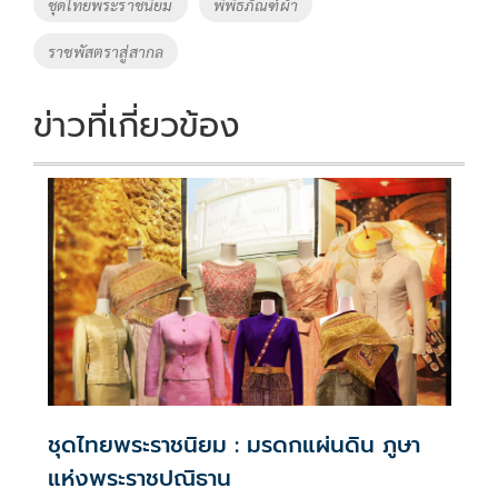
ชุดไทยพระราชนิยม
พิพิธภัณฑ์ผ้า
k
k
ราชพัสตราสู่สากล
ข่าวที่เกี่ยวข้อง
ชุดไทยพระราชนิยม : มรดกแผ่นดิน ภูษา
แห่งพระราชปณิธาน