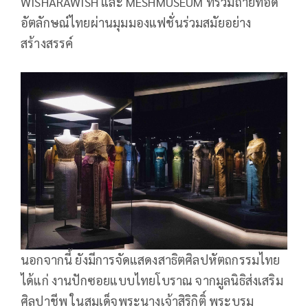
WISHARAWISH และ MESHMUSEUM ที่ร่วมถ่ายทอด
อัตลักษณ์ไทยผ่านมุมมองแฟชั่นร่วมสมัยอย่าง
สร้างสรรค์
นอกจากนี้ ยังมีการจัดแสดงสาธิตศิลปหัตถกรรมไทย
ได้แก่ งานปักซอยแบบไทยโบราณ จากมูลนิธิส่งเสริม
ศิลปาชีพ ในสมเด็จพระนางเจ้าสิริกิติ์ พระบรม