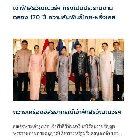
เจ้าฟ้าสิริวัณณวรีฯ ทรงเป็นประธานงาน
ฉลอง 170 ปี ความสัมพันธ์ไทย-ฝรั่งเศส
ถวายเครื่องอิสริยาภรณ์เจ้าฟ้าสิริวัณณวรีฯ
สมเด็จพระเจ้าลูกเธอ เจ้าฟ้าสิริวัณณวรี นารีรัตนราชกัญญา
พระราชทานพระอนุญาตให้สาธารณรัฐฝรั่งเศสทูลเกล้าฯ ถวาย