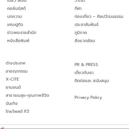
เปลว สีเงิน
วาไรตี้
คอลัมนิสต์
กีฬา
บทความ
ท่องเที่ยว – ศิลปวัฒนธรรม
เศรษฐกิจ
ประชาสัมพันธ์
ข่าวพระราชสำนัก
ภูมิภาค
หนังสือพิมพ์
สิ่งแวดล้อม
ต่างประเทศ
PR & PRESS
อาชญากรรม
เกี่ยวกับเรา
X-CITE
ติดต่อและ สนับสนุน
ยานยนต์
สาธารณสุข-คุณภาพชีวิต
Privacy Policy
บันเทิง
ไทยโพสต์ ทีวี