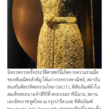
นิทรรศการครั้งประวัติศาสตร์นี้เกิดจากความร่วมมือ
ของพันธมิตรสำคัญ ได้แก่ กระทรวงพาณิชย์, สถาบัน
ส่งเสริมศิลปหัตถกรรมไทย (SACIT), พิพิธภัณฑ์ผ้าใน
สมเด็จพระนางเจ้าสิริกิติ์ พระบรมราชินีนาถ, สถาน
เอกอัครราชทูตไทย ณ กรุงปารีส และ พิพิธภัณฑ์
Musée des Arts Décoratifs สาธารณรัฐฝรั่งเศส เพื่อ