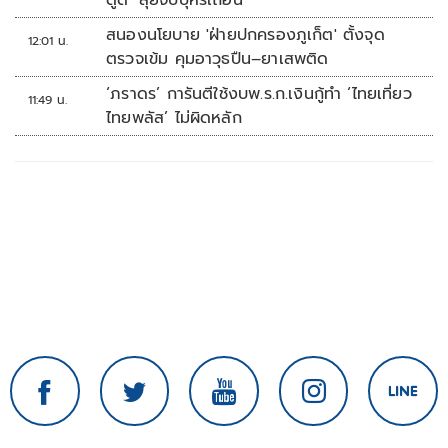
ดูด’ ลุยจับบุหรี่เถื่อน
สนองนโยบาย 'ฝ่ายปกครองภูเก็ต' ตั้งจุด
12:01 น.
ตรวจเข้ม คุมอาวุธปืน–ยาเสพติด
‘ภราดร’ การันตีใช้งบพ.ร.ก.เงินกู้ทำ ‘ไทยเที่ยว
11:49 น.
ไทยพลัส’ ไม่ผิดหลัก