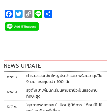
F
T
C
Li
S
ac
wi
o
n
h
e
tt
p
e
ar
b
er
y
e
o
Li
o
n
k
k
NEWS UPDATE
ตำรวจรวบเจ๊ขาใหญ่ประจำซอย พร้อมอาวุธปืน
12:57 น.
9 มม. กระสุนกว่า 100 นัด
รัฐตั้งเป้าเพิ่มนักเรียนสายอาชีวะปั้นแรงงาน
12:52 น.
ทักษะสูง
‘ศุลกากรช่องจอม’ เปิดปฏิบัติการ ‘เดือนนี้ไม่มี
12:17 น.