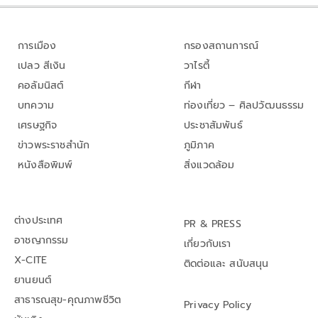
การเมือง
กรองสถานการณ์
เปลว สีเงิน
วาไรตี้
คอลัมนิสต์
กีฬา
บทความ
ท่องเที่ยว – ศิลปวัฒนธรรม
เศรษฐกิจ
ประชาสัมพันธ์
ข่าวพระราชสำนัก
ภูมิภาค
หนังสือพิมพ์
สิ่งแวดล้อม
ต่างประเทศ
PR & PRESS
อาชญากรรม
เกี่ยวกับเรา
X-CITE
ติดต่อและ สนับสนุน
ยานยนต์
สาธารณสุข-คุณภาพชีวิต
Privacy Policy