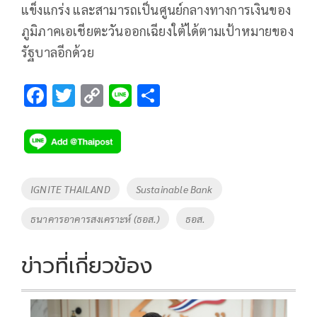
แข็งแกร่ง และสามารถเป็นศูนย์กลางทางการเงินของ
ภูมิภาคเอเชียตะวันออกเฉียงใต้ได้ตามเป้าหมายของ
รัฐบาลอีกด้วย
F
T
C
Li
S
ac
wi
o
n
h
e
tt
p
e
ar
b
er
y
e
o
Li
Tags
IGNITE THAILAND
Sustainable Bank
o
n
ธนาคารอาคารสงเคราะห์ (ธอส.)
ธอส.
k
k
ข่าวที่เกี่ยวข้อง