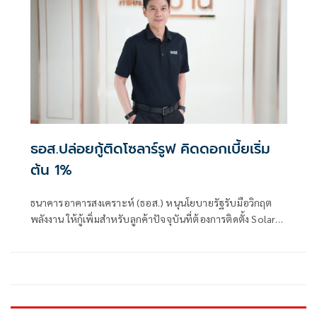
ธอส.ปล่อยกู้ติดโซลาร์รูฟ คิดดอกเบี้ยเริ่ม
ต้น 1%
ธนาคารอาคารสงเคราะห์ (ธอส.) หนุนโยบายรัฐรับมือวิกฤต
พลังงาน ให้กู้เพิ่มสำหรับลูกค้าปัจจุบันที่ต้องการติดตั้ง Solar
Roof อัตราดอกเบี้ยเริ่มต้น 1.00% ต่อปี ผ่อนชำระเงินงวดเพียง
2,900 บาท สามารถยื่นคำขอกู้ได้ตั้งแต่วันนี้ที่ ธอส. ทุกสาขาทั่ว
ประเทศ