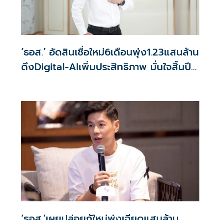
‘ธอส.’ อัดสินเชื่อใหม่6เดือนพุ่ง1.23แสนล้าน
ดึงDigital-AIเพิ่มประสิทธิภาพ มั่นใจสิ้นปี
ผลงานฉลุย
‘ธอส.’เผยปล่อยกู้ใหม่พุ่งเฉียดแสนล้าน