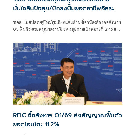
มั่นใจสิ้นปีฉลุย/ปักธงปั๊มยอดอาชีพอิสระ
‘ธอส.’ เผยปล่อยกู้ใหม่พุ่งเฉียดแสนล้าน ชี้อานิสงส์ภาคอสังหาฯ
Q1 ฟื้นตัว ช่วยหนุนผลงานปี 69 ฉลุยตามเป้าหมายที่ 2.46 แสน
ล้านบาท ปักธงปั๊มยอดปล่อยกู้กลุ่มอาชีพอิสระ ดึง Credit
Scoring ช่วยวิเคราะห์ข้อมูล พร้อมปั้นแผนระยะยาว 5 ปี เดิน
เครื่องหนุนคนไทยมีบ้าน เตรียมออกมาตรการแก้ปัญหา
อุปทานล้นตลาด
REIC ชี้อสังหาฯ Q1/69 ส่งสัญญาณฟื้นตัว
ยอดโอนโตะ 11.2%