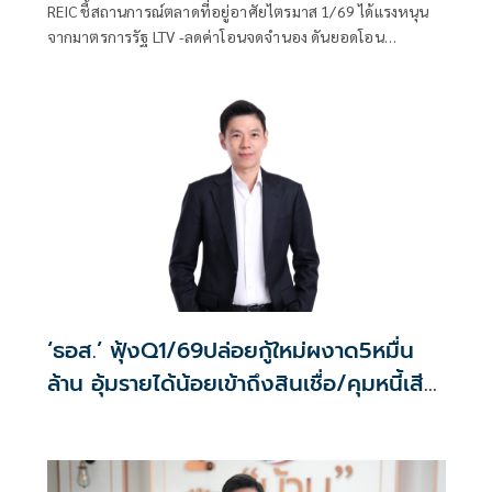
REIC ชี้สถานการณ์ตลาดที่อยู่อาศัยไตรมาส 1/69 ได้แรงหนุน
จากมาตรการรัฐ LTV -ลดค่าโอนจดจำนอง ดันยอดโอน
กรรมสิทธิ์เพิ่มขึ้น 11.2% ชี้บ้านใหม่ราคาขึ้นคนเน้นซื้อบ้านมือ
สอง คาดทั้งปี 69 ยอดโอนติดลบ 1.1% หวังมาตรการรัฐช่วย
หนุน ด้านแบงก์แห่แข่งตลาดรีไฟแนนซ์
‘ธอส.’ ฟุ้งQ1/69ปล่อยกู้ใหม่ผงาด5หมื่น
ล้าน อุ้มรายได้น้อยเข้าถึงสินเชื่อ/คุมหนี้เสีย
ลด0.31%