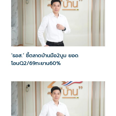
‘ธอส.’ ชี้ตลาดบ้านมือ2บูม ยอด
โอนQ2/69ทะยาน60%