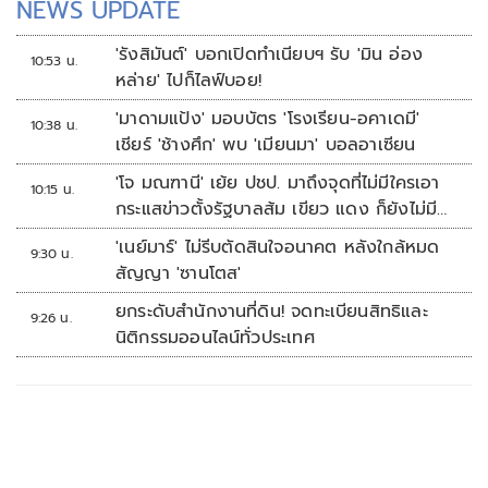
NEWS UPDATE
'รังสิมันต์' บอกเปิดทำเนียบฯ รับ 'มิน อ่อง
10:53 น.
หล่าย' ไปก็ไลฟ์บอย!
'มาดามแป้ง' มอบบัตร 'โรงเรียน-อคาเดมี'
10:38 น.
เชียร์ 'ช้างศึก' พบ 'เมียนมา' บอลอาเซียน
'โจ มณฑานี' เย้ย ปชป. มาถึงจุดที่ไม่มีใครเอา
10:15 น.
กระแสข่าวตั้งรัฐบาลส้ม เขียว แดง ก็ยังไม่มีฟ้า
เลย
'เนย์มาร์' ไม่รีบตัดสินใจอนาคต หลังใกล้หมด
9:30 น.
สัญญา 'ซานโตส'
ยกระดับสำนักงานที่ดิน! จดทะเบียนสิทธิและ
9:26 น.
นิติกรรมออนไลน์ทั่วประเทศ