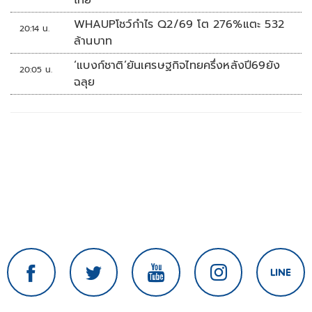
ไทย’
WHAUPโชว์กำไร Q2/69 โต 276%แตะ 532
20:14 น.
ล้านบาท
‘แบงก์ชาติ’ยันเศรษฐกิจไทยครึ่งหลังปี69ยัง
20:05 น.
ฉลุย