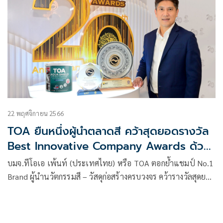
22 พฤศจิกายน 2566
TOA ยืนหนึ่งผู้นำตลาดสี คว้าสุดยอดรางวัล
Best Innovative Company Awards ด้วย
ผลงานนวัตกรรมสีหนึ่งเดียวในไทยและเอเชีย
บมจ.ทีโอเอ เพ้นท์ (ประเทศไทย) หรือ TOA ตอกย้ำแชมป์ No.1
TOA AQUA SHIELD จากเวที SET Awards
Brand ผู้นำนวัตกรรมสี – วัสดุก่อสร้างครบวงจร คว้ารางวัลสุดยอด
2023
บริษัทจดทะเบียนในตลาดหลักทรัพย์ฯ ที่มีนวัตกรรมยอดเยี่ยม