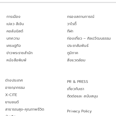
การเมือง
กรองสถานการณ์
เปลว สีเงิน
วาไรตี้
คอลัมนิสต์
กีฬา
บทความ
ท่องเที่ยว – ศิลปวัฒนธรรม
เศรษฐกิจ
ประชาสัมพันธ์
ข่าวพระราชสำนัก
ภูมิภาค
หนังสือพิมพ์
สิ่งแวดล้อม
ต่างประเทศ
PR & PRESS
อาชญากรรม
เกี่ยวกับเรา
X-CITE
ติดต่อและ สนับสนุน
ยานยนต์
สาธารณสุข-คุณภาพชีวิต
Privacy Policy