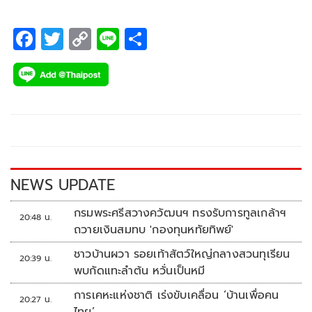
F
T
C
Li
S
ac
wi
o
n
h
e
tt
p
e
ar
b
er
y
e
o
Li
o
n
k
k
NEWS UPDATE
กรมพระศรีสวางควัฒนฯ ทรงรับการทูลเกล้าฯ
20:48 น.
ถวายเงินสมทบ 'กองทุนหทัยทิพย์'
ชาวบ้านผวา รอยเท้าสัตว์ใหญ่กลางสวนทุเรียน
20:39 น.
พบกัดแทะลำต้น หวั่นเป็นหมี
การเคหะแห่งชาติ เร่งขับเคลื่อน ‘บ้านเพื่อคน
20:27 น.