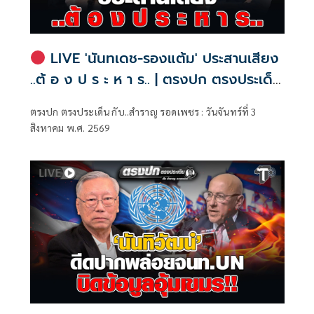
LIVE 'นันทเดช-รองแต้ม' ประสานเสียง
..ต้ อ ง ป ร ะ ห า ร.. | ตรงปก ตรงประเด็น
กับ..สำราญ รอดเพชร
ตรงปก ตรงประเด็น กับ..สำราญ รอดเพชร : วันจันทร์ที่ 3
สิงหาคม พ.ศ. 2569