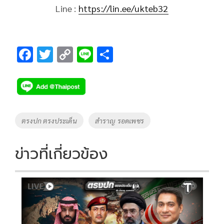
Line :
https://lin.ee/ukteb32
F
T
C
Li
S
ac
wi
o
n
h
e
tt
p
e
ar
b
er
y
e
o
Li
Tags
ตรงปก ตรงประเด็น
สำราญ รอดเพชร
o
n
k
k
ข่าวที่เกี่ยวข้อง