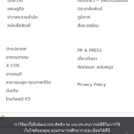
บทความ
ท่องเที่ยว – ศิลปวัฒนธรรม
เศรษฐกิจ
ประชาสัมพันธ์
ข่าวพระราชสำนัก
ภูมิภาค
หนังสือพิมพ์
สิ่งแวดล้อม
ต่างประเทศ
PR & PRESS
อาชญากรรม
เกี่ยวกับเรา
X-CITE
ติดต่อและ สนับสนุน
ยานยนต์
สาธารณสุข-คุณภาพชีวิต
Privacy Policy
บันเทิง
ไทยโพสต์ ทีวี
เราใช้คุกกี้เพื่อพัฒนาประสิทธิภาพ และประสบการณ์ที่ดีในการใช้
Copyright© thaipost.net, All rights reserved.,
เว็บไซต์ของคุณ คุณสามารถศึกษารายละเอียดได้ที่นี่