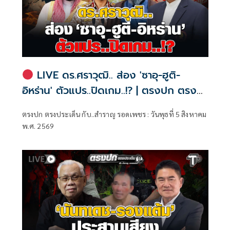
LIVE ดร.ศราวุฒิ.. ส่อง 'ซาอุ-ฮูติ-
อิหร่าน' ตัวแปร..ปิดเกม..!? | ตรงปก ตรง
ประเด็น กับ..สำราญ รอดเพชร
ตรงปก ตรงประเด็น กับ..สำราญ รอดเพชร : วันพุธที่ 5 สิงหาคม
พ.ศ. 2569