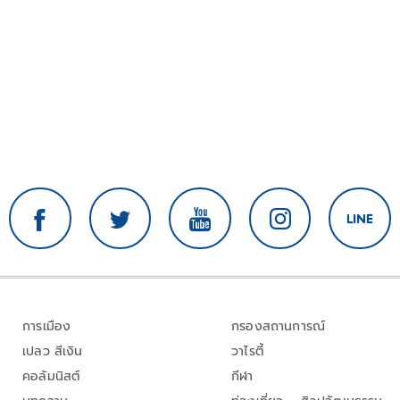
การเมือง
กรองสถานการณ์
เปลว สีเงิน
วาไรตี้
คอลัมนิสต์
กีฬา