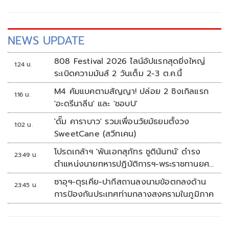
NEWS UPDATE
808 Festival 2026 ไลน์อัปแรกสุดยิ่งใหญ่
1:24 น.
ระเบิดความมันส์ 2 วันเต็ม 2-3 ต.ค.นี้
M4 คัมแบคตามสัญญา! ปล่อย 2 ซิงเกิลแรก
1:16 น.
'อะดรีนาลีน' และ 'ชอบU'
'ดั๊ม คาราบาว' รวมเพื่อนวัยมัธยมตั้งวง
1:02 น.
SweetCane (สวีทเคน)
โปรดเกล้าฯ 'พันเอกสุภัทร ชูตินันทน์' ดำรง
23:49 น.
ตำแหน่งนายทหารปฏิบัติการฯ-พระราชทานยศ
'พลตรี'
ซาอุฯ-ตุรเคีย-ปากีสถานลงนามข้อตกลงด้าน
23:45 น.
การป้องกันประเทศท่ามกลางสงครามในภูมิภาค