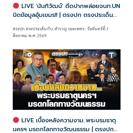
LIVE 'นันทิวัฒน์' ดีดปากพล่อยจนท.UN
บิดข้อมูลอุ้มเขมร!! | ตรงปก ตรงประเด็น
กับ..สำราญ รอดเพชร
ตรงปก ตรงประเด็น กับ..สำราญ รอดเพชร : วันจันทร์ที่ 3
สิงหาคม พ.ศ. 2569
LIVE เบื้องหลังความงาม..พระบรมธาตุ
นครฯ มรดกโลกทางวัฒนธรรม | ตรงปก