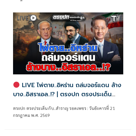
LIVE ไพ่ตาย..อิหร่าน ถล่มจอร์แดน ล้าง
บาง..อิสราเอล..!? | ตรงปก ตรงประเด็น
กับ..สำราญ รอดเพชร
ตรงปก ตรงประเด็น กับ..สำราญ รอดเพชร : วันอังคารที่ 21
กรกฎาคม พ.ศ. 2569